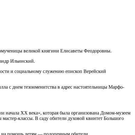
номученицы великой княгини Елисаветы Феодоровны.
андр Ильинский.
ности и социальному служению епископ Верейский
лла с днем тезоименитства в адрес настоятельницы Марфо-
ии начала XX века», которая была организована Домом-музеем
мастер-классы. В саду обители духовой квинтет Большого
ны на помощь детям — подопечным обители.