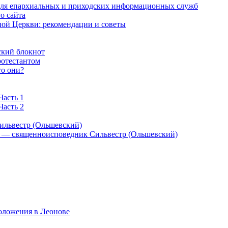
 для епархиальных и приходских информационных служб
о сайта
ой Церкви: рекомендации и советы
ский блокнот
ротестантом
то они?
Часть 1
Часть 2
ильвестр (Ольшевский)
) — священноисповедник Сильвестр (Ольшевский)
оложения в Леонове