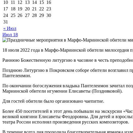
10
11
12
13
14
15
16
17
18
19
20
21
22
23
24
25
26
27
28
29
30
31
« Июл
Июл
18
18 июля 2022 года в Марфо-Мариинской обители милосердия 
Раннюю Божественную литургию в часовне в честь преподобн
Позднюю Литургию в Покровском соборе обители возглавил пр
Пантелеимон.
По окончании богослужения владыка Пантелеимон зачитал поз
Мариинской обители игумении Елисаветы (Поздняковой).
Для гостей обители было организовано чаепитие.
Более 450 посетителей в этот день побывали на экскурсии «Ч
великой княгини Елисаветы Феодоровны. Для детей и взрослы
театра России исполнял произведения русских композиторов.
В течение всего дня проходила благотворительная ярмарка из