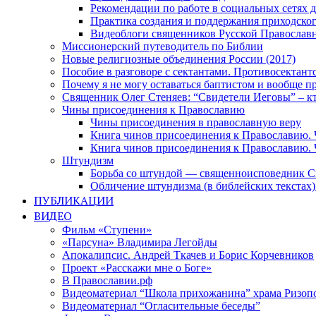
Рекомендации по работе в социальных сетях
Практика создания и поддержания приходског
Видеоблоги священников Русской Православн
Миссионерский путеводитель по Библии
Новые религиозные объединения России (2017)
Пособие в разговоре с сектантами. Противосектант
Почему я не могу оставаться баптистом и вообще п
Священник Олег Стеняев: “Свидетели Иеговы” – к
Чины присоединения к Православию
Чины присоединения в православную веру
Книга чинов присоединения к Православию. 
Книга чинов присоединения к Православию. 
Штундизм
Борьба со штундой — священноисповедник С
Обличение штундизма (в библейских текстах
ПУБЛИКАЦИИ
ВИДЕО
Фильм «Ступени»
«Парсуна» Владимира Легойды
Апокалипсис. Андрей Ткачев и Борис Корчевников
Проект «Расскажи мне о Боге»
В Православии.рф
Видеоматериал “Школа прихожанина” храма Ризоп
Видеоматериал “Огласительные беседы”