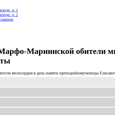
ходе. ч. 1
ходе. ч. 2
 Илаирон
Марфо-Мариинской обители ми
еты
ители милосердия в день памяти преподобномученицы Елисаве