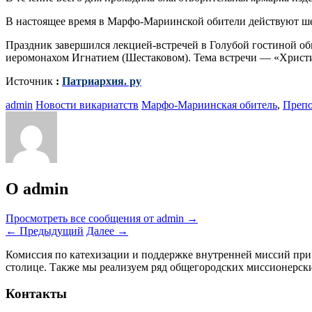
В настоящее время в Марфо-Мариинской обители действуют ше
Праздник завершился лекцией-встречей в Голубой гостиной об
иеромонахом Игнатием (Шестаковом). Тема встречи — «Христ
Источник
:
Патриархия. ру
admin
Новости викариатств
Марфо-Мариинская обитель
,
Препо
О admin
Просмотреть все сообщения от admin
→
←
Предыдущий
Далее
→
Комиссия по катехизации и поддержке внутренней миссий при
столице. Также мы реализуем ряд общегородских миссионерс
Контакты