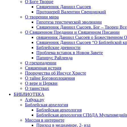
О Боге Творце
Священник Даниил Сысоев
Протоиерей Валентин Свенцицкий
О творении мира
Гипотеза теистической эволюции
Священник Даниил Сысоев. Бог – Творец Все
О Священном Предании и Священном Писании
священник Даниил Сысоев о Божественном 
Священник Даниил Сысоев “О Библейской кр
Библейские древности
Проблема вставок в Новом Завете
Папирус Райленда
О грехопадении
Священная истрия
Пророчества об Иисусе Христе
О тайне Боговоплощения
О вере и Церкви
О таинствах
БИБЛИОТЕКА
Азбука.ру
Библейская архелогия
Библейская археология
Библейская археология СПбДА Мультимедий
Миссия в интернете
Приход в медиамире, 2- изд