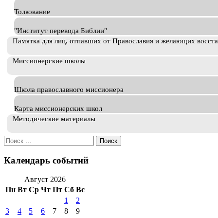
Толкование
"Институт перевода Библии"
Памятка для лиц, отпавших от Православия и желающих восст
Миссионерские школы
Школа православного миссионера
Карта миссионерских школ
Методические материалы
Искать:
Календарь событий
Август 2026
Пн
Вт
Ср
Чт
Пт
Сб
Вс
1
2
3
4
5
6
7
8
9