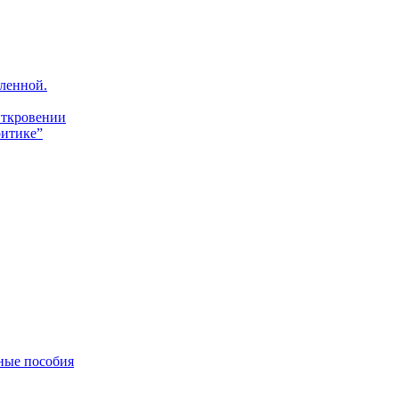
ленной.
Откровении
итике”
ные пособия