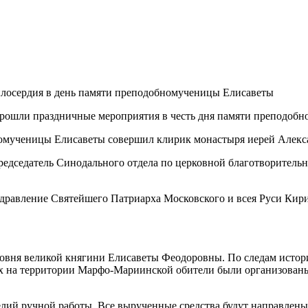
прошли праздничные мероприятия в честь дня памяти преподоб
омученицы Елисаветы совершил клирик монастыря иерей Алекс
едседатель Синодального отдела по церковной благотворитель
дравление Святейшего Патриарха Московского и всея Руси Кири
асовня великой княгини Елисаветы Феодоровны. По следам истор
х на территории Марфо-Мариинской обители были организованы 
делий ручной работы. Все вырученные средства будут направле