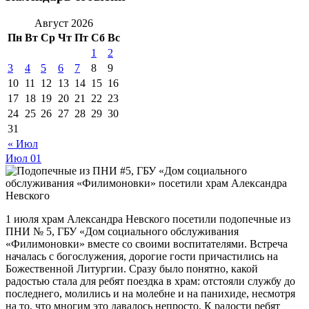
Август 2026
Пн
Вт
Ср
Чт
Пт
Сб
Вс
1
2
3
4
5
6
7
8
9
10
11
12
13
14
15
16
17
18
19
20
21
22
23
24
25
26
27
28
29
30
31
« Июл
Июл
01
1 июля храм Александра Невского посетили подопечные из
ПНИ № 5, ГБУ «Дом социального обслуживания
«Филимоновки» вместе со своими воспитателями. Встреча
началась с богослужения, дорогие гости причастились на
Божественной Литургии. Сразу было понятно, какой
радостью стала для ребят поездка в храм: отстояли службу до
последнего, молились и на молебне и на панихиде, несмотря
на то, что многим это давалось непросто. К радости ребят