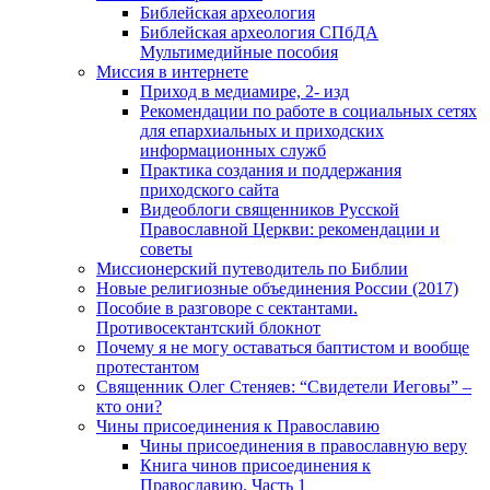
Библейская археология
Библейская археология СПбДА
Мультимедийные пособия
Миссия в интернете
Приход в медиамире, 2- изд
Рекомендации по работе в социальных сетях
для епархиальных и приходских
информационных служб
Практика создания и поддержания
приходского сайта
Видеоблоги священников Русской
Православной Церкви: рекомендации и
советы
Миссионерский путеводитель по Библии
Новые религиозные объединения России (2017)
Пособие в разговоре с сектантами.
Противосектантский блокнот
Почему я не могу оставаться баптистом и вообще
протестантом
Священник Олег Стеняев: “Свидетели Иеговы” –
кто они?
Чины присоединения к Православию
Чины присоединения в православную веру
Книга чинов присоединения к
Православию. Часть 1