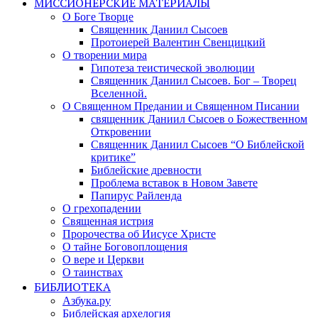
МИССИОНЕРСКИЕ МАТЕРИАЛЫ
О Боге Творце
Священник Даниил Сысоев
Протоиерей Валентин Свенцицкий
О творении мира
Гипотеза теистической эволюции
Священник Даниил Сысоев. Бог – Творец
Вселенной.
О Священном Предании и Священном Писании
священник Даниил Сысоев о Божественном
Откровении
Священник Даниил Сысоев “О Библейской
критике”
Библейские древности
Проблема вставок в Новом Завете
Папирус Райленда
О грехопадении
Священная истрия
Пророчества об Иисусе Христе
О тайне Боговоплощения
О вере и Церкви
О таинствах
БИБЛИОТЕКА
Азбука.ру
Библейская архелогия