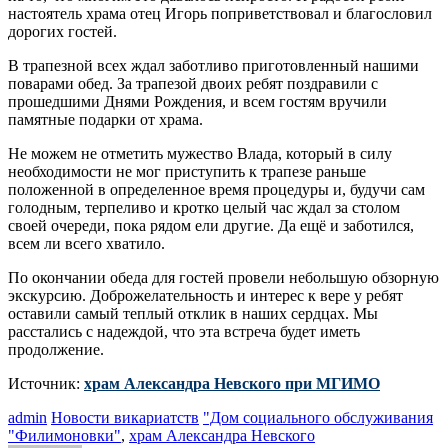
настоятель храма отец Игорь поприветствовал и благословил
дорогих гостей.
В трапезной всех ждал заботливо приготовленный нашими
поварами обед. За трапезой двоих ребят поздравили с
прошедшими Днями Рождения, и всем гостям вручили
памятные подарки от храма.
Не можем не отметить мужество Влада, который в силу
необходимости не мог приступить к трапезе раньше
положенной в определенное время процедуры и, будучи сам
голодным, терпеливо и кротко целый час ждал за столом
своей очереди, пока рядом ели другие. Да ещё и заботился,
всем ли всего хватило.
По окончании обеда для гостей провели небольшую обзорную
экскурсию. Доброжелательность и интерес к вере у ребят
оставили самый теплый отклик в наших сердцах. Мы
расстались с надеждой, что эта встреча будет иметь
продолжение.
Источник:
храм Александра Невского при МГИМО
admin
Новости викариатств
"Дом социального обслуживания
"Филимоновки"
,
храм Александра Невского