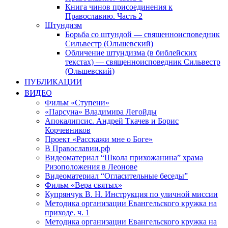
Книга чинов присоединения к
Православию. Часть 2
Штундизм
Борьба со штундой — священноисповедник
Сильвестр (Ольшевский)
Обличение штундизма (в библейских
текстах) — священноисповедник Сильвестр
(Ольшевский)
ПУБЛИКАЦИИ
ВИДЕО
Фильм «Ступени»
«Парсуна» Владимира Легойды
Апокалипсис. Андрей Ткачев и Борис
Корчевников
Проект «Расскажи мне о Боге»
В Православии.рф
Видеоматериал “Школа прихожанина” храма
Ризоположения в Леонове
Видеоматериал “Огласительные беседы”
Фильм «Вера святых»
Купрянчук В. Н. Инструкция по уличной миссии
Методика организации Евангельского кружка на
приходе. ч. 1
Методика организации Евангельского кружка на