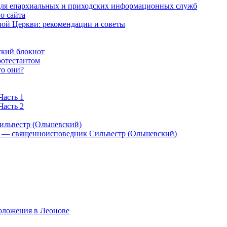
 для епархиальных и приходских информационных служб
о сайта
ой Церкви: рекомендации и советы
ский блокнот
ротестантом
то они?
Часть 1
Часть 2
ильвестр (Ольшевский)
) — священноисповедник Сильвестр (Ольшевский)
оложения в Леонове