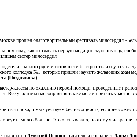
Москве прошел благотворительный фестиваль милосердия «Белые
я на нем тому, как оказывать первую медицинскую помощь, соо
илищем сестер милосердия.
бродетели
–
милосердии и готовности быстро откликнуться на чу
кого колледжа №1, которые пришли научить желающих азам меди
ета (Позднякова)
.
 мастер-классы по оказанию первой помощи, проведенные препо
ерт. Все участники мероприятия также могли принять участие 
новится плохо, и мы чувствуем беспомощность, если не можем п
 смогут намного больше. Это очень важно, поэтому я искренне в
театра и кино
Дмитрий Певцов
, писатель и сценарист
Дарья До