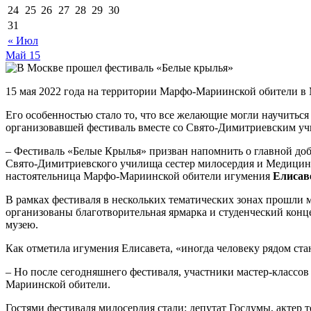
24
25
26
27
28
29
30
31
« Июл
Май
15
15 мая 2022 года на территории Марфо-Мариинской обители в 
Его особенностью стало то, что все желающие могли научитьс
организовавшей фестиваль вместе со Свято-Димитриевским уч
– Фестиваль «Белые Крылья» призван напомнить о главной до
Свято-Димитриевского училища сестер милосердия и Медицинс
настоятельница Марфо-Мариинской обители игумения
Елисав
В рамках фестиваля в нескольких тематических зонах прошли
организованы благотворительная ярмарка и студенческий конц
музею.
Как отметила игумения Елисавета, «иногда человеку рядом ста
– Но после сегодняшнего фестиваля, участники мастер-классов
Мариинской обители.
Гостями фестиваля милосердия стали: депутат Госдумы, актер 