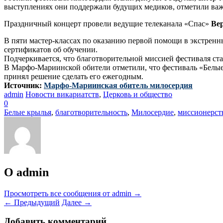
выступлениях они поддержали будущих медиков, отметили ва
Праздничный концерт провели ведущие телеканала «Спас»
Ве
В пяти мастер-классах по оказанию первой помощи в экстренн
сертификатов об обучении.
Подчеркивается, что благотворительной миссией фестиваля ст
В Марфо-Мариинской обители отметили, что фестиваль «Белые
принял решение сделать его ежегодным.
Источник:
Марфо-Мариинская обитель милосердия
admin
Новости викариатств
,
Церковь и общество
0
Белые крылья
,
благотворительность
,
Милосердие
,
миссионерст
О admin
Просмотреть все сообщения от admin
→
←
Предыдущий
Далее
→
Добавить комментарий