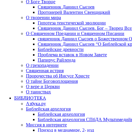
О Боге Творце
Священник Даниил Сысоев
Протоиерей Валентин Свенцицкий
О творении мира
Гипотеза теистической эволюции
Священник Даниил Сысоев. Бог – Творец Все
О Священном Предании и Священном Писании
священник Даниил Сысоев о Божественном 
Священник Даниил Сысоев “О Библейской кр
Библейские древности
Проблема вставок в Новом Завете
Папирус Райленда
О грехопадении
Священная истрия
Пророчества об Иисусе Христе
О тайне Боговоплощения
О вере и Церкви
О таинствах
БИБЛИОТЕКА
Азбука.ру
Библейская архелогия
Библейская археология
Библейская археология СПбДА Мультимедий
Миссия в интернете
Приход в медиамире, 2- изд