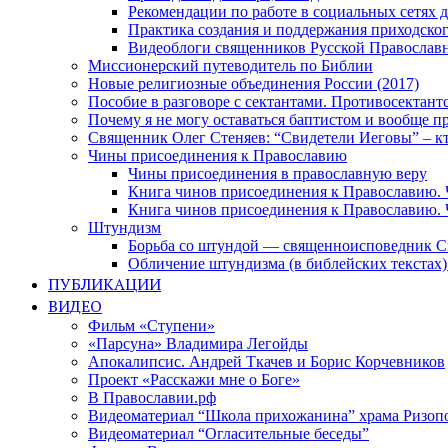
Рекомендации по работе в социальных сетях
Практика создания и поддержания приходског
Видеоблоги священников Русской Православн
Миссионерский путеводитель по Библии
Новые религиозные объединения России (2017)
Пособие в разговоре с сектантами. Противосектант
Почему я не могу оставаться баптистом и вообще п
Священник Олег Стеняев: “Свидетели Иеговы” – к
Чины присоединения к Православию
Чины присоединения в православную веру
Книга чинов присоединения к Православию. 
Книга чинов присоединения к Православию. 
Штундизм
Борьба со штундой — священноисповедник С
Обличение штундизма (в библейских текстах
ПУБЛИКАЦИИ
ВИДЕО
Фильм «Ступени»
«Парсуна» Владимира Легойды
Апокалипсис. Андрей Ткачев и Борис Корчевников
Проект «Расскажи мне о Боге»
В Православии.рф
Видеоматериал “Школа прихожанина” храма Ризоп
Видеоматериал “Огласительные беседы”