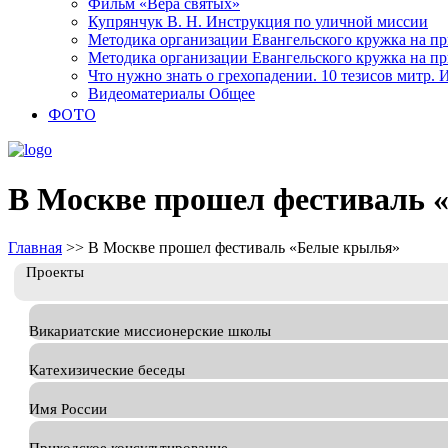
Фильм «Вера святых»
Купрянчук В. Н. Инструкция по уличной миссии
Методика организации Евангельского кружка на при
Методика организации Евангельского кружка на при
Что нужно знать о грехопадении. 10 тезисов митр.
Видеоматериалы Общее
ФОТО
В Москве прошел фестиваль 
Главная
>>
В Москве прошел фестиваль «Белые крылья»
Проекты
Викариатские миссионерские школы
Катехизические беседы
Имя России