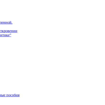
ленной.
Откровении
итике”
ные пособия