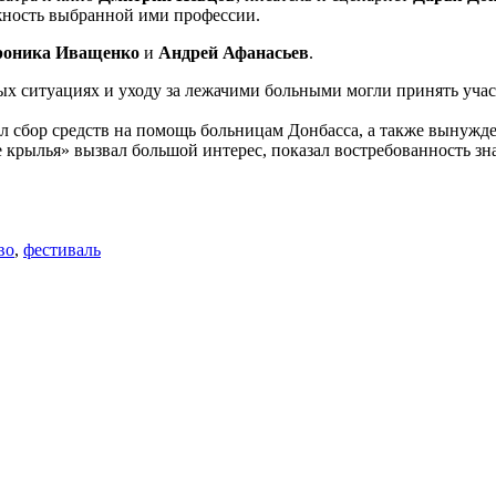
жность выбранной ими профессии.
роника Иващенко
и
Андрей Афанасьев
.
ых ситуациях и уходу за лежачими больными могли принять учас
ал сбор средств на помощь больницам Донбасса, а также вынуж
 крылья» вызвал большой интерес, показал востребованность з
во
,
фестиваль