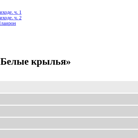
ходе. ч. 1
ходе. ч. 2
 Илаирон
«Белые крылья»