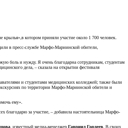
 крылья»,в котором приняли участие около 1 700 человек.
бщили в пресс-службе Марфо-Мариинской обители,
жую боль и нужду. Я очень благодарна сотрудникам, студентам
цинского дела, – сказала на открытии фестиваля
давателями и студентами медицинских колледжей; также были
в экскурсиях по территории Марфо-Мариинской обители и
омочь ему».
сех благодарю за участие, – добавила настоятельница Марфо-
нцова
, известный медиа-менеджер
Гавриил Гордеев
. В своих