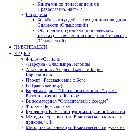
Книга чинов присоединения к
Православию. Часть 2
Штундизм
Борьба со штундой — священноисповедник
Сильвестр (Ольшевский)
Обличение штундизма (в библейских
текстах) — священноисповедник Сильвестр
(Ольшевский)
ПУБЛИКАЦИИ
ВИДЕО
Фильм «Ступени»
«Парсуна» Владимира Легойды
Апокалипсис. Андрей Ткачев и Борис
Корчевников
Проект «Расскажи мне о Боге»
В Православии.рф
Видеоматериал “Школа прихожанина” храма
Ризоположения в Леонове
Видеоматериал “Огласительные беседы”
Фильм «Вера святых»
Купрянчук В. Н. Инструкция по уличной миссии
Методика организации Евангельского кружка на
приходе. ч. 1
Методика организации Евангельского кружка на