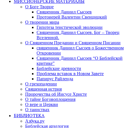
МИССИОНЕРСКИЕ МАТЕРИАЛЫ
О Боге Творце
Священник Даниил Сысоев
Протоиерей Валентин Свенцицкий
О творении мира
Гипотеза теистической эволюции
Священник Даниил Сысоев. Бог – Творец
Вселенной.
О Священном Предании и Священном Писании
священник Даниил Сысоев о Божественном
Откровении
Священник Даниил Сысоев “О Библейской
критике”
Библейские древности
Проблема вставок в Новом Завете
Папирус Райленда
О грехопадении
Священная истрия
Пророчества об Иисусе Христе
О тайне Боговоплощения
О вере и Церкви
О таинствах
БИБЛИОТЕКА
Азбука.ру
Библейская архелогия