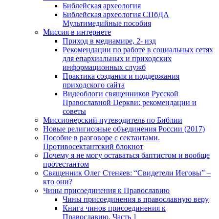
Библейская археология
Библейская археология СПбДА
Мультимедийные пособия
Миссия в интернете
Приход в медиамире, 2- изд
Рекомендации по работе в социальных сетях
для епархиальных и приходских
информационных служб
Практика создания и поддержания
приходского сайта
Видеоблоги священников Русской
Православной Церкви: рекомендации и
советы
Миссионерский путеводитель по Библии
Новые религиозные объединения России (2017)
Пособие в разговоре с сектантами.
Противосектантский блокнот
Почему я не могу оставаться баптистом и вообще
протестантом
Священник Олег Стеняев: “Свидетели Иеговы” –
кто они?
Чины присоединения к Православию
Чины присоединения в православную веру
Книга чинов присоединения к
Православию. Часть 1