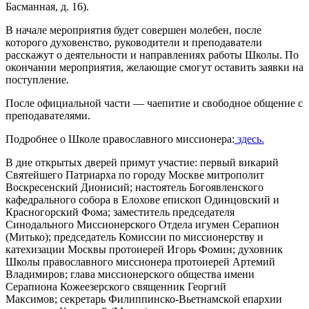
Басманная, д. 16).
В начале мероприятия будет совершен молебен, после
которого духовенство, руководители и преподаватели
расскажут о деятельности и направлениях работы Школы. По
окончании мероприятия, желающие смогут оставить заявки на
поступление.
После официальной части — чаепитие и свободное общение с
преподавателями.
Подробнее о Школе православного миссионера:
здесь.
В дне открытых дверей примут участие: первый викарий
Святейшего Патриарха по городу Москве митрополит
Воскресенский Дионисий; настоятель Богоявленского
кафедрального собора в Елохове епископ Одинцовский и
Красногорский Фома; заместитель председателя
Синодального Миссионерского Отдела игумен Серапион
(Митько); председатель Комиссии по миссионерству и
катехизации Москвы протоиерей Игорь Фомин; духовник
Школы православного миссионера протоиерей Артемий
Владимиров; глава миссионерского общества имени
Серапиона Кожеезерского священник Георгий
Максимов;
секретарь Филиппинско-Вьетнамской епархии