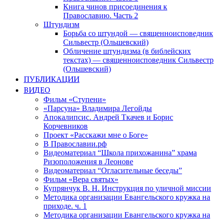
Книга чинов присоединения к
Православию. Часть 2
Штундизм
Борьба со штундой — священноисповедник
Сильвестр (Ольшевский)
Обличение штундизма (в библейских
текстах) — священноисповедник Сильвестр
(Ольшевский)
ПУБЛИКАЦИИ
ВИДЕО
Фильм «Ступени»
«Парсуна» Владимира Легойды
Апокалипсис. Андрей Ткачев и Борис
Корчевников
Проект «Расскажи мне о Боге»
В Православии.рф
Видеоматериал “Школа прихожанина” храма
Ризоположения в Леонове
Видеоматериал “Огласительные беседы”
Фильм «Вера святых»
Купрянчук В. Н. Инструкция по уличной миссии
Методика организации Евангельского кружка на
приходе. ч. 1
Методика организации Евангельского кружка на