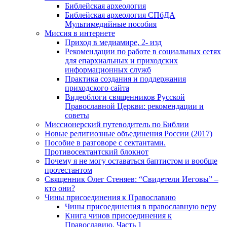
Библейская археология
Библейская археология СПбДА
Мультимедийные пособия
Миссия в интернете
Приход в медиамире, 2- изд
Рекомендации по работе в социальных сетях
для епархиальных и приходских
информационных служб
Практика создания и поддержания
приходского сайта
Видеоблоги священников Русской
Православной Церкви: рекомендации и
советы
Миссионерский путеводитель по Библии
Новые религиозные объединения России (2017)
Пособие в разговоре с сектантами.
Противосектантский блокнот
Почему я не могу оставаться баптистом и вообще
протестантом
Священник Олег Стеняев: “Свидетели Иеговы” –
кто они?
Чины присоединения к Православию
Чины присоединения в православную веру
Книга чинов присоединения к
Православию. Часть 1