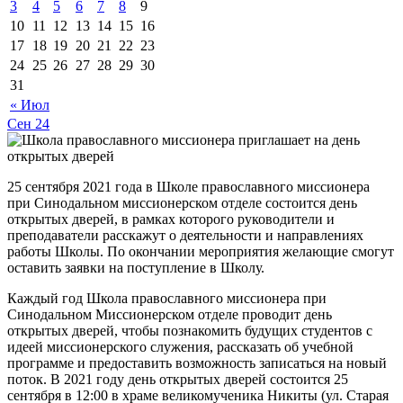
3
4
5
6
7
8
9
10
11
12
13
14
15
16
17
18
19
20
21
22
23
24
25
26
27
28
29
30
31
« Июл
Сен
24
25 сентября 2021 года в Школе православного миссионера
при Синодальном миссионерском отделе состоится день
открытых дверей, в рамках которого руководители и
преподаватели расскажут о деятельности и направлениях
работы Школы. По окончании мероприятия желающие смогут
оставить заявки на поступление в Школу.
Каждый год Школа православного миссионера при
Синодальном Миссионерском отделе проводит день
открытых дверей, чтобы познакомить будущих студентов с
идеей миссионерского служения, рассказать об учебной
программе и предоставить возможность записаться на новый
поток. В 2021 году день открытых дверей состоится 25
сентября в 12:00 в храме великомученика Никиты (ул. Старая