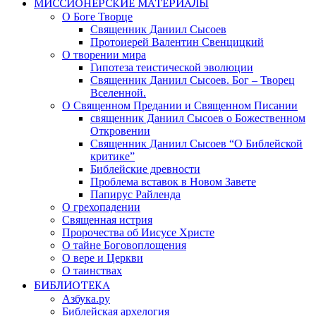
МИССИОНЕРСКИЕ МАТЕРИАЛЫ
О Боге Творце
Священник Даниил Сысоев
Протоиерей Валентин Свенцицкий
О творении мира
Гипотеза теистической эволюции
Священник Даниил Сысоев. Бог – Творец
Вселенной.
О Священном Предании и Священном Писании
священник Даниил Сысоев о Божественном
Откровении
Священник Даниил Сысоев “О Библейской
критике”
Библейские древности
Проблема вставок в Новом Завете
Папирус Райленда
О грехопадении
Священная истрия
Пророчества об Иисусе Христе
О тайне Боговоплощения
О вере и Церкви
О таинствах
БИБЛИОТЕКА
Азбука.ру
Библейская архелогия