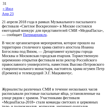
31
« Июл
Апр
23
21 апреля 2018 года в рамках Музыкального пасхального
фестиваля «Светлое Воскресение» в Москве состоялся
ежегодный конкурс для представителей СМИ «МедиаПасха»,
— сообщает
Патриархия.ru
.
В числе организаторов мероприятия, которое прошло на
территории столичного храма святого апостола Иоанна
Богослова под Вязом, — Департамент культуры города
Москвы и Московская городская епархия. Торжественную
церемонию открытия фестиваля вели ректор Российского
православного университета, наместник Высоко-Петровского
ставропигиального монастыря, настоятель храма игумен Петр
(Еремеев) и телеведущий Э.Г. Мацкявичус.
Журналисты различных СМИ в течение нескольких часов
расписывали ростовые пасхальные яйца, установленные на
улице рядом с храмом. Участниками фестиваля
«МедиаПасха-2018» стали команды светских и церковных
теле- и радиоканалов, журналов, интернет-порталов.