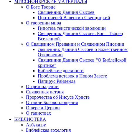
МИССИОНЕРСКИЕ МАТЕРИАЛЫ
О Боге Творце
Священник Даниил Сысоев
Протоиерей Валентин Свенцицкий
О творении мира
Гипотеза теистической эволюции
Священник Даниил Сысоев. Бог – Творец
Вселенной.
О Священном Предании и Священном Писании
священник Даниил Сысоев о Божественном
Откровении
Священник Даниил Сысоев “О Библейской
критике”
Библейские древности
Проблема вставок в Новом Завете
Папирус Райленда
О грехопадении
Священная истрия
Пророчества об Иисусе Христе
О тайне Боговоплощения
О вере и Церкви
О таинствах
БИБЛИОТЕКА
Азбука.ру
Библейская архелогия