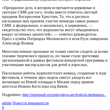
«Прекрасное дело, в котором встречаются церковные и
светские СМИ для того, чтобы вместе отметить светлый
праздник Воскресения Христова. То, что в росписи
пасхальных яиц приняли участие команды самых разных
СМИ, и федеральных, и московских, и церковных, ―
свидетельство того, что журналисты могут объединяться
вокруг истинных ценностей», ― отметил руководитель
Пресс-службы Патриарха Московского и всея Руси священник
Александр Волков.
Многочисленные прохожие не только смогли следить за всеми
этапами творческого процесса, но также стали зрителями
организованной в рамках фестиваля концертной программы и
участниками мастер-классов для детей и взрослых.
Пасхальные работы журналистских команд, созданные в ходе
фестиваля, в течение двух недель смогут увидеть все
желающие на Новой площади в Москве перед храмом
апостола Иоанна Богослова под Вязом.
Подробнее:
http://moseparh.ru/sostoyalsya-art-festival-mediapasx..
admin
Новости викариатств
0