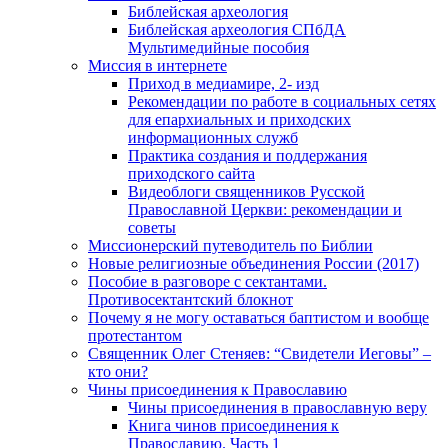
Библейская археология
Библейская археология СПбДА
Мультимедийные пособия
Миссия в интернете
Приход в медиамире, 2- изд
Рекомендации по работе в социальных сетях
для епархиальных и приходских
информационных служб
Практика создания и поддержания
приходского сайта
Видеоблоги священников Русской
Православной Церкви: рекомендации и
советы
Миссионерский путеводитель по Библии
Новые религиозные объединения России (2017)
Пособие в разговоре с сектантами.
Противосектантский блокнот
Почему я не могу оставаться баптистом и вообще
протестантом
Священник Олег Стеняев: “Свидетели Иеговы” –
кто они?
Чины присоединения к Православию
Чины присоединения в православную веру
Книга чинов присоединения к
Православию. Часть 1