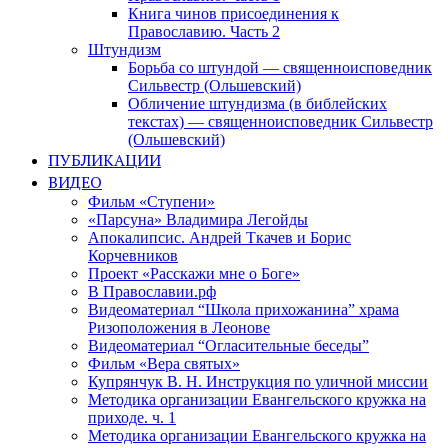
Книга чинов присоединения к
Православию. Часть 2
Штундизм
Борьба со штундой — священноисповедник
Сильвестр (Ольшевский)
Обличение штундизма (в библейских
текстах) — священноисповедник Сильвестр
(Ольшевский)
ПУБЛИКАЦИИ
ВИДЕО
Фильм «Ступени»
«Парсуна» Владимира Легойды
Апокалипсис. Андрей Ткачев и Борис
Корчевников
Проект «Расскажи мне о Боге»
В Православии.рф
Видеоматериал “Школа прихожанина” храма
Ризоположения в Леонове
Видеоматериал “Огласительные беседы”
Фильм «Вера святых»
Купрянчук В. Н. Инструкция по уличной миссии
Методика организации Евангельского кружка на
приходе. ч. 1
Методика организации Евангельского кружка на