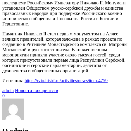
последнему Российскому Императору Николаю II. Монумент
установлен Обществом русско-сербской дружбы и единства
православных народов при поддержке Российского военно-
исторического общества и Посольства России в Боснии и
Герцеговине.
Памятник Николаю II стал первым монументом на Аллее
великих правителей, которая заложена в рамках проекта по
созданию в Ритешиче Монастырского комплекса св. Матроны
Московской и русского этно-села. В торжественном
мероприятии приняли участие около тысячи гостей, среди
которых присутствовали первые лица Республики Сербской,
боснийские и сербские парламентарии, делегаты от
духовенства и общественных организаций.
Источник:
https://rvio.histrf.ru/activities/news/item-4759
admin
Новости викариатств
0
О admin