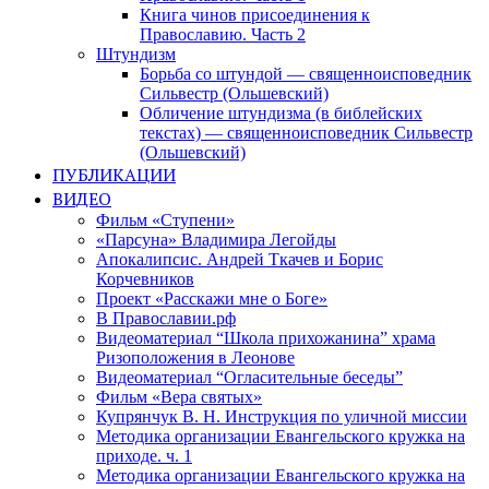
Книга чинов присоединения к
Православию. Часть 2
Штундизм
Борьба со штундой — священноисповедник
Сильвестр (Ольшевский)
Обличение штундизма (в библейских
текстах) — священноисповедник Сильвестр
(Ольшевский)
ПУБЛИКАЦИИ
ВИДЕО
Фильм «Ступени»
«Парсуна» Владимира Легойды
Апокалипсис. Андрей Ткачев и Борис
Корчевников
Проект «Расскажи мне о Боге»
В Православии.рф
Видеоматериал “Школа прихожанина” храма
Ризоположения в Леонове
Видеоматериал “Огласительные беседы”
Фильм «Вера святых»
Купрянчук В. Н. Инструкция по уличной миссии
Методика организации Евангельского кружка на
приходе. ч. 1
Методика организации Евангельского кружка на