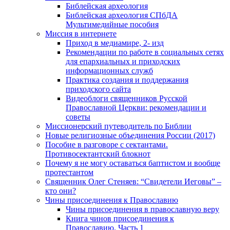
Библейская археология
Библейская археология СПбДА
Мультимедийные пособия
Миссия в интернете
Приход в медиамире, 2- изд
Рекомендации по работе в социальных сетях
для епархиальных и приходских
информационных служб
Практика создания и поддержания
приходского сайта
Видеоблоги священников Русской
Православной Церкви: рекомендации и
советы
Миссионерский путеводитель по Библии
Новые религиозные объединения России (2017)
Пособие в разговоре с сектантами.
Противосектантский блокнот
Почему я не могу оставаться баптистом и вообще
протестантом
Священник Олег Стеняев: “Свидетели Иеговы” –
кто они?
Чины присоединения к Православию
Чины присоединения в православную веру
Книга чинов присоединения к
Православию. Часть 1