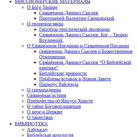
МИССИОНЕРСКИЕ МАТЕРИАЛЫ
О Боге Творце
Священник Даниил Сысоев
Протоиерей Валентин Свенцицкий
О творении мира
Гипотеза теистической эволюции
Священник Даниил Сысоев. Бог – Творец
Вселенной.
О Священном Предании и Священном Писании
священник Даниил Сысоев о Божественном
Откровении
Священник Даниил Сысоев “О Библейской
критике”
Библейские древности
Проблема вставок в Новом Завете
Папирус Райленда
О грехопадении
Священная истрия
Пророчества об Иисусе Христе
О тайне Боговоплощения
О вере и Церкви
О таинствах
БИБЛИОТЕКА
Азбука.ру
Библейская архелогия