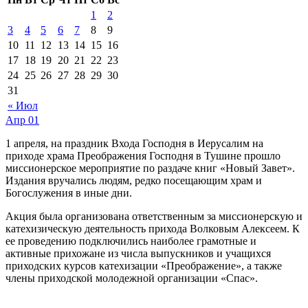
1
2
3
4
5
6
7
8
9
10
11
12
13
14
15
16
17
18
19
20
21
22
23
24
25
26
27
28
29
30
31
« Июл
Апр
01
1 апреля, на праздник Входа Господня в Иерусалим на
приходе храма Преображения Господня в Тушине прошло
миссионерское мероприятие по раздаче книг «Новый Завет».
Издания вручались людям, редко посещающим храм и
Богослужения в иные дни.
Акция была организована ответственным за миссионерскую и
катехизическую деятельность прихода Волковым Алексеем. К
ее проведению подключились наиболее грамотные и
активные прихожане из числа выпускников и учащихся
приходских курсов катехизации «Преображение», а также
члены приходской молодежной организации «Спас».