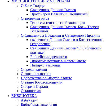
МИССИОНЕРСКИЕ МАТЕРИАЛЫ
О Боге Творце
Священник Даниил Сысоев
Протоиерей Валентин Свенцицкий
О творении мира
Гипотеза теистической эволюции
Священник Даниил Сысоев. Бог – Творец
Вселенной.
О Священном Предании и Священном Писании
священник Даниил Сысоев о Божественном
Откровении
Священник Даниил Сысоев “О Библейской
критике”
Библейские древности
Проблема вставок в Новом Завете
Папирус Райленда
О грехопадении
Священная истрия
Пророчества об Иисусе Христе
О тайне Боговоплощения
О вере и Церкви
О таинствах
БИБЛИОТЕКА
Азбука.ру
Библейская архелогия