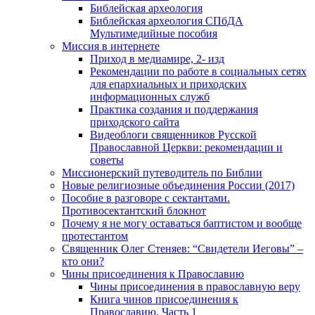
Библейская археология
Библейская археология СПбДА
Мультимедийные пособия
Миссия в интернете
Приход в медиамире, 2- изд
Рекомендации по работе в социальных сетях
для епархиальных и приходских
информационных служб
Практика создания и поддержания
приходского сайта
Видеоблоги священников Русской
Православной Церкви: рекомендации и
советы
Миссионерский путеводитель по Библии
Новые религиозные объединения России (2017)
Пособие в разговоре с сектантами.
Противосектантский блокнот
Почему я не могу оставаться баптистом и вообще
протестантом
Священник Олег Стеняев: “Свидетели Иеговы” –
кто они?
Чины присоединения к Православию
Чины присоединения в православную веру
Книга чинов присоединения к
Православию. Часть 1