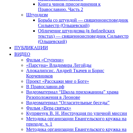
Книга чинов присоединения к
Православию. Часть 2
Штундизм
Борьба со штундой — священноисповедник
Сильвестр (Ольшевский)
Обличение штундизма (в библейских
текстах) — священноисповедник Сильвестр
(Ольшевский)
ПУБЛИКАЦИИ
ВИДЕО
Фильм «Ступени»
«Парсуна» Владимира Легойды
Апокалипсис. Андрей Ткачев и Борис
Корчевников
Проект «Расскажи мне о Боге»
В Православии.рф
Видеоматериал “Школа прихожанина” храма
Ризоположения в Леонове
Видеоматериал “Огласительные беседы”
Фильм «Вера святых»
Купрянчук В. Н. Инструкция по уличной миссии
Методика организации Евангельского кружка на
приходе. ч. 1
Методика организации Евангельского кружка на