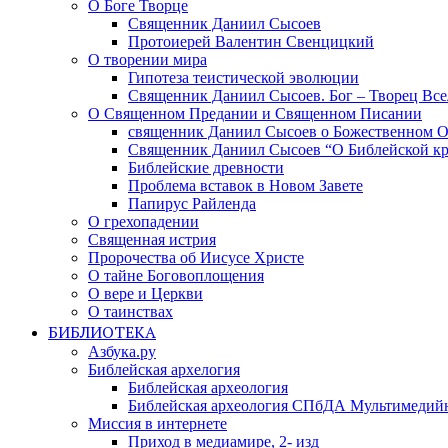
О Боге Творце
Священник Даниил Сысоев
Протоиерей Валентин Свенцицкий
О творении мира
Гипотеза теистической эволюции
Священник Даниил Сысоев. Бог – Творец Все
О Священном Предании и Священном Писании
священник Даниил Сысоев о Божественном 
Священник Даниил Сысоев “О Библейской кр
Библейские древности
Проблема вставок в Новом Завете
Папирус Райленда
О грехопадении
Священная истрия
Пророчества об Иисусе Христе
О тайне Боговоплощения
О вере и Церкви
О таинствах
БИБЛИОТЕКА
Азбука.ру
Библейская архелогия
Библейская археология
Библейская археология СПбДА Мультимедий
Миссия в интернете
Приход в медиамире, 2- изд