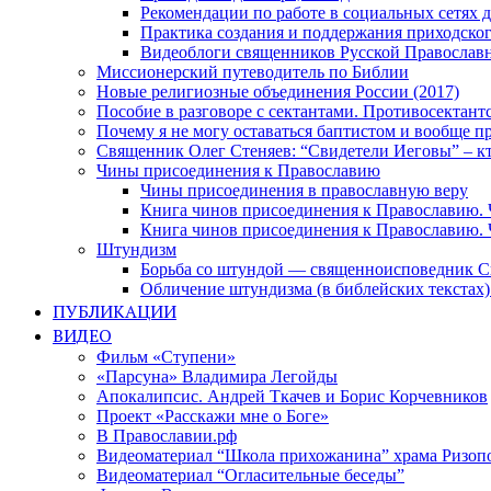
Рекомендации по работе в социальных сетях
Практика создания и поддержания приходског
Видеоблоги священников Русской Православн
Миссионерский путеводитель по Библии
Новые религиозные объединения России (2017)
Пособие в разговоре с сектантами. Противосектант
Почему я не могу оставаться баптистом и вообще п
Священник Олег Стеняев: “Свидетели Иеговы” – к
Чины присоединения к Православию
Чины присоединения в православную веру
Книга чинов присоединения к Православию. 
Книга чинов присоединения к Православию. 
Штундизм
Борьба со штундой — священноисповедник С
Обличение штундизма (в библейских текстах
ПУБЛИКАЦИИ
ВИДЕО
Фильм «Ступени»
«Парсуна» Владимира Легойды
Апокалипсис. Андрей Ткачев и Борис Корчевников
Проект «Расскажи мне о Боге»
В Православии.рф
Видеоматериал “Школа прихожанина” храма Ризоп
Видеоматериал “Огласительные беседы”