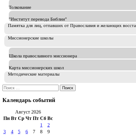
Толкование
"Институт перевода Библии"
Памятка для лиц, отпавших от Православия и желающих восст
Миссионерские школы
Школа православного миссионера
Карта миссионерских школ
Методические материалы
Искать:
Календарь событий
Август 2026
Пн
Вт
Ср
Чт
Пт
Сб
Вс
1
2
3
4
5
6
7
8
9