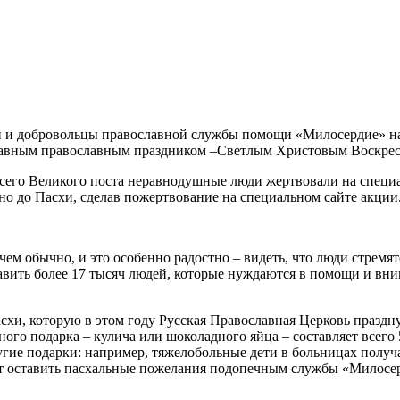
и и добровольцы православной службы помощи «Милосердие» нав
 главным православным праздником –Светлым Христовым Воскре
сего Великого поста неравнодушные люди жертвовали на специа
но до Пасхи, сделав пожертвование на специальном сайте акции
чем обычно, и это особенно радостно – видеть, что люди стрем
равить более 17 тысяч людей, которые нуждаются в помощи и вн
хи, которую в этом году Русская Православная Церковь праздну
ного подарка – кулича или шоколадного яйца – составляет всего
ие подарки: например, тяжелобольные дети в больницах получа
ут оставить пасхальные пожелания подопечным службы «Милосерд