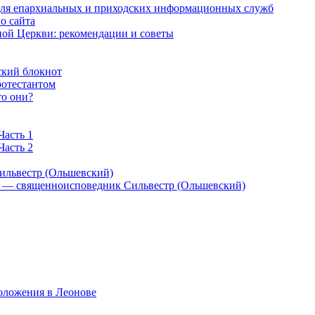
 для епархиальных и приходских информационных служб
о сайта
ой Церкви: рекомендации и советы
ский блокнот
ротестантом
то они?
Часть 1
Часть 2
ильвестр (Ольшевский)
) — священноисповедник Сильвестр (Ольшевский)
оложения в Леонове