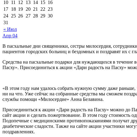
10
11
12
13
14
15
16
17
18
19
20
21
22
23
24
25
26
27
28
29
30
31
« Июл
Апр
04
В пасхальные дни священники, сестры милосердия, сотрудник
пациентов городских больниц и бездомных и поздравят их с
Средства на пасхальные подарки для нуждающихся в течение в
Пасху». Присоединиться к акции «Дари радость на Пасху» мож
«В этом году нам удалось собрать нужную сумму даже раньше, 
ни на что. Уже сейчас на собранные средства мы сможем позд
службы помощи «Милосердие» Анна Белавина.
Присоединиться к акции «Дари радость на Пасху» можно до Пас
сайт акции и сделать пожертвование. В этом году стоимость од
Подопечные с медицинскими противопоказаниями получат друг
диабетические сладости. Также на сайте акции участники мог
поздравлениях.