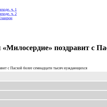
ходе. ч. 1
ходе. ч. 2
 Илаирон
«Милосердие» поздравит с Пас
вит с Пасхой более семнадцати тысяч нуждающихся