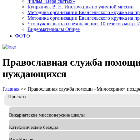
Фильм «Вера святых»
Купрянчук В. Н. Инструкция по уличной миссии
Методика организации Евангельского кружка на при
Методика организации Евангельского кружка на при
Что нужно знать о грехопадении. 10 тезисов митр.
Видеоматериалы Общее
ФОТО
Православная служба помощи 
нуждающихся
Главная
>>
Православная служба помощи «Милосердие» поздра
Проекты
Викариатские миссионерские школы
Катехизические беседы
Имя России