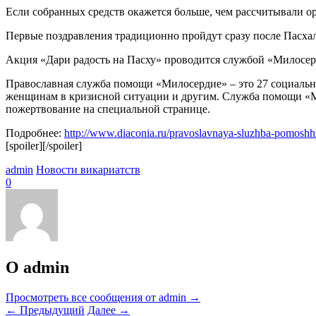
Если собранных средств окажется больше, чем рассчитывали 
Первые поздравления традиционно пройдут сразу после Пасхал
Акция «Дари радость на Пасху» проводится службой «Милосерд
Православная служба помощи «Милосердие» – это 27 социаль
женщинам в кризисной ситуации и другим. Служба помощи «М
пожертвование на специальной странице.
Подробнее:
http://www.diaconia.ru/pravoslavnaya-sluzhba-pomoshhi
[spoiler][/spoiler]
admin
Новости викариатств
0
О admin
Просмотреть все сообщения от admin
→
←
Предыдущий
Далее
→