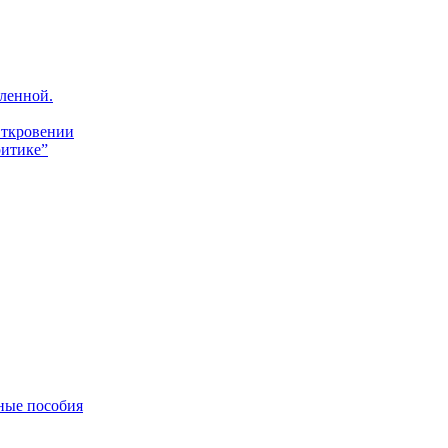
ленной.
Откровении
итике”
ные пособия