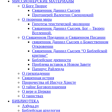
МИССИОНЕРСКИЕ МАТЕРИАЛЫ
О Боге Творце
Священник Даниил Сысоев
Протоиерей Валентин Свенцицкий
О творении мира
Гипотеза теистической эволюции
Священник Даниил Сысоев. Бог – Творец
Вселенной.
О Священном Предании и Священном Писании
священник Даниил Сысоев о Божественном
Откровении
Священник Даниил Сысоев “О Библейской
критике”
Библейские древности
Проблема вставок в Новом Завете
Папирус Райленда
О грехопадении
Священная истрия
Пророчества об Иисусе Христе
О тайне Боговоплощения
О вере и Церкви
О таинствах
БИБЛИОТЕКА
Азбука.ру
Библейская архелогия