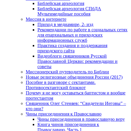
Библейская археология
Библейская археология СПбДА
Мультимедийные пособия
Миссия в интернете
Приход в медиамире, 2- изд
Рекомендации по работе в социальных сетях
для епархиальных и приходских
информационных служб
Практика создания и поддержания
приходского сайта
Видеоблоги священников Русской
Православной Церкви: рекомендации и
советы
Миссионерский путеводитель по Библии
Новые религиозные объединения России (2017)
Пособие в разговоре с сектантами.
Противосектантский блокнот
Почему я не могу оставаться баптистом и вообще
протестантом
Священник Олег Стеняев: “Свидетели Иеговы” –
кто они?
Чины присоединения к Православию
Чины присоединения в православную веру
Книга чинов присоединения к
Православию. Часть 1