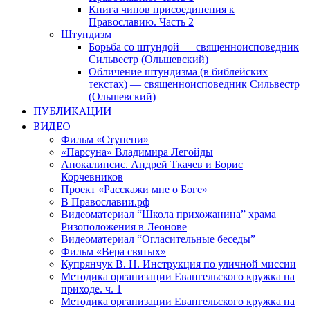
Книга чинов присоединения к
Православию. Часть 2
Штундизм
Борьба со штундой — священноисповедник
Сильвестр (Ольшевский)
Обличение штундизма (в библейских
текстах) — священноисповедник Сильвестр
(Ольшевский)
ПУБЛИКАЦИИ
ВИДЕО
Фильм «Ступени»
«Парсуна» Владимира Легойды
Апокалипсис. Андрей Ткачев и Борис
Корчевников
Проект «Расскажи мне о Боге»
В Православии.рф
Видеоматериал “Школа прихожанина” храма
Ризоположения в Леонове
Видеоматериал “Огласительные беседы”
Фильм «Вера святых»
Купрянчук В. Н. Инструкция по уличной миссии
Методика организации Евангельского кружка на
приходе. ч. 1
Методика организации Евангельского кружка на