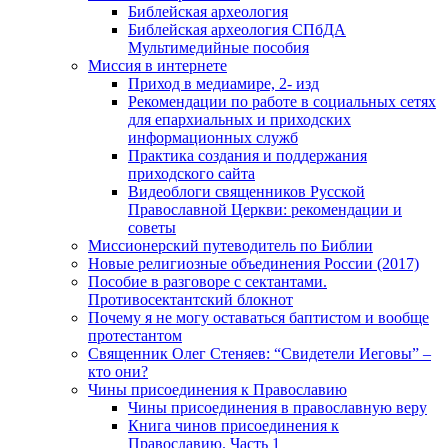
Библейская археология
Библейская археология СПбДА
Мультимедийные пособия
Миссия в интернете
Приход в медиамире, 2- изд
Рекомендации по работе в социальных сетях
для епархиальных и приходских
информационных служб
Практика создания и поддержания
приходского сайта
Видеоблоги священников Русской
Православной Церкви: рекомендации и
советы
Миссионерский путеводитель по Библии
Новые религиозные объединения России (2017)
Пособие в разговоре с сектантами.
Противосектантский блокнот
Почему я не могу оставаться баптистом и вообще
протестантом
Священник Олег Стеняев: “Свидетели Иеговы” –
кто они?
Чины присоединения к Православию
Чины присоединения в православную веру
Книга чинов присоединения к
Православию. Часть 1