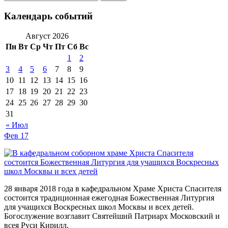
Календарь событий
Август 2026
Пн
Вт
Ср
Чт
Пт
Сб
Вс
1
2
3
4
5
6
7
8
9
10
11
12
13
14
15
16
17
18
19
20
21
22
23
24
25
26
27
28
29
30
31
« Июл
Фев
17
28 января 2018 года в кафедральном Храме Христа Спасителя
состоится традиционная ежегодная Божественная Литургия
для учащихся Воскресных школ Москвы и всех детей.
Богослужение возглавит Святейший Патриарх Московский и
всея Руси Кирилл.