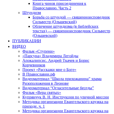
Книга чинов присоединения к
Православию. Часть 2
Штундизм
Борьба со штундой — священноисповедник
Сильвестр (Ольшевский)
Обличение штундизма (в библейских
текстах) — священноисповедник Сильвестр
(Ольшевский)
ПУБЛИКАЦИИ
ВИДЕО
Фильм «Ступени»
«Парсуна» Владимира Легойды
Апокалипсис. Андрей Ткачев и Борис
Корчевников
Проект «Расскажи мне о Боге»
В Православии.рф
Видеоматериал “Школа прихожанина” храма
Ризоположения в Леонове
Видеоматериал “Огласительные беседы”
Фильм «Вера святых»
Купрянчук В. Н. Инструкция по уличной миссии
Методика организации Евангельского кружка на
приходе. ч. 1
Методика организации Евангельского кружка на