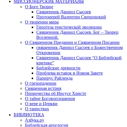
МИССИОНЕРСКИЕ МАТЕРИАЛЫ
О Боге Творце
Священник Даниил Сысоев
Протоиерей Валентин Свенцицкий
О творении мира
Гипотеза теистической эволюции
Священник Даниил Сысоев. Бог – Творец
Вселенной.
О Священном Предании и Священном Писании
священник Даниил Сысоев о Божественном
Откровении
Священник Даниил Сысоев “О Библейской
критике”
Библейские древности
Проблема вставок в Новом Завете
Папирус Райленда
О грехопадении
Священная истрия
Пророчества об Иисусе Христе
О тайне Боговоплощения
О вере и Церкви
О таинствах
БИБЛИОТЕКА
Азбука.ру
Библейская архелогия