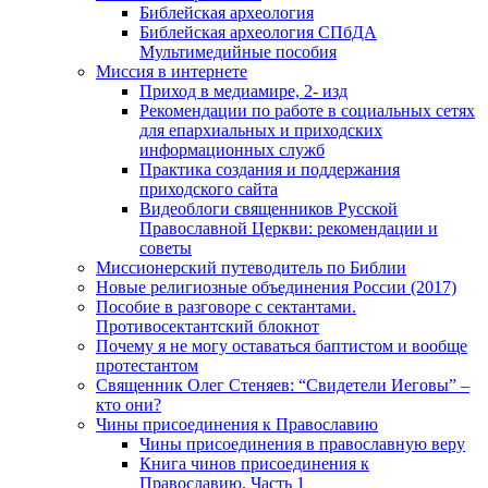
Библейская археология
Библейская археология СПбДА
Мультимедийные пособия
Миссия в интернете
Приход в медиамире, 2- изд
Рекомендации по работе в социальных сетях
для епархиальных и приходских
информационных служб
Практика создания и поддержания
приходского сайта
Видеоблоги священников Русской
Православной Церкви: рекомендации и
советы
Миссионерский путеводитель по Библии
Новые религиозные объединения России (2017)
Пособие в разговоре с сектантами.
Противосектантский блокнот
Почему я не могу оставаться баптистом и вообще
протестантом
Священник Олег Стеняев: “Свидетели Иеговы” –
кто они?
Чины присоединения к Православию
Чины присоединения в православную веру
Книга чинов присоединения к
Православию. Часть 1