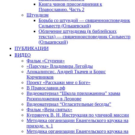
Книга чинов присоединения к
Православию. Часть 2
Штундизм
Борьба со штундой — священноисповедник
Сильвестр (Ольшевский)
Обличение штундизма (в библейских
текстах) — священноисповедник Сильвестр
(Ольшевский)
ПУБЛИКАЦИИ
ВИДЕО
Фильм «Ступени»
«Парсуна» Владимира Легойды
Апокалипсис. Андрей Ткачев и Борис
Корчевников
Проект «Расскажи мне о Боге»
В Православии.рф
Видеоматериал “Школа прихожанина” храма
Ризоположения в Леонове
Видеоматериал “Огласительные беседы”
Фильм «Вера святых»
Купрянчук В. Н. Инструкция по уличной миссии
Методика организации Евангельского кружка на
приходе. ч. 1
Методика организации Евангельского кружка на