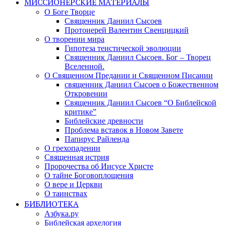
МИССИОНЕРСКИЕ МАТЕРИАЛЫ
О Боге Творце
Священник Даниил Сысоев
Протоиерей Валентин Свенцицкий
О творении мира
Гипотеза теистической эволюции
Священник Даниил Сысоев. Бог – Творец
Вселенной.
О Священном Предании и Священном Писании
священник Даниил Сысоев о Божественном
Откровении
Священник Даниил Сысоев “О Библейской
критике”
Библейские древности
Проблема вставок в Новом Завете
Папирус Райленда
О грехопадении
Священная истрия
Пророчества об Иисусе Христе
О тайне Боговоплощения
О вере и Церкви
О таинствах
БИБЛИОТЕКА
Азбука.ру
Библейская архелогия