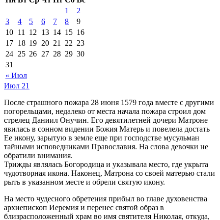
1
2
3
4
5
6
7
8
9
10
11
12
13
14
15
16
17
18
19
20
21
22
23
24
25
26
27
28
29
30
31
« Июл
Июл
21
После страшного пожара 28 июня 1579 года вместе с другими
погорельцами, недалеко от места начала пожара строил дом
стрелец Даниил Онучин. Его девятилетней дочери Матроне
явилась в сонном видении Божия Матерь и повелела достать
Ее икону, зарытую в земле еще при господстве мусульман
тайными исповедниками Православия. На слова девочки не
обратили внимания.
Трижды являлась Богородица и указывала место, где укрыта
чудотворная икона. Наконец, Матрона со своей матерью стали
рыть в указанном месте и обрели святую икону.
На место чудесного обретения прибыл во главе духовенства
архиепископ Иеремия и перенес святой образ в
близрасположенный храм во имя святителя Николая, откуда,