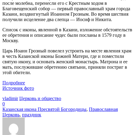
после молебна, перенесли его с Крестным ходом в
Благовещенский собор — первый православный храм города
Казани, воздвигнутый Иоанном Грозным. Во время шествия
получили исцеление два слепца — Иосиф и Никита.
Список с иконы, явленной в Казани, изложение обстоятельств
ее обретения и описание чудес были посланы в 1579 году в
Москву.
Царь Иоанн Грозный повелел устроить на месте явления храм
в честь Казанской иконы Божией Матери, где и поместили
святую икону, и основать женский монастырь. Матрона и ее
мать, послужившие обретению святыни, приняли постриг в
этой обители.
Подробнее
Источник фото
vladimir
Церковь и общество
0
Казанская икона Пресвятой Богородицы
,
Православная
Церковь
,
праздник