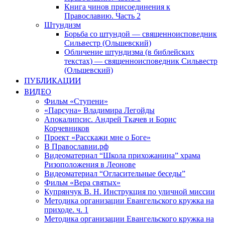
Книга чинов присоединения к
Православию. Часть 2
Штундизм
Борьба со штундой — священноисповедник
Сильвестр (Ольшевский)
Обличение штундизма (в библейских
текстах) — священноисповедник Сильвестр
(Ольшевский)
ПУБЛИКАЦИИ
ВИДЕО
Фильм «Ступени»
«Парсуна» Владимира Легойды
Апокалипсис. Андрей Ткачев и Борис
Корчевников
Проект «Расскажи мне о Боге»
В Православии.рф
Видеоматериал “Школа прихожанина” храма
Ризоположения в Леонове
Видеоматериал “Огласительные беседы”
Фильм «Вера святых»
Купрянчук В. Н. Инструкция по уличной миссии
Методика организации Евангельского кружка на
приходе. ч. 1
Методика организации Евангельского кружка на