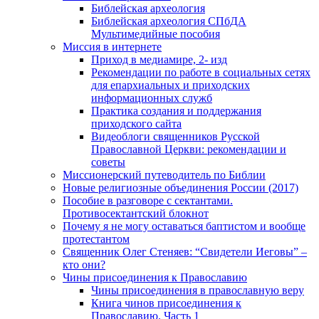
Библейская археология
Библейская археология СПбДА
Мультимедийные пособия
Миссия в интернете
Приход в медиамире, 2- изд
Рекомендации по работе в социальных сетях
для епархиальных и приходских
информационных служб
Практика создания и поддержания
приходского сайта
Видеоблоги священников Русской
Православной Церкви: рекомендации и
советы
Миссионерский путеводитель по Библии
Новые религиозные объединения России (2017)
Пособие в разговоре с сектантами.
Противосектантский блокнот
Почему я не могу оставаться баптистом и вообще
протестантом
Священник Олег Стеняев: “Свидетели Иеговы” –
кто они?
Чины присоединения к Православию
Чины присоединения в православную веру
Книга чинов присоединения к
Православию. Часть 1