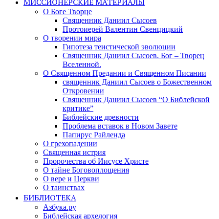
МИССИОНЕРСКИЕ МАТЕРИАЛЫ
О Боге Творце
Священник Даниил Сысоев
Протоиерей Валентин Свенцицкий
О творении мира
Гипотеза теистической эволюции
Священник Даниил Сысоев. Бог – Творец
Вселенной.
О Священном Предании и Священном Писании
священник Даниил Сысоев о Божественном
Откровении
Священник Даниил Сысоев “О Библейской
критике”
Библейские древности
Проблема вставок в Новом Завете
Папирус Райленда
О грехопадении
Священная истрия
Пророчества об Иисусе Христе
О тайне Боговоплощения
О вере и Церкви
О таинствах
БИБЛИОТЕКА
Азбука.ру
Библейская архелогия