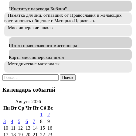
"Институт перевода Библии"
Памятка для лиц, отпавших от Православия и желающих
восстановить общение с Матерью-Церковью.
Миссионерские школы
Школа православного миссионера
Карта миссионерских школ
Методические материалы
Искать:
Календарь событий
Август 2026
Пн
Вт
Ср
Чт
Пт
Сб
Вс
1
2
3
4
5
6
7
8
9
10
11
12
13
14
15
16
17
18
19
20
21
22
23