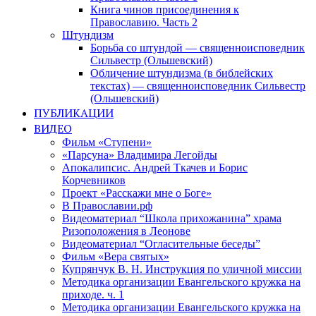
Книга чинов присоединения к
Православию. Часть 2
Штундизм
Борьба со штундой — священноисповедник
Сильвестр (Ольшевский)
Обличение штундизма (в библейских
текстах) — священноисповедник Сильвестр
(Ольшевский)
ПУБЛИКАЦИИ
ВИДЕО
Фильм «Ступени»
«Парсуна» Владимира Легойды
Апокалипсис. Андрей Ткачев и Борис
Корчевников
Проект «Расскажи мне о Боге»
В Православии.рф
Видеоматериал “Школа прихожанина” храма
Ризоположения в Леонове
Видеоматериал “Огласительные беседы”
Фильм «Вера святых»
Купрянчук В. Н. Инструкция по уличной миссии
Методика организации Евангельского кружка на
приходе. ч. 1
Методика организации Евангельского кружка на