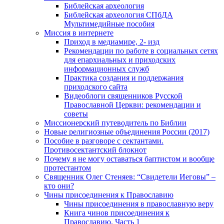
Библейская археология
Библейская археология СПбДА
Мультимедийные пособия
Миссия в интернете
Приход в медиамире, 2- изд
Рекомендации по работе в социальных сетях
для епархиальных и приходских
информационных служб
Практика создания и поддержания
приходского сайта
Видеоблоги священников Русской
Православной Церкви: рекомендации и
советы
Миссионерский путеводитель по Библии
Новые религиозные объединения России (2017)
Пособие в разговоре с сектантами.
Противосектантский блокнот
Почему я не могу оставаться баптистом и вообще
протестантом
Священник Олег Стеняев: “Свидетели Иеговы” –
кто они?
Чины присоединения к Православию
Чины присоединения в православную веру
Книга чинов присоединения к
Православию. Часть 1