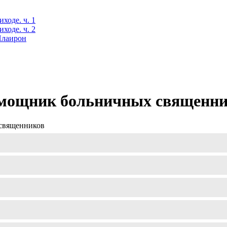
ходе. ч. 1
ходе. ч. 2
 Илаирон
помощник больничных священн
 священников