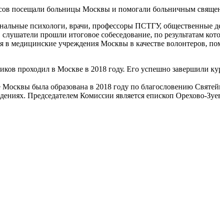
урсов посещали больницы Москвы и помогали больничным свяще
нальные психологи, врачи, профессоры ПСТГУ, общественные де
слушатели прошли итоговое собеседование, по результатам кот
ся в медицинские учреждения Москвы в качестве волонтеров, п
ов проходил в Москве в 2018 году. Его успешно завершили ку
Москвы была образована в 2018 году по благословению Святей
ждениях. Председателем Комиссии является епископ Орехово-Зу