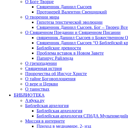
О Боге Творце
Священник Даниил Сысоев
Протоиерей Валентин Свенцицкий
О творении мира
Гипотеза теистической эволюции
Священник Даниил Сысоев. Бог – Творец Все
О Священном Предании и Священном Писании
священник Даниил Сысоев о Божественном 
Священник Даниил Сысоев “О Библейской кр
Библейские древности
Проблема вставок в Новом Завете
Папирус Райленда
О грехопадении
Священная истрия
Пророчества об Иисусе Христе
О тайне Боговоплощения
О вере и Церкви
О таинствах
БИБЛИОТЕКА
Азбука.ру
Библейская архелогия
Библейская археология
Библейская археология СПбДА Мультимедий
Миссия в интернете
Приход в медиамире, 2- изд