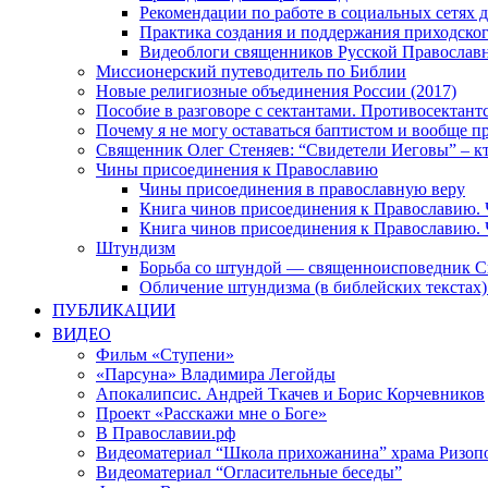
Рекомендации по работе в социальных сетях
Практика создания и поддержания приходског
Видеоблоги священников Русской Православн
Миссионерский путеводитель по Библии
Новые религиозные объединения России (2017)
Пособие в разговоре с сектантами. Противосектант
Почему я не могу оставаться баптистом и вообще п
Священник Олег Стеняев: “Свидетели Иеговы” – к
Чины присоединения к Православию
Чины присоединения в православную веру
Книга чинов присоединения к Православию. 
Книга чинов присоединения к Православию. 
Штундизм
Борьба со штундой — священноисповедник С
Обличение штундизма (в библейских текстах
ПУБЛИКАЦИИ
ВИДЕО
Фильм «Ступени»
«Парсуна» Владимира Легойды
Апокалипсис. Андрей Ткачев и Борис Корчевников
Проект «Расскажи мне о Боге»
В Православии.рф
Видеоматериал “Школа прихожанина” храма Ризоп
Видеоматериал “Огласительные беседы”