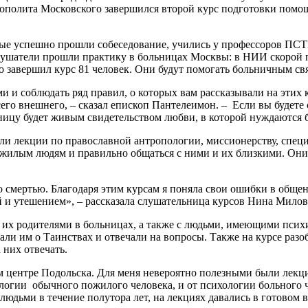
рополита Московского завершился второй курс подготовки пом
орые успешно прошли собеседование, учились у профессоров ПС
слушатели прошли практику в больницах Москвы: в НИИ скорой 
но завершил курс 81 человек. Они будут помогать больничным 
и соблюдать ряд правил, о которых вам рассказывали на этих к
всего внешнего, – сказал епископ Пантелеимон. – Если вы будет
ьницу будет живым свидетельством любви, в которой нуждаются 
и лекции по православной антропологии, миссионерству, спец
 пожилым людям и правильно общаться с ними и их близкими. О
его смертью. Благодаря этим курсам я поняла свои ошибки в общ
 и утешением», – рассказала слушательница курсов Нина Милов
их родителями в больницах, а также с людьми, имеющими психи
ли им о Таинствах и отвечали на вопросы. Также на курсе разо
 них отвечать.
 центре Подольска. Для меня невероятно полезными были лекц
логии обычного пожилого человека, и от психологии больного ч
и людьми в течение полутора лет, на лекциях давались в готовом