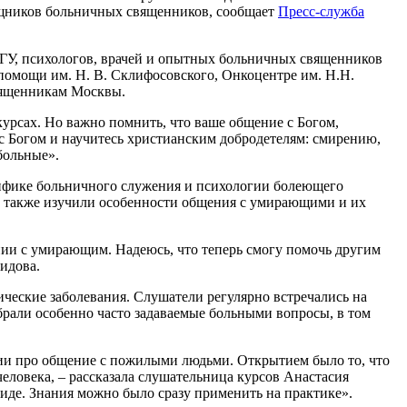
ощников больничных священников, сообщает
Пресс-служба
ТГУ, психологов, врачей и опытных больничных священников
помощи им. Н. В. Склифосовского, Онкоцентре им. Н.Н.
священникам Москвы.
урсах. Но важно помнить, что ваше общение с Богом,
е с Богом и научитесь христианским добродетелям: смирению,
больные».
ифике больничного служения и психологии болеющего
ни также изучили особенности общения с умирающими и их
ении с умирающим. Надеюсь, что теперь смогу помочь другим
идова.
ческие заболевания. Слушатели регулярно встречались на
брали особенно часто задаваемые больными вопросы, в том
ии про общение с пожилыми людьми. Открытием было то, что
еловека, – рассказала слушательница курсов Анастасия
 виде. Знания можно было сразу применить на практике».