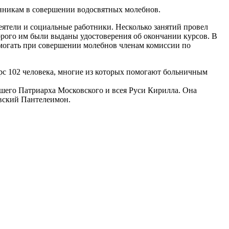
нникам в совершении водосвятных молебнов.
ятели и социальные работники. Несколько занятий провел
орого им были выданы удостоверения об окончании курсов. В
омогать при совершении молебнов членам комиссии по
рс 102 человека, многие из которых помогают больничным
шего Патриарха Московского и всея Руси Кирилла. Она
евский Пантелеимон.