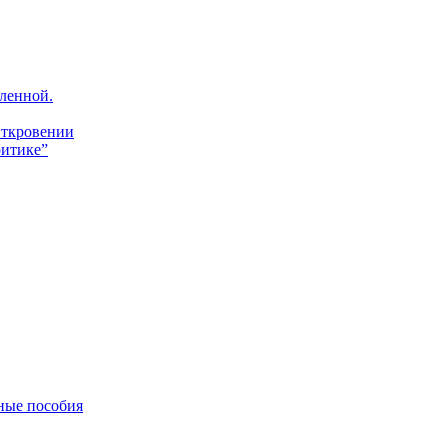
ленной.
Откровении
итике”
ные пособия