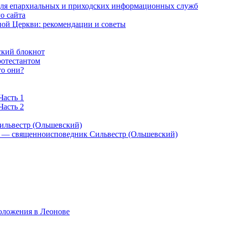
 для епархиальных и приходских информационных служб
о сайта
ой Церкви: рекомендации и советы
ский блокнот
ротестантом
то они?
Часть 1
Часть 2
ильвестр (Ольшевский)
) — священноисповедник Сильвестр (Ольшевский)
оложения в Леонове