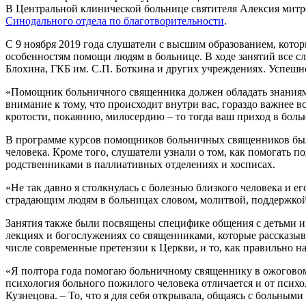
В Центральной клинической больнице святителя Алексия мит
Синодального отдела по благотворительности
.
С 9 ноября 2019 года слушатели с высшим образованием, кот
особенностям помощи людям в больнице. В ходе занятий все 
Блохина, ГКБ им. С.П. Боткина и других учреждениях. Успеш
«Помощник больничного священника должен обладать знаниями 
внимание к тому, что происходит внутри вас, гораздо важнее 
кротости, покаянию, милосердию – то тогда ваш приход в бол
В программе курсов помощников больничных священников был
человека. Кроме того, слушатели узнали о том, как помогать
родственниками в паллиативных отделениях и хосписах.
«Не так давно я столкнулась с болезнью близкого человека и 
страдающим людям в больницах словом, молитвой, поддержкой
Занятия также были посвящены специфике общения с детьми и 
лекциях и богослужениях со священниками, которые рассказыва
числе современные претензии к Церкви, и то, как правильно на
«Я полтора года помогаю больничному священнику в ожоговом
психология больного пожилого человека отличается и от психо
Кузнецова. – То, что я для себя открывала, общаясь с больным