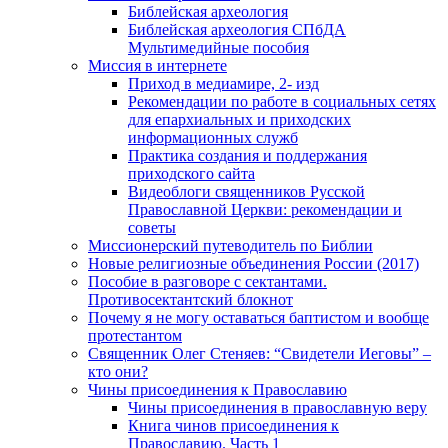
Библейская археология
Библейская археология СПбДА
Мультимедийные пособия
Миссия в интернете
Приход в медиамире, 2- изд
Рекомендации по работе в социальных сетях
для епархиальных и приходских
информационных служб
Практика создания и поддержания
приходского сайта
Видеоблоги священников Русской
Православной Церкви: рекомендации и
советы
Миссионерский путеводитель по Библии
Новые религиозные объединения России (2017)
Пособие в разговоре с сектантами.
Противосектантский блокнот
Почему я не могу оставаться баптистом и вообще
протестантом
Священник Олег Стеняев: “Свидетели Иеговы” –
кто они?
Чины присоединения к Православию
Чины присоединения в православную веру
Книга чинов присоединения к
Православию. Часть 1