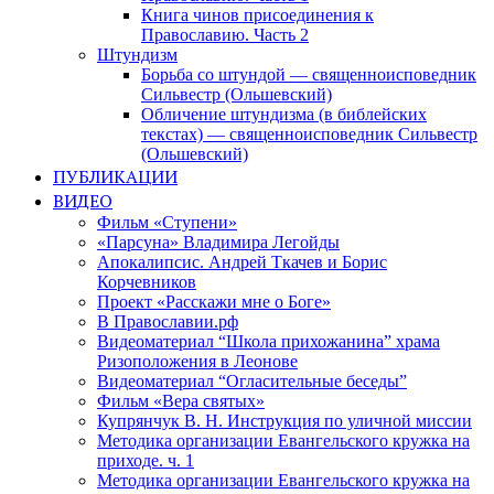
Книга чинов присоединения к
Православию. Часть 2
Штундизм
Борьба со штундой — священноисповедник
Сильвестр (Ольшевский)
Обличение штундизма (в библейских
текстах) — священноисповедник Сильвестр
(Ольшевский)
ПУБЛИКАЦИИ
ВИДЕО
Фильм «Ступени»
«Парсуна» Владимира Легойды
Апокалипсис. Андрей Ткачев и Борис
Корчевников
Проект «Расскажи мне о Боге»
В Православии.рф
Видеоматериал “Школа прихожанина” храма
Ризоположения в Леонове
Видеоматериал “Огласительные беседы”
Фильм «Вера святых»
Купрянчук В. Н. Инструкция по уличной миссии
Методика организации Евангельского кружка на
приходе. ч. 1
Методика организации Евангельского кружка на