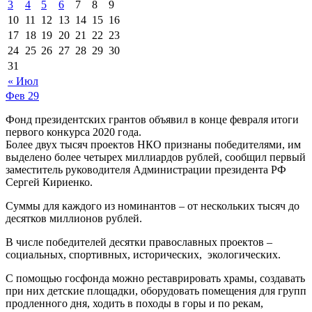
3
4
5
6
7
8
9
10
11
12
13
14
15
16
17
18
19
20
21
22
23
24
25
26
27
28
29
30
31
« Июл
Фев
29
Фонд президентских грантов объявил в конце февраля итоги
первого конкурса 2020 года.
Более двух тысяч проектов НКО признаны победителями, им
выделено более четырех миллиардов рублей, сообщил первый
заместитель руководителя Администрации президента РФ
Сергей Кириенко.
Суммы для каждого из номинантов – от нескольких тысяч до
десятков миллионов рублей.
В числе победителей десятки православных проектов –
социальных, спортивных, исторических, экологических.
С помощью госфонда можно реставрировать храмы, создавать
при них детские площадки, оборудовать помещения для групп
продленного дня, ходить в походы в горы и по рекам,