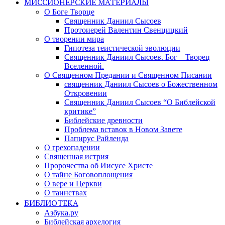
МИССИОНЕРСКИЕ МАТЕРИАЛЫ
О Боге Творце
Священник Даниил Сысоев
Протоиерей Валентин Свенцицкий
О творении мира
Гипотеза теистической эволюции
Священник Даниил Сысоев. Бог – Творец
Вселенной.
О Священном Предании и Священном Писании
священник Даниил Сысоев о Божественном
Откровении
Священник Даниил Сысоев “О Библейской
критике”
Библейские древности
Проблема вставок в Новом Завете
Папирус Райленда
О грехопадении
Священная истрия
Пророчества об Иисусе Христе
О тайне Боговоплощения
О вере и Церкви
О таинствах
БИБЛИОТЕКА
Азбука.ру
Библейская архелогия