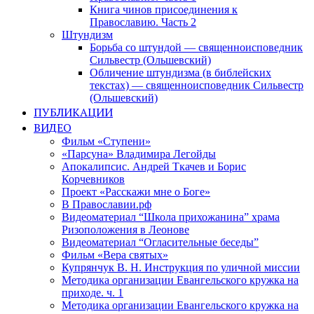
Книга чинов присоединения к
Православию. Часть 2
Штундизм
Борьба со штундой — священноисповедник
Сильвестр (Ольшевский)
Обличение штундизма (в библейских
текстах) — священноисповедник Сильвестр
(Ольшевский)
ПУБЛИКАЦИИ
ВИДЕО
Фильм «Ступени»
«Парсуна» Владимира Легойды
Апокалипсис. Андрей Ткачев и Борис
Корчевников
Проект «Расскажи мне о Боге»
В Православии.рф
Видеоматериал “Школа прихожанина” храма
Ризоположения в Леонове
Видеоматериал “Огласительные беседы”
Фильм «Вера святых»
Купрянчук В. Н. Инструкция по уличной миссии
Методика организации Евангельского кружка на
приходе. ч. 1
Методика организации Евангельского кружка на