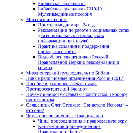
Библейская археология
Библейская археология СПбДА
Мультимедийные пособия
Миссия в интернете
Приход в медиамире, 2- изд
Рекомендации по работе в социальных сетях
для епархиальных и приходских
информационных служб
Практика создания и поддержания
приходского сайта
Видеоблоги священников Русской
Православной Церкви: рекомендации и
советы
Миссионерский путеводитель по Библии
Новые религиозные объединения России (2017)
Пособие в разговоре с сектантами.
Противосектантский блокнот
Почему я не могу оставаться баптистом и вообще
протестантом
Священник Олег Стеняев: “Свидетели Иеговы” –
кто они?
Чины присоединения к Православию
Чины присоединения в православную веру
Книга чинов присоединения к
Православию. Часть 1