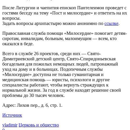
После Литургии и чаепития епископ Пантелеимон проведет с
гостями беседу на тему «Пост и милосердие» и ответить на их
вопросы.
Задать вопросы архипастырю можно анонимно по
ссылке
.
Православная служба помощи «Милосердие» помогает детям-
сиротам, инвалидам, больным, малоимущим — всем, кто
оказался в беде.
Всего в службе 26 проектов, среди них — Свято-
Димитриевский детский центр, Свято-Спиридоньевская
богадельня для пожилых немощных людей, патронажный
уход на дому и в больницах. Подопечным службы
«Милосердие» доступна не только гуманитарная и
медицинская помощь — юристы, психологи и другие
специалисты работают, чтобы вернуть страждущих к
нормальной жизни. За год в службе находят решение своей
проблемы до 30 тысяч человек.
Адрес: Лихов пер., д. 6, стр. 1.
Источник
vladimir
Церковь и общество