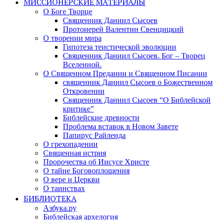
МИССИОНЕРСКИЕ МАТЕРИАЛЫ
О Боге Творце
Священник Даниил Сысоев
Протоиерей Валентин Свенцицкий
О творении мира
Гипотеза теистической эволюции
Священник Даниил Сысоев. Бог – Творец
Вселенной.
О Священном Предании и Священном Писании
священник Даниил Сысоев о Божественном
Откровении
Священник Даниил Сысоев “О Библейской
критике”
Библейские древности
Проблема вставок в Новом Завете
Папирус Райленда
О грехопадении
Священная истрия
Пророчества об Иисусе Христе
О тайне Боговоплощения
О вере и Церкви
О таинствах
БИБЛИОТЕКА
Азбука.ру
Библейская архелогия