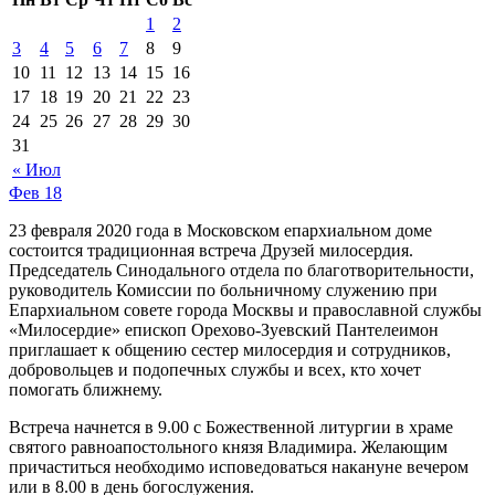
1
2
3
4
5
6
7
8
9
10
11
12
13
14
15
16
17
18
19
20
21
22
23
24
25
26
27
28
29
30
31
« Июл
Фев
18
23 февраля 2020 года в Московском епархиальном доме
состоится традиционная встреча Друзей милосердия.
Председатель Синодального отдела по благотворительности,
руководитель Комиссии по больничному служению при
Епархиальном совете города Москвы и православной службы
«Милосердие» епископ Орехово‑Зуевский Пантелеимон
приглашает к общению сестер милосердия и сотрудников,
добровольцев и подопечных службы и всех, кто хочет
помогать ближнему.
Встреча начнется в 9.00 с Божественной литургии в храме
святого равноапостольного князя Владимира. Желающим
причаститься необходимо исповедоваться накануне вечером
или в 8.00 в день богослужения.