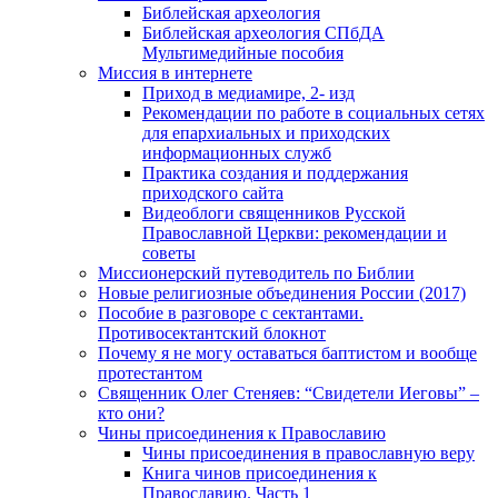
Библейская археология
Библейская археология СПбДА
Мультимедийные пособия
Миссия в интернете
Приход в медиамире, 2- изд
Рекомендации по работе в социальных сетях
для епархиальных и приходских
информационных служб
Практика создания и поддержания
приходского сайта
Видеоблоги священников Русской
Православной Церкви: рекомендации и
советы
Миссионерский путеводитель по Библии
Новые религиозные объединения России (2017)
Пособие в разговоре с сектантами.
Противосектантский блокнот
Почему я не могу оставаться баптистом и вообще
протестантом
Священник Олег Стеняев: “Свидетели Иеговы” –
кто они?
Чины присоединения к Православию
Чины присоединения в православную веру
Книга чинов присоединения к
Православию. Часть 1