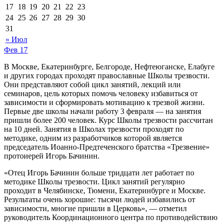
17
18
19
20
21
22
23
24
25
26
27
28
29
30
31
« Июл
Фев
17
В Москве, Екатеринбурге, Белгороде, Нефтеюганске, Елабуге
и других городах проходят православные Школы трезвости.
Они представляют собой цикл занятий, лекций или
семинаров, цель которых помочь человеку избавиться от
зависимости и сформировать мотивацию к трезвой жизни.
Первые две школы начали работу 3 февраля — на занятия
пришли более 200 человек. Курс Школы трезвости рассчитан
на 10 дней. Занятия в Школах трезвости проходят по
методике, одним из разработчиков которой является
председатель Иоанно-Предтеченского братства «Трезвение»
протоиерей Игорь Бачинин.
«Отец Игорь Бачинин больше тридцати лет работает по
методике Школы трезвости. Цикл занятий регулярно
проходит в Челябинске, Тюмени, Екатеринбурге и Москве.
Результаты очень хорошие: тысячи людей избавились от
зависимости, многие пришли в Церковь», — отметил
руководитель Координационного центра по противодействию