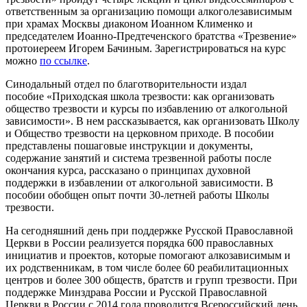
ответственным за организацию помощи алкоголезависимым
при храмах Москвы диаконом Иоанном Клименко и
председателем Иоанно-Предтеченского братства «Трезвение»
протоиереем Игорем Бачиным. Зарегистрироваться на курс
можно
по ссылке
.
Синодальный отдел по благотворительности издал
пособие «Приходская школа трезвости: как организовать
общество трезвости и курсы по избавлению от алкогольной
зависимости». В нем рассказывается, как организовать Школу
и Общество трезвости на церковном приходе. В пособии
представлены пошаговые инструкции и документы,
содержание занятий и система трезвенной работы после
окончания курса, рассказано о принципах духовной
поддержки в избавлении от алкогольной зависимости. В
пособии обобщен опыт почти 30-летней работы Школы
трезвости.
На сегодняшний день при поддержке Русской Православной
Церкви в России реализуется порядка 600 православных
инициатив и проектов, которые помогают алкозависимым и
их родственникам, в том числе более 60 реабилитационных
центров и более 300 обществ, братств и групп трезвости. При
поддержке Минздрава России и Русской Православной
Церкви в России с 2014 года проводится Всероссийский день