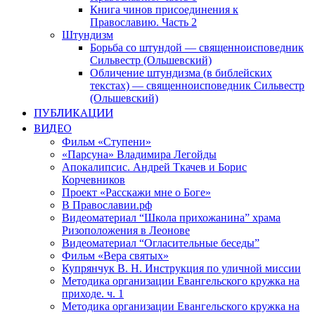
Книга чинов присоединения к
Православию. Часть 2
Штундизм
Борьба со штундой — священноисповедник
Сильвестр (Ольшевский)
Обличение штундизма (в библейских
текстах) — священноисповедник Сильвестр
(Ольшевский)
ПУБЛИКАЦИИ
ВИДЕО
Фильм «Ступени»
«Парсуна» Владимира Легойды
Апокалипсис. Андрей Ткачев и Борис
Корчевников
Проект «Расскажи мне о Боге»
В Православии.рф
Видеоматериал “Школа прихожанина” храма
Ризоположения в Леонове
Видеоматериал “Огласительные беседы”
Фильм «Вера святых»
Купрянчук В. Н. Инструкция по уличной миссии
Методика организации Евангельского кружка на
приходе. ч. 1
Методика организации Евангельского кружка на