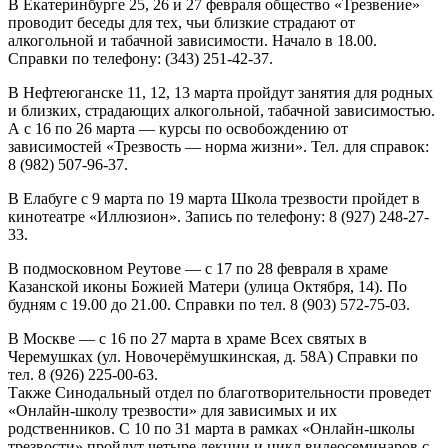
В Екатеринбурге 25, 26 и 27 февраля общество «Трезвение»
проводит беседы для тех, чьи близкие страдают от
алкогольной и табачной зависимости. Начало в 18.00.
Справки по телефону: (343) 251-42-37.
В Нефтеюганске 11, 12, 13 марта пройдут занятия для родных
и близких, страдающих алкогольной, табачной зависимостью.
А с 16 по 26 марта — курсы по освобождению от
зависимостей «Трезвость — норма жизни». Тел. для справок:
8 (982) 507-96-37.
В Елабуге с 9 марта по 19 марта Школа трезвости пройдет в
кинотеатре «Иллюзион». Запись по телефону: 8 (927) 248-27-
33.
В подмосковном Реутове — с 17 по 28 февраля в храме
Казанской иконы Божией Матери (улица Октября, 14). По
будням с 19.00 до 21.00. Справки по тел. 8 (903) 572-75-03.
В Москве — с 16 по 27 марта в храме Всех святых в
Черемушках (ул. Новочерёмушкинская, д. 58А) Справки по
тел. 8 (926) 225-00-63.
Также Синодальный отдел по благотворительности проведет
«Онлайн-школу трезвости» для зависимых и их
родственников. С 10 по 31 марта в рамках «Онлайн-школы
трезвости» пройдут четыре лекции и цикл видеосеминаров с