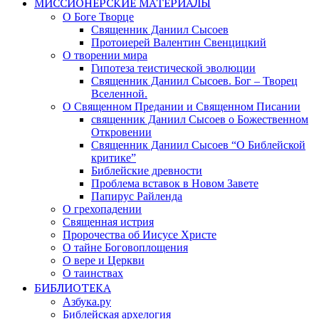
МИССИОНЕРСКИЕ МАТЕРИАЛЫ
О Боге Творце
Священник Даниил Сысоев
Протоиерей Валентин Свенцицкий
О творении мира
Гипотеза теистической эволюции
Священник Даниил Сысоев. Бог – Творец
Вселенной.
О Священном Предании и Священном Писании
священник Даниил Сысоев о Божественном
Откровении
Священник Даниил Сысоев “О Библейской
критике”
Библейские древности
Проблема вставок в Новом Завете
Папирус Райленда
О грехопадении
Священная истрия
Пророчества об Иисусе Христе
О тайне Боговоплощения
О вере и Церкви
О таинствах
БИБЛИОТЕКА
Азбука.ру
Библейская архелогия