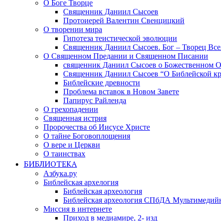
О Боге Творце
Священник Даниил Сысоев
Протоиерей Валентин Свенцицкий
О творении мира
Гипотеза теистической эволюции
Священник Даниил Сысоев. Бог – Творец Все
О Священном Предании и Священном Писании
священник Даниил Сысоев о Божественном 
Священник Даниил Сысоев “О Библейской кр
Библейские древности
Проблема вставок в Новом Завете
Папирус Райленда
О грехопадении
Священная истрия
Пророчества об Иисусе Христе
О тайне Боговоплощения
О вере и Церкви
О таинствах
БИБЛИОТЕКА
Азбука.ру
Библейская архелогия
Библейская археология
Библейская археология СПбДА Мультимедий
Миссия в интернете
Приход в медиамире, 2- изд