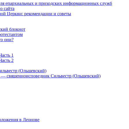
 для епархиальных и приходских информационных служб
о сайта
ой Церкви: рекомендации и советы
ский блокнот
ротестантом
то они?
Часть 1
Часть 2
ильвестр (Ольшевский)
) — священноисповедник Сильвестр (Ольшевский)
оложения в Леонове