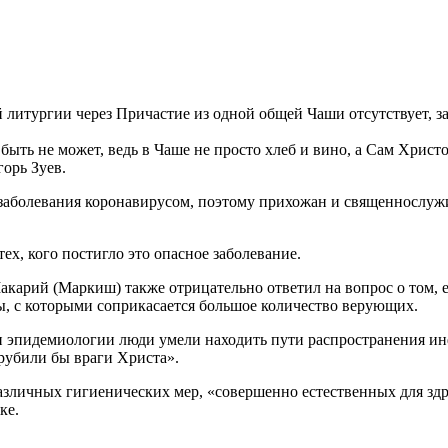
 литургии через Причастие из одной общей Чаши отсутствует, 
быть не может, ведь в Чаше не просто хлеб и вино, а Сам Христ
орь Зуев.
 заболевания коронавирусом, поэтому прихожан и священнослуж
ех, кого постигло это опасное заболевание.
карий (Маркиш) также отрицательно ответил на вопрос о том, е
ды, с которыми соприкасается большое количество верующих.
 и эпидемиологии люди умели находить пути распространения ин
трубили бы враги Христа».
различных гигиенических мер, «совершенно естественных для 
ке.