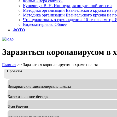
Фильм «Вера святых»
Купрянчук В. Н. Инструкция по уличной миссии
Методика организации Евангельского кружка на при
Методика организации Евангельского кружка на при
Что нужно знать о грехопадении. 10 тезисов митр.
Видеоматериалы Общее
ФОТО
Заразиться коронавирусом в 
Главная
>>
Заразиться коронавирусом в храме нельзя
Проекты
Викариатские миссионерские школы
Катехизические беседы
Имя России