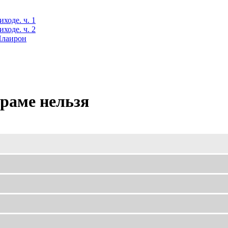
ходе. ч. 1
ходе. ч. 2
 Илаирон
храме нельзя