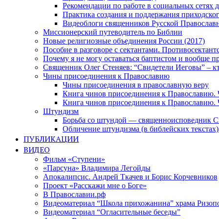
Рекомендации по работе в социальных сетях
Практика создания и поддержания приходског
Видеоблоги священников Русской Православн
Миссионерский путеводитель по Библии
Новые религиозные объединения России (2017)
Пособие в разговоре с сектантами. Противосектант
Почему я не могу оставаться баптистом и вообще п
Священник Олег Стеняев: “Свидетели Иеговы” – к
Чины присоединения к Православию
Чины присоединения в православную веру
Книга чинов присоединения к Православию. 
Книга чинов присоединения к Православию. 
Штундизм
Борьба со штундой — священноисповедник С
Обличение штундизма (в библейских текстах
ПУБЛИКАЦИИ
ВИДЕО
Фильм «Ступени»
«Парсуна» Владимира Легойды
Апокалипсис. Андрей Ткачев и Борис Корчевников
Проект «Расскажи мне о Боге»
В Православии.рф
Видеоматериал “Школа прихожанина” храма Ризоп
Видеоматериал “Огласительные беседы”