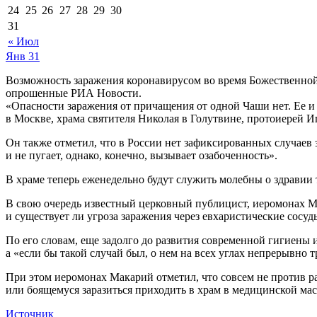
24
25
26
27
28
29
30
31
« Июл
Янв
31
Возможность заражения коронавирусом во время Божественной
опрошенные РИА Новости.
«Опасности заражения от причащения от одной Чаши нет. Ее и 
в Москве, храма святителя Николая в Голутвине, протоиерей Иг
Он также отметил, что в России нет зафиксированных случаев
и не пугает, однако, конечно, вызывает озабоченность».
В храме теперь еженедельно будут служить молебны о здравии т
В свою очередь известный церковный публицист, иеромонах Ма
и существует ли угроза заражения через евхаристические сосу
По его словам, еще задолго до развития современной гигиены
а «если бы такой случай был, о нем на всех углах непрерывно 
При этом иеромонах Макарий отметил, что совсем не против 
или боящемуся заразиться приходить в храм в медицинской мас
Источник