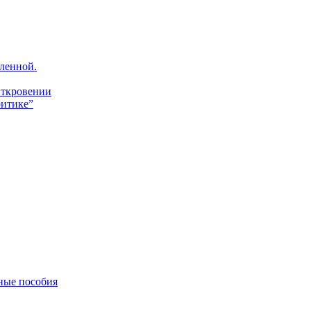
ленной.
Откровении
итике”
ные пособия