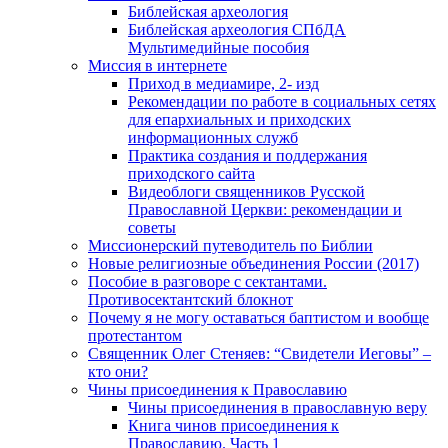
Библейская археология
Библейская археология СПбДА
Мультимедийные пособия
Миссия в интернете
Приход в медиамире, 2- изд
Рекомендации по работе в социальных сетях
для епархиальных и приходских
информационных служб
Практика создания и поддержания
приходского сайта
Видеоблоги священников Русской
Православной Церкви: рекомендации и
советы
Миссионерский путеводитель по Библии
Новые религиозные объединения России (2017)
Пособие в разговоре с сектантами.
Противосектантский блокнот
Почему я не могу оставаться баптистом и вообще
протестантом
Священник Олег Стеняев: “Свидетели Иеговы” –
кто они?
Чины присоединения к Православию
Чины присоединения в православную веру
Книга чинов присоединения к
Православию. Часть 1