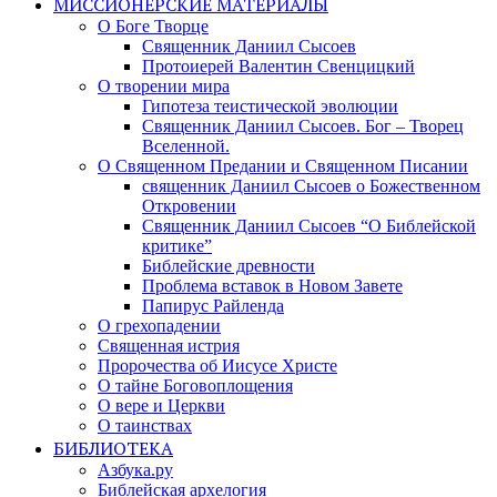
МИССИОНЕРСКИЕ МАТЕРИАЛЫ
О Боге Творце
Священник Даниил Сысоев
Протоиерей Валентин Свенцицкий
О творении мира
Гипотеза теистической эволюции
Священник Даниил Сысоев. Бог – Творец
Вселенной.
О Священном Предании и Священном Писании
священник Даниил Сысоев о Божественном
Откровении
Священник Даниил Сысоев “О Библейской
критике”
Библейские древности
Проблема вставок в Новом Завете
Папирус Райленда
О грехопадении
Священная истрия
Пророчества об Иисусе Христе
О тайне Боговоплощения
О вере и Церкви
О таинствах
БИБЛИОТЕКА
Азбука.ру
Библейская архелогия