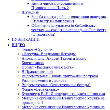
Книга чинов присоединения к
Православию. Часть 2
Штундизм
Борьба со штундой — священноисповедник
Сильвестр (Ольшевский)
Обличение штундизма (в библейских
текстах) — священноисповедник Сильвестр
(Ольшевский)
ПУБЛИКАЦИИ
ВИДЕО
Фильм «Ступени»
«Парсуна» Владимира Легойды
Апокалипсис. Андрей Ткачев и Борис
Корчевников
Проект «Расскажи мне о Боге»
В Православии.рф
Видеоматериал “Школа прихожанина” храма
Ризоположения в Леонове
Видеоматериал “Огласительные беседы”
Фильм «Вера святых»
Купрянчук В. Н. Инструкция по уличной миссии
Методика организации Евангельского кружка на
приходе. ч. 1
Методика организации Евангельского кружка на