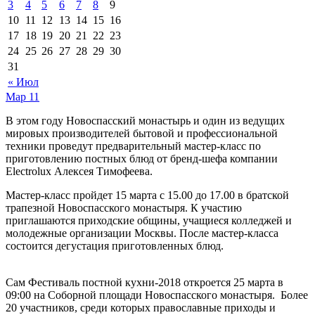
3
4
5
6
7
8
9
10
11
12
13
14
15
16
17
18
19
20
21
22
23
24
25
26
27
28
29
30
31
« Июл
Мар
11
В этом году Новоспасский монастырь и один из ведущих
мировых производителей бытовой и профессиональной
техники проведут предварительный мастер-класс по
приготовлению постных блюд от бренд-шефа компании
Electrolux Алексея Тимофеева.
Мастер-класс пройдет 15 марта с 15.00 до 17.00 в братской
трапезной Новоспасского монастыря. К участию
приглашаются приходские общины, учащиеся колледжей и
молодежные организации Москвы. После мастер-класса
состоится дегустация приготовленных блюд.
Сам Фестиваль постной кухни-2018 откроется 25 марта в
09:00 на Соборной площади Новоспасского монастыря. Более
20 участников, среди которых православные приходы и