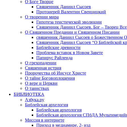
О Боге Творце
Священник Даниил Сысоев
Протоиерей Валентин Свенцицкий
О творении мира
Гипотеза теистической эволюции
Священник Даниил Сысоев. Бог – Творец Все
О Священном Предании и Священном Писании
священник Даниил Сысоев о Божественном 
Священник Даниил Сысоев “О Библейской кр
Библейские древности
Проблема вставок в Новом Завете
Папирус Райленда
О грехопадении
Священная истрия
Пророчества об Иисусе Христе
О тайне Боговоплощения
О вере и Церкви
О таинствах
БИБЛИОТЕКА
Азбука.ру
Библейская архелогия
Библейская археология
Библейская археология СПбДА Мультимедий
Миссия в интернете
Приход в медиамире, 2- изд