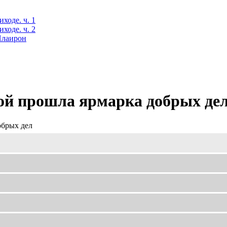
ходе. ч. 1
ходе. ч. 2
 Илаирон
ой прошла ярмарка добрых де
обрых дел