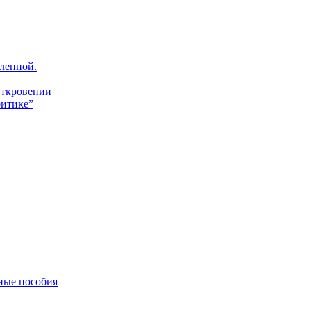
ленной.
Откровении
итике”
ные пособия