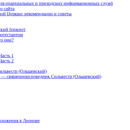
 для епархиальных и приходских информационных служб
о сайта
ой Церкви: рекомендации и советы
ский блокнот
ротестантом
то они?
Часть 1
Часть 2
ильвестр (Ольшевский)
) — священноисповедник Сильвестр (Ольшевский)
оложения в Леонове