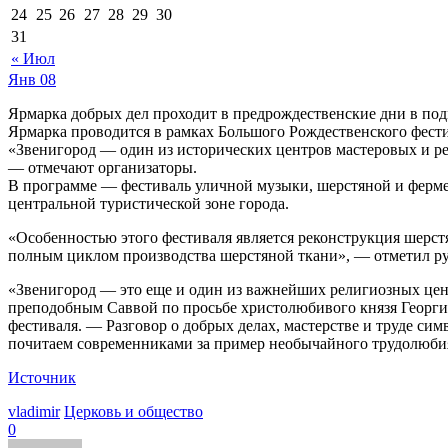
24
25
26
27
28
29
30
31
« Июл
Янв
08
Ярмарка добрых дел проходит в предрождественские дни в п
Ярмарка проводится в рамках Большого Рождественского фест
«Звенигород — один из исторических центров мастеровых и ре
— отмечают организаторы.
В программе — фестиваль уличной музыки, шерстяной и фермер
центральной туристической зоне города.
«Особенностью этого фестиваля является реконструкция шерст
полным циклом производства шерстяной ткани», — отметил ру
«Звенигород — это еще и один из важнейших религиозных цен
преподобным Саввой по просьбе христолюбивого князя Георг
фестиваля. — Разговор о добрых делах, мастерстве и труде си
почитаем современниками за пример необычайного трудолюби
Источник
vladimir
Церковь и общество
0