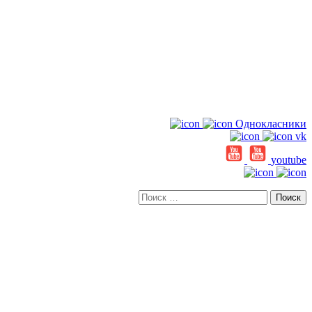
Однокласники
vk
youtube
Искать: