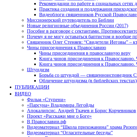
Рекомендации по работе в социальных сетях
Практика создания и поддержания приходског
Видеоблоги священников Русской Православн
Миссионерский путеводитель по Библии
Новые религиозные объединения России (2017)
Пособие в разговоре с сектантами. Противосектант
Почему я не могу оставаться баптистом и вообще п
Священник Олег Стеняев: “Свидетели Иеговы” – к
Чины присоединения к Православию
Чины присоединения в православную веру
Книга чинов присоединения к Православию. 
Книга чинов присоединения к Православию. 
Штундизм
Борьба со штундой — священноисповедник С
Обличение штундизма (в библейских текстах
ПУБЛИКАЦИИ
ВИДЕО
Фильм «Ступени»
«Парсуна» Владимира Легойды
Апокалипсис. Андрей Ткачев и Борис Корчевников
Проект «Расскажи мне о Боге»
В Православии.рф
Видеоматериал “Школа прихожанина” храма Ризоп
Видеоматериал “Огласительные беседы”