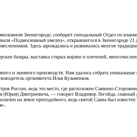
одмосковном Звенигороде, сообщает синодальный Отдел по вза
иваля «Подмосковный умелец», открывшегося в Звенигороде 21 
месленников. Здесь зарождались и развивались многие традиции
ские базары, выставка старых корзин и плетений, многочислен
яного и льняного производств. Нам удалось собрать уникальные
ководитель оргкомитета Илья Кузьменков.
тров России, ведь это место, где расположен Саввино-Стороже
ия (Юрия) Дмитриевича, — говорит Владимир Легойда, главный
мволичен на земле преподобного, ведь святой Савва был известе
я».