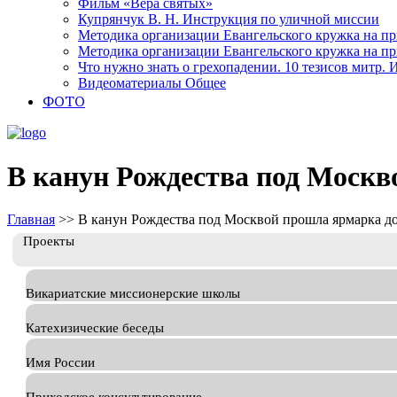
Фильм «Вера святых»
Купрянчук В. Н. Инструкция по уличной миссии
Методика организации Евангельского кружка на при
Методика организации Евангельского кружка на при
Что нужно знать о грехопадении. 10 тезисов митр.
Видеоматериалы Общее
ФОТО
В канун Рождества под Москв
Главная
>>
В канун Рождества под Москвой прошла ярмарка д
Проекты
Викариатские миссионерские школы
Катехизические беседы
Имя России