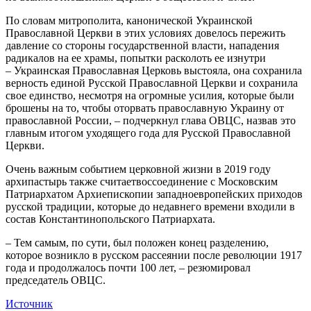
По словам митрополита, канонической Украинской
Православной Церкви в этих условиях довелось пережить
давление со стороны государственной власти, нападения
радикалов на ее храмы, попытки расколоть ее изнутри
– Украинская Православная Церковь выстояла, она сохранила
верность единой Русской Православной Церкви и сохранила
свое единство, несмотря на огромные усилия, которые были
брошены на то, чтобы оторвать православную Украину от
православной России, – подчеркнул глава ОВЦС, назвав это
главным итогом уходящего года для Русской Православной
Церкви.
Очень важным событием церковной жизни в 2019 году
архипастырь также считаетвоссоединение с Московским
Патриархатом Архиепископии западноевропейских приходов
русской традиции, которые до недавнего времени входили в
состав Константинопольского Патриархата.
– Тем самым, по сути, был положен конец разделению,
которое возникло в русском рассеянии после революции 1917
года и продолжалось почти 100 лет, – резюмировал
председатель ОВЦС.
Источник