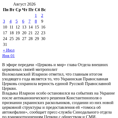
Август 2026
Пн
Вт
Ср
Чт
Пт
Сб
Вс
1
2
3
4
5
6
7
8
9
10
11
12
13
14
15
16
17
18
19
20
21
22
23
24
25
26
27
28
29
30
31
« Июл
Янв
01
В эфире передачи «Церковь и мир» глава Отдела внешних
церковных связей митрополит
Волоколамский Иларион отметил, что главным итогом
уходящего года является то, что Украинская Православная
Церковь сохранила верность единой Русской Православной
Церкви.
Владыка Иларион особо остановился на событиях на Украине
после антиканонического решения Константинополя о
признании украинских раскольников, создании из них новой
церковной структуры и предоставления ей «томоса об
автокефалии», сообщает пресс-служба Синодального отдела
по взаимоотношениям Церкви с обществом и СМИ.