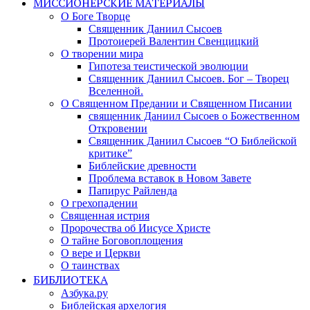
МИССИОНЕРСКИЕ МАТЕРИАЛЫ
О Боге Творце
Священник Даниил Сысоев
Протоиерей Валентин Свенцицкий
О творении мира
Гипотеза теистической эволюции
Священник Даниил Сысоев. Бог – Творец
Вселенной.
О Священном Предании и Священном Писании
священник Даниил Сысоев о Божественном
Откровении
Священник Даниил Сысоев “О Библейской
критике”
Библейские древности
Проблема вставок в Новом Завете
Папирус Райленда
О грехопадении
Священная истрия
Пророчества об Иисусе Христе
О тайне Боговоплощения
О вере и Церкви
О таинствах
БИБЛИОТЕКА
Азбука.ру
Библейская архелогия