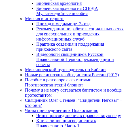
Библейская археология
Библейская археология СПбДА
Мультимедийные пособия
Миссия в интернете
Приход в медиамире, 2- изд
Рекомендации по работе в социальных сетях
для епархиальных и приходских
информационных служб
Практика создания и поддержания
приходского сайта
Видеоблоги священников Русской
Православной Церкви: рекомендации и
советы
Миссионерский путеводитель по Библии
Новые религиозные объединения России (2017)
Пособие в разговоре с сектантами.
Противосектантский блокнот
Почему я не могу оставаться баптистом и вообще
протестантом
Священник Олег Стеняев: “Свидетели Иеговы” –
кто они?
Чины присоединения к Православию
Чины присоединения в православную веру
Книга чинов присоединения к
Православию. Часть 1