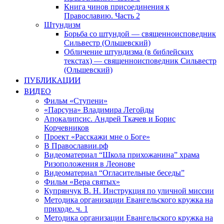
Книга чинов присоединения к
Православию. Часть 2
Штундизм
Борьба со штундой — священноисповедник
Сильвестр (Ольшевский)
Обличение штундизма (в библейских
текстах) — священноисповедник Сильвестр
(Ольшевский)
ПУБЛИКАЦИИ
ВИДЕО
Фильм «Ступени»
«Парсуна» Владимира Легойды
Апокалипсис. Андрей Ткачев и Борис
Корчевников
Проект «Расскажи мне о Боге»
В Православии.рф
Видеоматериал “Школа прихожанина” храма
Ризоположения в Леонове
Видеоматериал “Огласительные беседы”
Фильм «Вера святых»
Купрянчук В. Н. Инструкция по уличной миссии
Методика организации Евангельского кружка на
приходе. ч. 1
Методика организации Евангельского кружка на