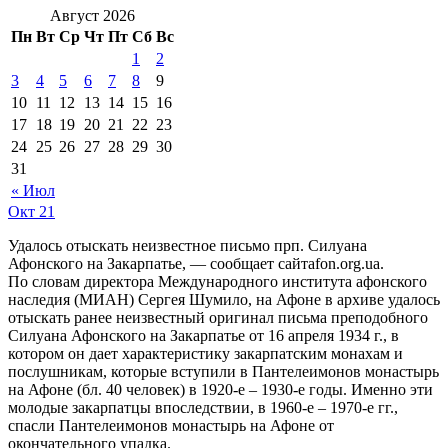
Август 2026
Пн
Вт
Ср
Чт
Пт
Сб
Вс
1
2
3
4
5
6
7
8
9
10
11
12
13
14
15
16
17
18
19
20
21
22
23
24
25
26
27
28
29
30
31
« Июл
Окт
21
Удалось отыскать неизвестное письмо прп. Силуана
Афонского на Закарпатье, — сообщает сайтafon.org.ua.
По словам директора Международного института афонского
наследия (МИАН) Сергея Шумило, на Афоне в архиве удалось
отыскать ранее неизвестный оригинал письма преподобного
Силуана Афонского на Закарпатье от 16 апреля 1934 г., в
котором он дает характеристику закарпатским монахам и
послушникам, которые вступили в Пантелеимонов монастырь
на Афоне (бл. 40 человек) в 1920-е – 1930-е годы. Именно эти
молодые закарпатцы впоследствии, в 1960-е – 1970-е гг.,
спасли Пантелеимонов монастырь на Афоне от
окончательного упадка.