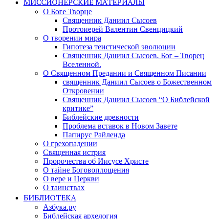
МИССИОНЕРСКИЕ МАТЕРИАЛЫ
О Боге Творце
Священник Даниил Сысоев
Протоиерей Валентин Свенцицкий
О творении мира
Гипотеза теистической эволюции
Священник Даниил Сысоев. Бог – Творец
Вселенной.
О Священном Предании и Священном Писании
священник Даниил Сысоев о Божественном
Откровении
Священник Даниил Сысоев “О Библейской
критике”
Библейские древности
Проблема вставок в Новом Завете
Папирус Райленда
О грехопадении
Священная истрия
Пророчества об Иисусе Христе
О тайне Боговоплощения
О вере и Церкви
О таинствах
БИБЛИОТЕКА
Азбука.ру
Библейская архелогия