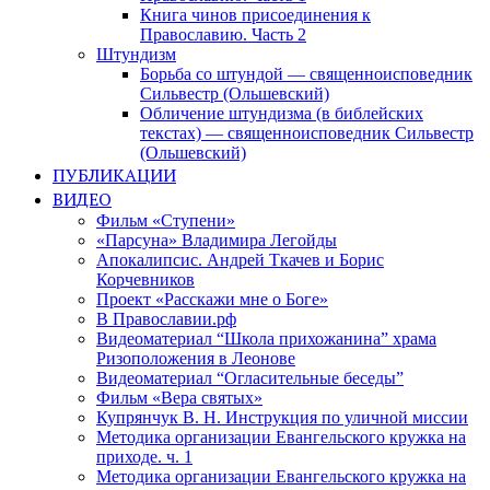
Книга чинов присоединения к
Православию. Часть 2
Штундизм
Борьба со штундой — священноисповедник
Сильвестр (Ольшевский)
Обличение штундизма (в библейских
текстах) — священноисповедник Сильвестр
(Ольшевский)
ПУБЛИКАЦИИ
ВИДЕО
Фильм «Ступени»
«Парсуна» Владимира Легойды
Апокалипсис. Андрей Ткачев и Борис
Корчевников
Проект «Расскажи мне о Боге»
В Православии.рф
Видеоматериал “Школа прихожанина” храма
Ризоположения в Леонове
Видеоматериал “Огласительные беседы”
Фильм «Вера святых»
Купрянчук В. Н. Инструкция по уличной миссии
Методика организации Евангельского кружка на
приходе. ч. 1
Методика организации Евангельского кружка на