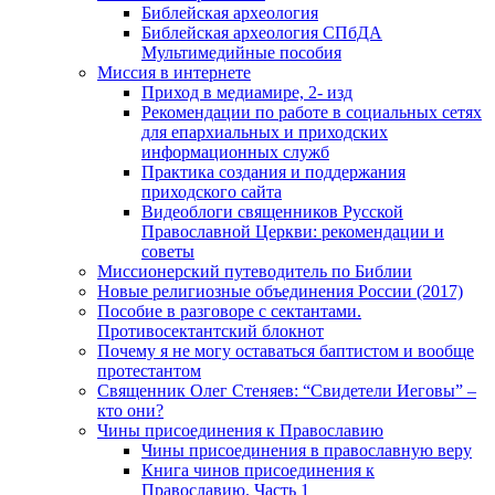
Библейская археология
Библейская археология СПбДА
Мультимедийные пособия
Миссия в интернете
Приход в медиамире, 2- изд
Рекомендации по работе в социальных сетях
для епархиальных и приходских
информационных служб
Практика создания и поддержания
приходского сайта
Видеоблоги священников Русской
Православной Церкви: рекомендации и
советы
Миссионерский путеводитель по Библии
Новые религиозные объединения России (2017)
Пособие в разговоре с сектантами.
Противосектантский блокнот
Почему я не могу оставаться баптистом и вообще
протестантом
Священник Олег Стеняев: “Свидетели Иеговы” –
кто они?
Чины присоединения к Православию
Чины присоединения в православную веру
Книга чинов присоединения к
Православию. Часть 1