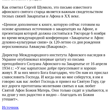
Как отметил Сергей Шумило, это письмо известного
афонского святого старца является важным свидетельством
тесных связей Закарпатья и Афона в ХХ веке.
«Ценное дополнение к книге, которую сейчас готовим на
основе архивных источников о закарпатцях на Афоне, и
презентация которой должна состояться в Ужгороде 6 ноября
во время международной конференции «Закарпатье и Афон:
духовно-культурные связи» (к 120-летию со дня рождения
иеросхимонаха Аввакума (Вакарова)».
Директор Международного института Афонского наследия в
Украине опубликовал впервые цитату из письма
преподобного Силуана Афонского на Закарпатье от 16 апреля
1934 г.: «У нас карпатские добре преуспевают и хорошо
живут. Я за них много Бога благодарю, что Он нам их прислал
славословить Господа. И когда они ко мне соберутся, я им и
говорю: как вас любит Господь и привел на Святую Гору, где
все дороги протоптаны молитвами святых и как любит
Святой Афон Божия Матерь. Они только сидят и улыбаются, и
на душе у них радостно и видно – благодать их Божия
утешает».
Источник