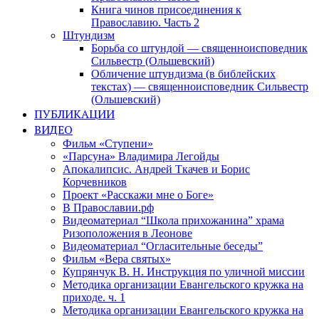
Книга чинов присоединения к
Православию. Часть 2
Штундизм
Борьба со штундой — священноисповедник
Сильвестр (Ольшевский)
Обличение штундизма (в библейских
текстах) — священноисповедник Сильвестр
(Ольшевский)
ПУБЛИКАЦИИ
ВИДЕО
Фильм «Ступени»
«Парсуна» Владимира Легойды
Апокалипсис. Андрей Ткачев и Борис
Корчевников
Проект «Расскажи мне о Боге»
В Православии.рф
Видеоматериал “Школа прихожанина” храма
Ризоположения в Леонове
Видеоматериал “Огласительные беседы”
Фильм «Вера святых»
Купрянчук В. Н. Инструкция по уличной миссии
Методика организации Евангельского кружка на
приходе. ч. 1
Методика организации Евангельского кружка на