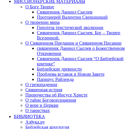
МИССИОНЕРСКИЕ МАТЕРИАЛЫ
О Боге Творце
Священник Даниил Сысоев
Протоиерей Валентин Свенцицкий
О творении мира
Гипотеза теистической эволюции
Священник Даниил Сысоев. Бог – Творец
Вселенной.
О Священном Предании и Священном Писании
священник Даниил Сысоев о Божественном
Откровении
Священник Даниил Сысоев “О Библейской
критике”
Библейские древности
Проблема вставок в Новом Завете
Папирус Райленда
О грехопадении
Священная истрия
Пророчества об Иисусе Христе
О тайне Боговоплощения
О вере и Церкви
О таинствах
БИБЛИОТЕКА
Азбука.ру
Библейская архелогия