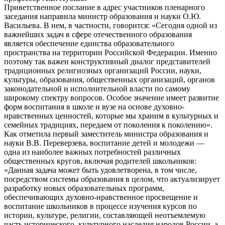
Приветственное послание в адрес участников пленарного
заседания направила министр образования и науки О.Ю.
Васильева. В нем, в частности, говорится: «Сегодня одной из
важнейших задач в сфере отечественного образования
является обеспечение единства образовательного
пространства на территории Российской Федерации. Именно
поэтому так важен конструктивный диалог представителей
традиционных религиозных организаций России, науки,
культуры, образования, общественных организаций, органов
законодательной и исполнительной власти по самому
широкому спектру вопросов. Особое значение имеет развитие
форм воспитания в школе и вузе на основе духовно-
нравственных ценностей, которые мы храним в культурных и
семейных традициях, передаем от поколения к поколению».
Как отметила первый заместитель министра образования и
науки В.В. Переверзева, воспитание детей и молодежи —
одна из наиболее важных потребностей различных
общественных кругов, включая родителей школьников:
«Данная задача может быть удовлетворена, в том числе,
посредством системы образования в целом, что актуализирует
разработку новых образовательных программ,
обеспечивающих духовно-нравственное просвещение и
воспитание школьников в процессе изучения курсов по
истории, культуре, религии, составляющей неотъемлемую
часть исторического, культурного наследия народов России, а