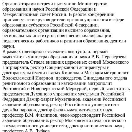
Организаторами встречи выступили Министерство
образования и науки Российской Федерации и
Межрелигиозный совет России. В работе конференции
приняли участие руководители органов управления в сфере
образования субъектов Российской Федерации,
образовательных организаций высшего образования,
региональных институтов повышения квалификации
педагогических работников и развития образования, деятели
науки.
В рамках пленарного заседания выступили: первый
заместитель министра образования и науки В.В. Переверзева,
председатель Отдела внешних церковных связей Московского
Патриархата, ректор Общецерковной аспирантуры и
докторантуры имени святых Кирилла и Мефодия митрополит
Волоколамский Иларион, председатель Синодального отдела
религиозного образования и катехизации митрополит
Ростовский и Новочеркасский Меркурий, первый заместитель
председателя Духовного управления мусульман Российской
Федерации Дамир-хазрат Мухетдинов, академик Российской
академии образования, ректор Российского университета
дружбы народов, доктор физико-математических наук,
профессор В.М. Филиппов, член-корреспондент Российской
академии образования, ректор Московского педагогического
государственного университета, доктор исторических наук,
профессор А.В. Лубков.