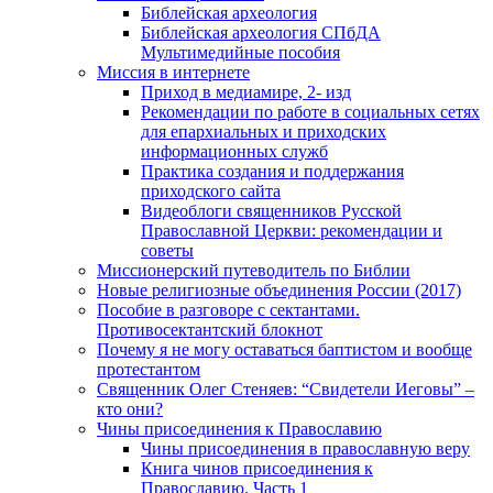
Библейская археология
Библейская археология СПбДА
Мультимедийные пособия
Миссия в интернете
Приход в медиамире, 2- изд
Рекомендации по работе в социальных сетях
для епархиальных и приходских
информационных служб
Практика создания и поддержания
приходского сайта
Видеоблоги священников Русской
Православной Церкви: рекомендации и
советы
Миссионерский путеводитель по Библии
Новые религиозные объединения России (2017)
Пособие в разговоре с сектантами.
Противосектантский блокнот
Почему я не могу оставаться баптистом и вообще
протестантом
Священник Олег Стеняев: “Свидетели Иеговы” –
кто они?
Чины присоединения к Православию
Чины присоединения в православную веру
Книга чинов присоединения к
Православию. Часть 1