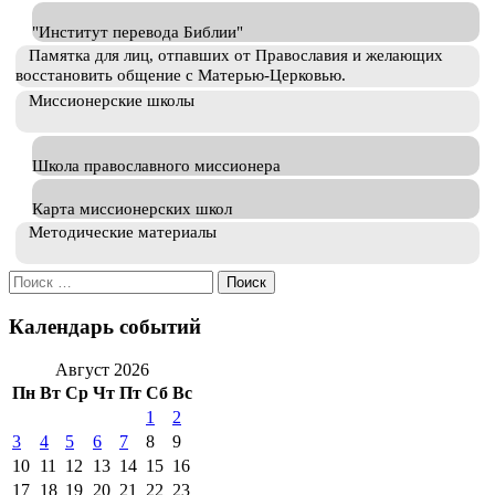
"Институт перевода Библии"
Памятка для лиц, отпавших от Православия и желающих
восстановить общение с Матерью-Церковью.
Миссионерские школы
Школа православного миссионера
Карта миссионерских школ
Методические материалы
Искать:
Календарь событий
Август 2026
Пн
Вт
Ср
Чт
Пт
Сб
Вс
1
2
3
4
5
6
7
8
9
10
11
12
13
14
15
16
17
18
19
20
21
22
23