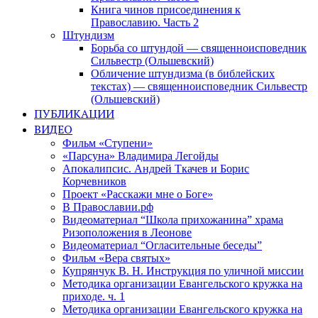
Книга чинов присоединения к
Православию. Часть 2
Штундизм
Борьба со штундой — священноисповедник
Сильвестр (Ольшевский)
Обличение штундизма (в библейских
текстах) — священноисповедник Сильвестр
(Ольшевский)
ПУБЛИКАЦИИ
ВИДЕО
Фильм «Ступени»
«Парсуна» Владимира Легойды
Апокалипсис. Андрей Ткачев и Борис
Корчевников
Проект «Расскажи мне о Боге»
В Православии.рф
Видеоматериал “Школа прихожанина” храма
Ризоположения в Леонове
Видеоматериал “Огласительные беседы”
Фильм «Вера святых»
Купрянчук В. Н. Инструкция по уличной миссии
Методика организации Евангельского кружка на
приходе. ч. 1
Методика организации Евангельского кружка на