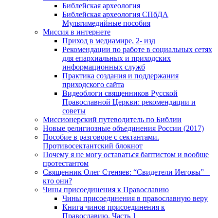
Библейская археология
Библейская археология СПбДА
Мультимедийные пособия
Миссия в интернете
Приход в медиамире, 2- изд
Рекомендации по работе в социальных сетях
для епархиальных и приходских
информационных служб
Практика создания и поддержания
приходского сайта
Видеоблоги священников Русской
Православной Церкви: рекомендации и
советы
Миссионерский путеводитель по Библии
Новые религиозные объединения России (2017)
Пособие в разговоре с сектантами.
Противосектантский блокнот
Почему я не могу оставаться баптистом и вообще
протестантом
Священник Олег Стеняев: “Свидетели Иеговы” –
кто они?
Чины присоединения к Православию
Чины присоединения в православную веру
Книга чинов присоединения к
Православию. Часть 1