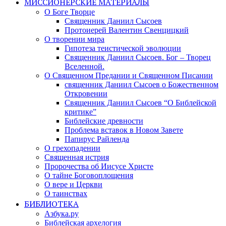
МИССИОНЕРСКИЕ МАТЕРИАЛЫ
О Боге Творце
Священник Даниил Сысоев
Протоиерей Валентин Свенцицкий
О творении мира
Гипотеза теистической эволюции
Священник Даниил Сысоев. Бог – Творец
Вселенной.
О Священном Предании и Священном Писании
священник Даниил Сысоев о Божественном
Откровении
Священник Даниил Сысоев “О Библейской
критике”
Библейские древности
Проблема вставок в Новом Завете
Папирус Райленда
О грехопадении
Священная истрия
Пророчества об Иисусе Христе
О тайне Боговоплощения
О вере и Церкви
О таинствах
БИБЛИОТЕКА
Азбука.ру
Библейская архелогия