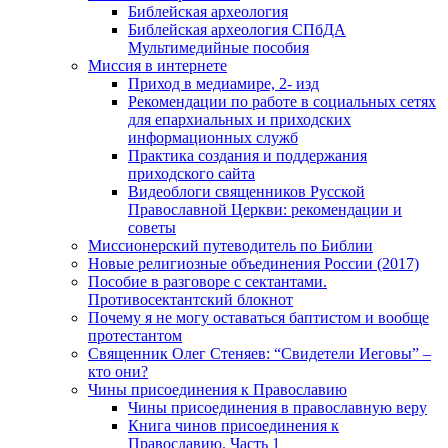
Библейская археология
Библейская археология СПбДА
Мультимедийные пособия
Миссия в интернете
Приход в медиамире, 2- изд
Рекомендации по работе в социальных сетях
для епархиальных и приходских
информационных служб
Практика создания и поддержания
приходского сайта
Видеоблоги священников Русской
Православной Церкви: рекомендации и
советы
Миссионерский путеводитель по Библии
Новые религиозные объединения России (2017)
Пособие в разговоре с сектантами.
Противосектантский блокнот
Почему я не могу оставаться баптистом и вообще
протестантом
Священник Олег Стеняев: “Свидетели Иеговы” –
кто они?
Чины присоединения к Православию
Чины присоединения в православную веру
Книга чинов присоединения к
Православию. Часть 1