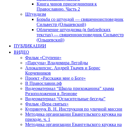
Книга чинов присоединения к
Православию. Часть 2
Штундизм
Борьба со штундой — священноисповедник
Сильвестр (Ольшевский)
Обличение штундизма (в библейских
текстах) — священноисповедник Сильвестр
(Ольшевский)
ПУБЛИКАЦИИ
ВИДЕО
Фильм «Ступени»
«Парсуна» Владимира Легойды
Апокалипсис. Андрей Ткачев и Борис
Корчевников
Проект «Расскажи мне о Боге»
В Православии.рф
Видеоматериал “Школа прихожанина” храма
Ризоположения в Леонове
Видеоматериал “Огласительные беседы”
Фильм «Вера святых»
Купрянчук В. Н. Инструкция по уличной миссии
Методика организации Евангельского кружка на
приходе. ч. 1
Методика организации Евангельского кружка на