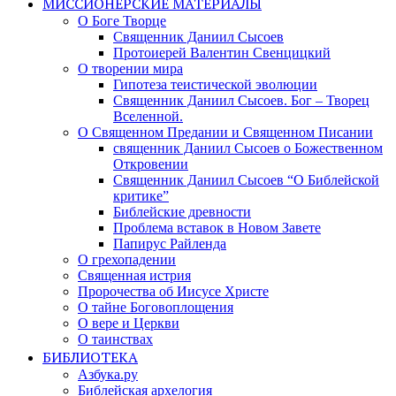
МИССИОНЕРСКИЕ МАТЕРИАЛЫ
О Боге Творце
Священник Даниил Сысоев
Протоиерей Валентин Свенцицкий
О творении мира
Гипотеза теистической эволюции
Священник Даниил Сысоев. Бог – Творец
Вселенной.
О Священном Предании и Священном Писании
священник Даниил Сысоев о Божественном
Откровении
Священник Даниил Сысоев “О Библейской
критике”
Библейские древности
Проблема вставок в Новом Завете
Папирус Райленда
О грехопадении
Священная истрия
Пророчества об Иисусе Христе
О тайне Боговоплощения
О вере и Церкви
О таинствах
БИБЛИОТЕКА
Азбука.ру
Библейская архелогия