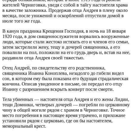
жителей Черниговки, уведя с собой в тайгу настоятеля храма
в качестве заложника. Продержав отца Андрея в плену около
месяца, после унижений и оскорблений отпустили домой в
июле того же года.
В канун праздника Крещения Господня, в ночь на 18 января
1920 года, в дом священнослужителя ворвались вооруженные
люди, которые стали жестоко истязать его и членов его семьи,
затем застрелили жену, тещу и дочерей священника, а его
повалили на пол, положили на его грудь дверь и, встав на нее,
раздавили отца Андрея своей тяжестью.
Отец Андрей, по свидетельству его родственника,
священника Иоанна Коноплева, незадолго до гибели видел
сон, в котором ему была показана его будущая страдальческая
кончина. Описав увиденное в письме, он передал его отцу
Иоанну с разрешением вскрыть конверт после смерти.
Тела убиенных — настоятеля отца Андрея и его жены Лидии,
тещи Домники, четверых дочерей — погребли по церковному
чину в общей могиле рядом с храмом в Черниговке. Точное
место погребения в настоящее время утрачено, и прихожане
установили рядом с церковью, где он бы настоятелем,
мемориальный крест.