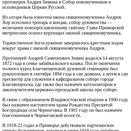
протоиерея Андрея Зимина в Собор новомучеников и
исповедников Церкви Русской.
Из алтаря была изнесена икона священномученика Андрея.
Хор исполнил тропарь и кондак, собор духовенства —
величание новопрославленному святому. Глава Приморской
митрополии осенил верующих иконой священномученика.
Торжественное богослужение завершилось крестным ходом
вокруг храма с иконой священномученика Андрея.
Протоиерей Андрей Симеонович Зимин родился 14 августа
1872 года в семье забайкальского казака. После окончания
полного курса Благовещенской духовной семинарии был
рукоположен в сентябре 1894 года в сан диакона, а затем в сан
пресвитер для служения в кафедральном соборе города
Благовещенска, где также был назначен катехизатором и
законоучителем церковно-приходской школы при соборе.
В связи с образованием Владивостокской епархии в 1900 году
был назначен настоятелем храма Рождества Пресвятой
Богородицы села Черниговка. В 1901 году он был назначен
благочинным в Черниговской волости.
В 1918-22 годах в Приморье действовали партизанские
отряды большевиков, которые в июне 1919 года ограбили