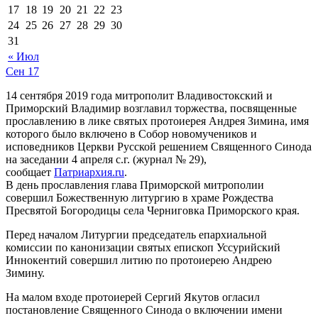
17
18
19
20
21
22
23
24
25
26
27
28
29
30
31
« Июл
Сен
17
14 сентября 2019 года митрополит Владивостокский и
Приморский Владимир возглавил торжества, посвященные
прославлению в лике святых протоиерея Андрея Зимина, имя
которого было включено в Собор новомучеников и
исповедников Церкви Русской решением Священного Синода
на заседании 4 апреля с.г. (журнал № 29),
сообщает
Патриархия.ru
.
В день прославления глава Приморской митрополии
совершил Божественную литургию в храме Рождества
Пресвятой Богородицы села Черниговка Приморского края.
Перед началом Литургии председатель епархиальной
комиссии по канонизации святых епископ Уссурийский
Иннокентий совершил литию по протоиерею Андрею
Зимину.
На малом входе протоиерей Сергий Якутов огласил
постановление Священного Синода о включении имени