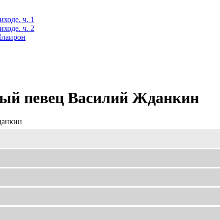
ходе. ч. 1
ходе. ч. 2
 Илаирон
ный певец Василий Жданкин
данкин