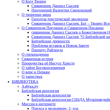
О Боге Творце
Священник Даниил Сысоев
Протоиерей Валентин Свенцицкий
О творении мира
Гипотеза теистической эволюции
Священник Даниил Сысоев. Бог – Творец Все
О Священном Предании и Священном Писании
священник Даниил Сысоев о Божественном 
Священник Даниил Сысоев “О Библейской кр
Библейские древности
Проблема вставок в Новом Завете
Папирус Райленда
О грехопадении
Священная истрия
Пророчества об Иисусе Христе
О тайне Боговоплощения
О вере и Церкви
О таинствах
БИБЛИОТЕКА
Азбука.ру
Библейская архелогия
Библейская археология
Библейская археология СПбДА Мультимедий
Миссия в интернете
Приход в медиамире, 2- изд