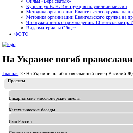
Фильм «Вера святых»
Купрянчук В. Н. Инструкция по уличной миссии
Методика организации Евангельского кружка на при
Методика организации Евангельского кружка на при
Что нужно знать о грехопадении. 10 тезисов митр.
Видеоматериалы Общее
ФОТО
На Украине погиб православ
Главная
>>
На Украине погиб православный певец Василий Ж
Проекты
Викариатские миссионерские школы
Катехизические беседы
Имя России