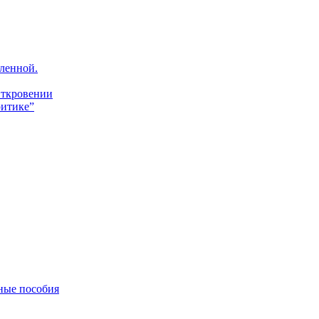
ленной.
Откровении
итике”
ные пособия