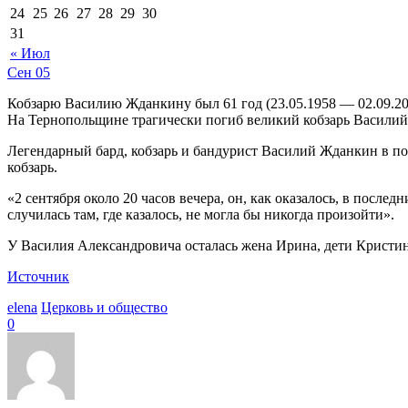
24
25
26
27
28
29
30
31
« Июл
Сен
05
Кобзарю Василию Жданкину был 61 год (23.05.1958 — 02.09.20
На Тернопольщине трагически погиб великий кобзарь Васили
Легендарный бард, кобзарь и бандурист Василий Жданкин в по
кобзарь.
«2 сентября около 20 часов вечера, он, как оказалось, в после
случилась там, где казалось, не могла бы никогда произойти».
У Василия Александровича осталась жена Ирина, дети Кристин
Источник
elena
Церковь и общество
0