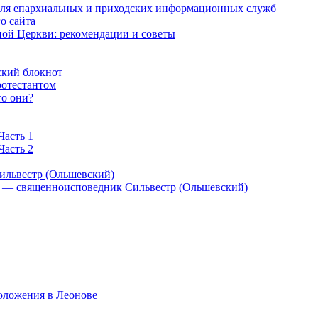
 для епархиальных и приходских информационных служб
о сайта
ой Церкви: рекомендации и советы
ский блокнот
ротестантом
то они?
Часть 1
Часть 2
ильвестр (Ольшевский)
) — священноисповедник Сильвестр (Ольшевский)
оложения в Леонове