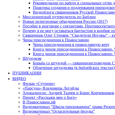
Рекомендации по работе в социальных сетях
Практика создания и поддержания приходског
Видеоблоги священников Русской Православн
Миссионерский путеводитель по Библии
Новые религиозные объединения России (2017)
Пособие в разговоре с сектантами. Противосектант
Почему я не могу оставаться баптистом и вообще п
Священник Олег Стеняев: “Свидетели Иеговы” – к
Чины присоединения к Православию
Чины присоединения в православную веру
Книга чинов присоединения к Православию. 
Книга чинов присоединения к Православию. 
Штундизм
Борьба со штундой — священноисповедник С
Обличение штундизма (в библейских текстах
ПУБЛИКАЦИИ
ВИДЕО
Фильм «Ступени»
«Парсуна» Владимира Легойды
Апокалипсис. Андрей Ткачев и Борис Корчевников
Проект «Расскажи мне о Боге»
В Православии.рф
Видеоматериал “Школа прихожанина” храма Ризоп
Видеоматериал “Огласительные беседы”