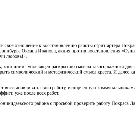
ь свое отношение к восстановлению работы стрит-артера Покра
еринбурге Оксана Иванова, акция против восстановления «Супр
опчи любовь!».
k, хэппининг «посвящен раскрытию смысла такого важного для п
ыть символический и метафизический смысл креста. И далее ка
нет восстанавливать свою работу, испорченную коммунальщикам
аффити уже после всех работ.
оникидзевского района с просьбой проверить работу Покраса Ла