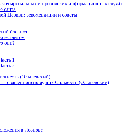
 для епархиальных и приходских информационных служб
о сайта
ой Церкви: рекомендации и советы
ский блокнот
ротестантом
то они?
Часть 1
Часть 2
ильвестр (Ольшевский)
) — священноисповедник Сильвестр (Ольшевский)
оложения в Леонове