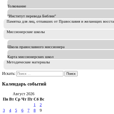
Толкование
"Институт перевода Библии"
Памятка для лиц, отпавших от Православия и желающих восст
Миссионерские школы
Школа православного миссионера
Карта миссионерских школ
Методические материалы
Искать:
Календарь событий
Август 2026
Пн
Вт
Ср
Чт
Пт
Сб
Вс
1
2
3
4
5
6
7
8
9