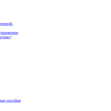
ленной.
Откровении
итике”
ные пособия