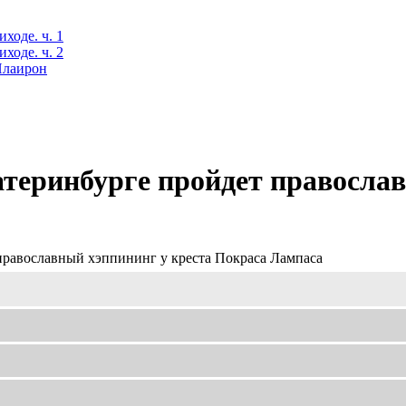
ходе. ч. 1
ходе. ч. 2
 Илаирон
атеринбурге пройдет правосла
православный хэппининг у креста Покраса Лампаса