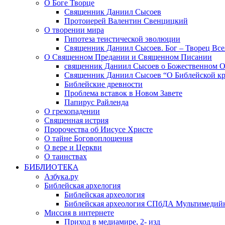
О Боге Творце
Священник Даниил Сысоев
Протоиерей Валентин Свенцицкий
О творении мира
Гипотеза теистической эволюции
Священник Даниил Сысоев. Бог – Творец Все
О Священном Предании и Священном Писании
священник Даниил Сысоев о Божественном 
Священник Даниил Сысоев “О Библейской кр
Библейские древности
Проблема вставок в Новом Завете
Папирус Райленда
О грехопадении
Священная истрия
Пророчества об Иисусе Христе
О тайне Боговоплощения
О вере и Церкви
О таинствах
БИБЛИОТЕКА
Азбука.ру
Библейская архелогия
Библейская археология
Библейская археология СПбДА Мультимедий
Миссия в интернете
Приход в медиамире, 2- изд