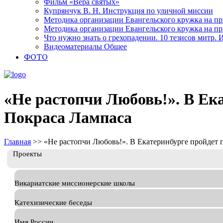
Фильм «Вера святых»
Купрянчук В. Н. Инструкция по уличной миссии
Методика организации Евангельского кружка на при
Методика организации Евангельского кружка на при
Что нужно знать о грехопадении. 10 тезисов митр.
Видеоматериалы Общее
ФОТО
«Не растопчи Любовь!». В Ек
Покраса Лампаса
Главная
>>
«Не растопчи Любовь!». В Екатеринбурге пройдет 
Проекты
Викариатские миссионерские школы
Катехизические беседы
Имя России