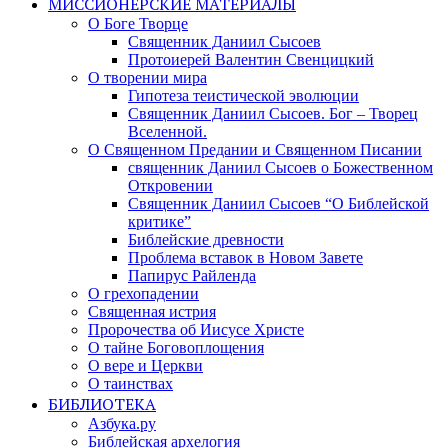
МИССИОНЕРСКИЕ МАТЕРИАЛЫ
О Боге Творце
Священник Даниил Сысоев
Протоиерей Валентин Свенцицкий
О творении мира
Гипотеза теистической эволюции
Священник Даниил Сысоев. Бог – Творец
Вселенной.
О Священном Предании и Священном Писании
священник Даниил Сысоев о Божественном
Откровении
Священник Даниил Сысоев “О Библейской
критике”
Библейские древности
Проблема вставок в Новом Завете
Папирус Райленда
О грехопадении
Священная истрия
Пророчества об Иисусе Христе
О тайне Боговоплощения
О вере и Церкви
О таинствах
БИБЛИОТЕКА
Азбука.ру
Библейская архелогия