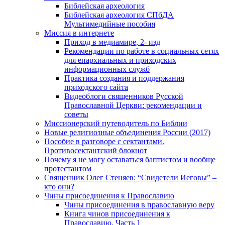
Библейская археология
Библейская археология СПбДА
Мультимедийные пособия
Миссия в интернете
Приход в медиамире, 2- изд
Рекомендации по работе в социальных сетях
для епархиальных и приходских
информационных служб
Практика создания и поддержания
приходского сайта
Видеоблоги священников Русской
Православной Церкви: рекомендации и
советы
Миссионерский путеводитель по Библии
Новые религиозные объединения России (2017)
Пособие в разговоре с сектантами.
Противосектантский блокнот
Почему я не могу оставаться баптистом и вообще
протестантом
Священник Олег Стеняев: “Свидетели Иеговы” –
кто они?
Чины присоединения к Православию
Чины присоединения в православную веру
Книга чинов присоединения к
Православию. Часть 1