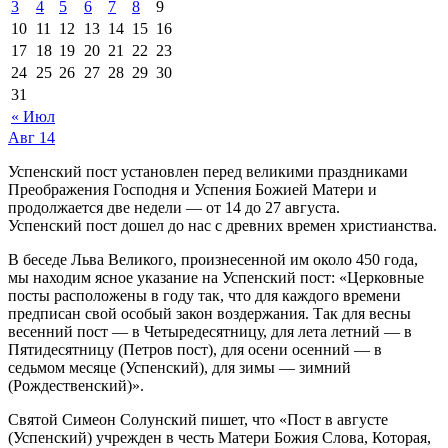
3
4
5
6
7
8
9
10
11
12
13
14
15
16
17
18
19
20
21
22
23
24
25
26
27
28
29
30
31
« Июл
Авг
14
Успенский пост установлен перед великими праздниками
Преображения Господня и Успения Божией Матери и
продолжается две недели — от 14 до 27 августа.
Успенский пост дошел до нас с древних времен христианства.
В беседе Льва Великого, произнесенной им около 450 года,
мы находим ясное указание на Успенский пост: «Церковные
посты расположены в году так, что для каждого времени
предписан свой особый закон воздержания. Так для весны
весенний пост — в Четыредесятницу, для лета летний — в
Пятидесятницу (Петров пост), для осени осенний — в
седьмом месяце (Успенский), для зимы — зимний
(Рождественский)».
Святой Симеон Солунский пишет, что «Пост в августе
(Успенский) учрежден в честь Матери Божия Слова, Которая,