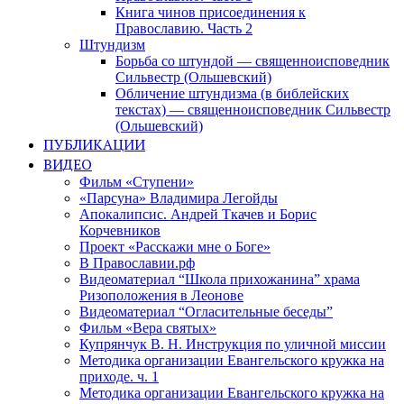
Книга чинов присоединения к
Православию. Часть 2
Штундизм
Борьба со штундой — священноисповедник
Сильвестр (Ольшевский)
Обличение штундизма (в библейских
текстах) — священноисповедник Сильвестр
(Ольшевский)
ПУБЛИКАЦИИ
ВИДЕО
Фильм «Ступени»
«Парсуна» Владимира Легойды
Апокалипсис. Андрей Ткачев и Борис
Корчевников
Проект «Расскажи мне о Боге»
В Православии.рф
Видеоматериал “Школа прихожанина” храма
Ризоположения в Леонове
Видеоматериал “Огласительные беседы”
Фильм «Вера святых»
Купрянчук В. Н. Инструкция по уличной миссии
Методика организации Евангельского кружка на
приходе. ч. 1
Методика организации Евангельского кружка на