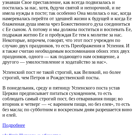
узнавши Свое преставление, как всегда подвизалась и
постилась за нас, хотя, будучи святой и непорочной, и не
имела нужды в посте; так особенно Она молилась о нас, когда
намеревалась перейти от здешней жизни к будущей и когда Ее
блаженная душа имела чрез Божественного духа соединиться
с Ее сыном. А потому и мы должны поститься и воспевать Ее,
подражая житию Ее и пробуждая Ее тем к молитве за нас.
Некоторые, впрочем, говорят, что этот пост учрежден по
случаю двух праздников, то есть Преображения и Успения. И
я также считаю необходимым воспоминания обоих этих двух
праздников, одного — как подающего нам освящение, а
другого — умилостивление и ходатайство за нас».
Успенский пост не такой строгий, как Великий, но более
строгий, чем Петров и Рождественский посты.
В понедельник, среду и пятницу Успенского поста устав
Церкви предписывает питаться сухоядением, то есть
соблюдать самый строгий пост, без отваривания пищи; во
вторник и четверг — «с варением пищи, но без елея», то есть
без масла; по субботним и воскресным дням разрешается вино
и елей.
Подробнее