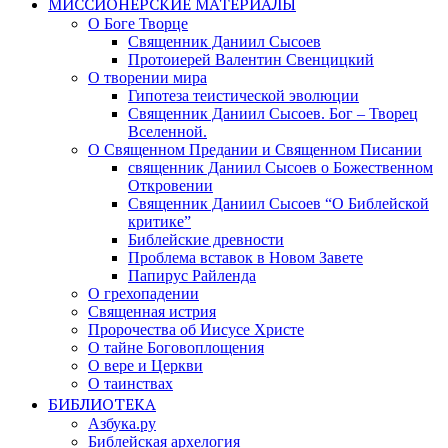
МИССИОНЕРСКИЕ МАТЕРИАЛЫ
О Боге Творце
Священник Даниил Сысоев
Протоиерей Валентин Свенцицкий
О творении мира
Гипотеза теистической эволюции
Священник Даниил Сысоев. Бог – Творец
Вселенной.
О Священном Предании и Священном Писании
священник Даниил Сысоев о Божественном
Откровении
Священник Даниил Сысоев “О Библейской
критике”
Библейские древности
Проблема вставок в Новом Завете
Папирус Райленда
О грехопадении
Священная истрия
Пророчества об Иисусе Христе
О тайне Боговоплощения
О вере и Церкви
О таинствах
БИБЛИОТЕКА
Азбука.ру
Библейская архелогия