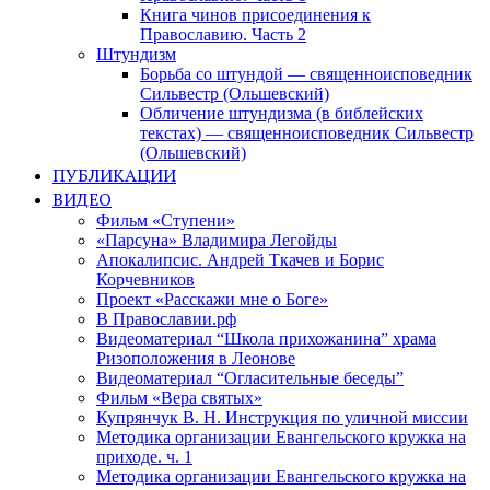
Книга чинов присоединения к
Православию. Часть 2
Штундизм
Борьба со штундой — священноисповедник
Сильвестр (Ольшевский)
Обличение штундизма (в библейских
текстах) — священноисповедник Сильвестр
(Ольшевский)
ПУБЛИКАЦИИ
ВИДЕО
Фильм «Ступени»
«Парсуна» Владимира Легойды
Апокалипсис. Андрей Ткачев и Борис
Корчевников
Проект «Расскажи мне о Боге»
В Православии.рф
Видеоматериал “Школа прихожанина” храма
Ризоположения в Леонове
Видеоматериал “Огласительные беседы”
Фильм «Вера святых»
Купрянчук В. Н. Инструкция по уличной миссии
Методика организации Евангельского кружка на
приходе. ч. 1
Методика организации Евангельского кружка на