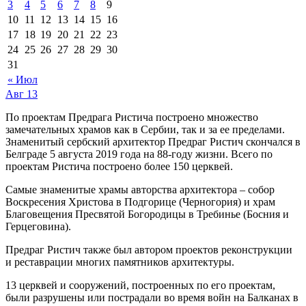
3
4
5
6
7
8
9
10
11
12
13
14
15
16
17
18
19
20
21
22
23
24
25
26
27
28
29
30
31
« Июл
Авг
13
По проектам Предрага Ристича построено множество
замечательных храмов как в Сербии, так и за ее пределами.
Знаменитый сербский архитектор Предраг Ристич скончался в
Белграде 5 августа 2019 года на 88-году жизни. Всего по
проектам Ристича построено более 150 церквей.
Самые знаменитые храмы авторства архитектора – собор
Воскресения Христова в Подгорице (Черногория) и храм
Благовещения Пресвятой Богородицы в Требинье (Босния и
Герцеговина).
Предраг Ристич также был автором проектов реконструкции
и реставрации многих памятников архитектуры.
13 церквей и сооружений, построенных по его проектам,
были разрушены или пострадали во время войн на Балканах в