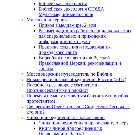
Библейская археология
Библейская археология СПбДА
Мультимедийные пособия
Миссия в интернете
Приход в медиамире, 2- изд
Рекомендации по работе в социальных сетях
для епархиальных и приходских
информационных служб
Практика создания и поддержания
приходского сайта
Видеоблоги священников Русской
Православной Церкви: рекомендации и
советы
Миссионерский путеводитель по Библии
Новые религиозные объединения России (2017)
Пособие в разговоре с сектантами.
Противосектантский блокнот
Почему я не могу оставаться баптистом и вообще
протестантом
Священник Олег Стеняев: “Свидетели Иеговы” –
кто они?
Чины присоединения к Православию
Чины присоединения в православную веру
Книга чинов присоединения к
Православию. Часть 1