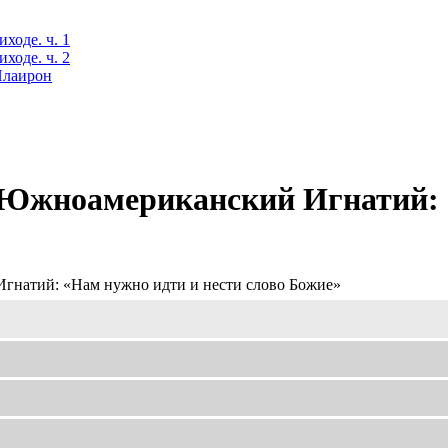
ходе. ч. 1
ходе. ч. 2
 Илаирон
Южноамериканский Игнатий: «
натий: «Нам нужно идти и нести слово Божие»