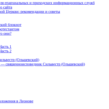
 для епархиальных и приходских информационных служб
о сайта
ой Церкви: рекомендации и советы
ский блокнот
ротестантом
то они?
Часть 1
Часть 2
ильвестр (Ольшевский)
) — священноисповедник Сильвестр (Ольшевский)
оложения в Леонове