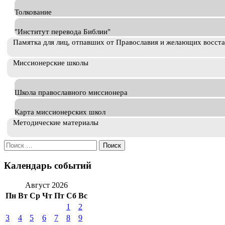
Толкование
"Институт перевода Библии"
Памятка для лиц, отпавших от Православия и желающих восст
Миссионерские школы
Школа православного миссионера
Карта миссионерских школ
Методические материалы
Искать:
Календарь событий
Август 2026
Пн
Вт
Ср
Чт
Пт
Сб
Вс
1
2
3
4
5
6
7
8
9