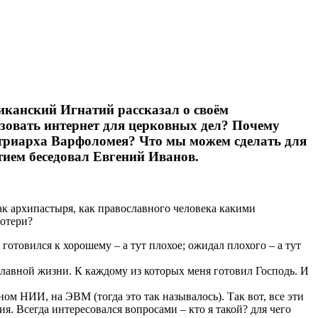
канский Игнатий рассказал о своём
ьзовать интернет для церковных дел? Почему
атриарха Варфоломея? Что мы можем сделать для
ием беседовал Евгений Иванов.
к архипастыря, как православного человека какими
потери?
готовился к хорошему – а тут плохое; ожидал плохого – а тут
славной жизни. К каждому из которых меня готовил Господь. И
ом НИИ, на ЭВМ (тогда это так называлось). Так вот, все эти
я. Всегда интересовался вопросами – кто я такой? для чего