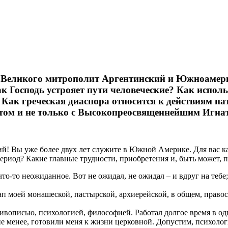
я Великого митрополит Аргентинский и Южноамери
к Господь устрояет пути человеческие? Как испол
ак греческая диаспора относится к действиям п
ом и не только с Высокопреосвященнейшим Игнат
! Вы уже более двух лет служите в Южной Америке. Для вас ка
ериод? Какие главные трудности, приобретения и, быть может, 
о-то неожиданное. Вот не ожидал, не ожидал – и вдруг на тебе; 
ап моей монашеской, пастырской, архиерейской, в общем, право
ивописью, психологией, философией. Работал долгое время в одн
не менее, готовили меня к жизни церковной. Допустим, психологи