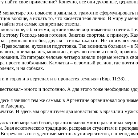
у найти свое применение? Конечно, все они духовные, церковные.
 монастыре это помогло правильно, грамотно сформулировать п
тцов вообще, а искать то, что касается тебя лично. В миру у м
о найти эти самые конкретные ответы.
 монастыре, с братьями, организовали хор знаменного пения. П
 к этому Господь меня готовил. Занятия спортом, к примеру. Каз
на – рукопашного боя, другая – сетокан-карате. Не занимался ед
 Православие, духовная подготовка. Так возникла большая – в 5
вались, причащались, молились, изучали основы своей, правосл
нования. Из пятерых человек четверо заняли первые места в сво
нера просто необходимо. Камчатка – огромный регион, где почти
оленях, и на собаках.
и в горах и в вертепах и в пропастех земных» (Евр. 11:38)…
ешествовал» много и постоянно. А для этого тоже необходимо зд
десь я занялся тем же самым: в Аргентине организовал хор зна
ую Америку.
атке. И здесь мы организуем два монастыря: в Бразилии мужско
уясь этой мирской базой, организовывал много различных мероп
. Зная аскетическою традицию, раскрывал студентам и препода
. Встречаюсь со студентами местных университетов, с преподават