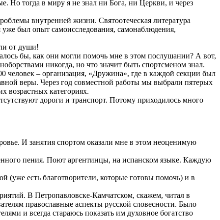
 Но тогда в миру я не знал ни Бога, ни Церкви, и через
роблемы внутренней жизни. Святоотеческая литература
еня уже был опыт самоисследования, самонаблюдения,
ели от души!
алось бы, как они могли помочь мне в этом послушании? А вот,
иноборствами никогда, но что значит быть спортсменом знал.
00 человек – организация, «Дружина», где в каждой секции был
авной веры. Через год совместной работы мы выбрали пятерых
их возрастных категориях.
 отсутствуют дороги и транспорт. Потому приходилось много
оровье. И занятия спортом оказали мне в этом неоценимую
менного пения. Поют аргентинцы, на испанском языке. Каждую
й (уже есть благотворители, которые готовы помочь) и в
риятий. В Петропавловске-Камчатском, скажем, читал в
вателям православные аспекты русской словесности. Было
елями и всегда стараюсь показать им духовное богатство