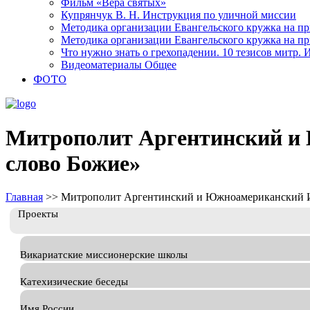
Фильм «Вера святых»
Купрянчук В. Н. Инструкция по уличной миссии
Методика организации Евангельского кружка на при
Методика организации Евангельского кружка на при
Что нужно знать о грехопадении. 10 тезисов митр.
Видеоматериалы Общее
ФОТО
Митрополит Аргентинский и 
слово Божие»
Главная
>>
Митрополит Аргентинский и Южноамериканский Иг
Проекты
Викариатские миссионерские школы
Катехизические беседы
Имя России