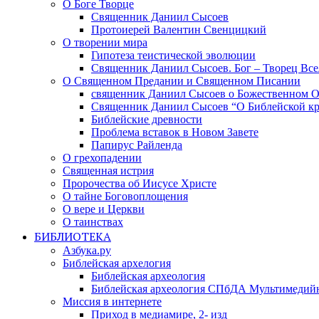
О Боге Творце
Священник Даниил Сысоев
Протоиерей Валентин Свенцицкий
О творении мира
Гипотеза теистической эволюции
Священник Даниил Сысоев. Бог – Творец Все
О Священном Предании и Священном Писании
священник Даниил Сысоев о Божественном 
Священник Даниил Сысоев “О Библейской кр
Библейские древности
Проблема вставок в Новом Завете
Папирус Райленда
О грехопадении
Священная истрия
Пророчества об Иисусе Христе
О тайне Боговоплощения
О вере и Церкви
О таинствах
БИБЛИОТЕКА
Азбука.ру
Библейская архелогия
Библейская археология
Библейская археология СПбДА Мультимедий
Миссия в интернете
Приход в медиамире, 2- изд