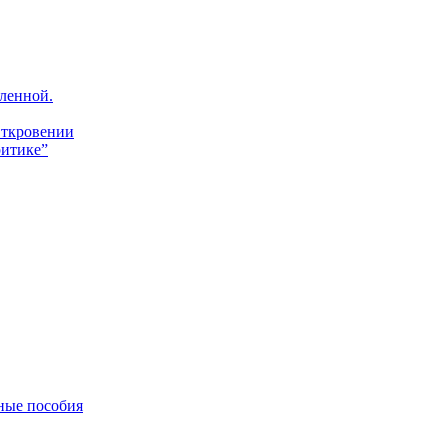
ленной.
Откровении
итике”
ные пособия