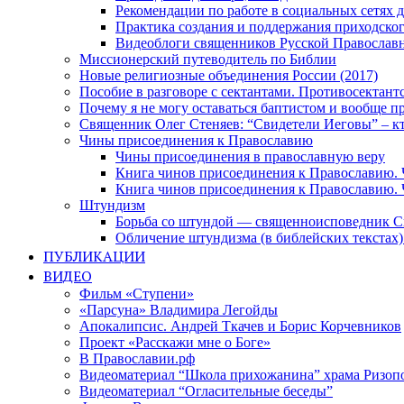
Рекомендации по работе в социальных сетях
Практика создания и поддержания приходског
Видеоблоги священников Русской Православн
Миссионерский путеводитель по Библии
Новые религиозные объединения России (2017)
Пособие в разговоре с сектантами. Противосектант
Почему я не могу оставаться баптистом и вообще п
Священник Олег Стеняев: “Свидетели Иеговы” – к
Чины присоединения к Православию
Чины присоединения в православную веру
Книга чинов присоединения к Православию. 
Книга чинов присоединения к Православию. 
Штундизм
Борьба со штундой — священноисповедник С
Обличение штундизма (в библейских текстах
ПУБЛИКАЦИИ
ВИДЕО
Фильм «Ступени»
«Парсуна» Владимира Легойды
Апокалипсис. Андрей Ткачев и Борис Корчевников
Проект «Расскажи мне о Боге»
В Православии.рф
Видеоматериал “Школа прихожанина” храма Ризоп
Видеоматериал “Огласительные беседы”