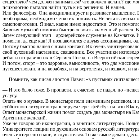
существую? чем должен заниматься? что должен делать? где мог
психологию пытался найти путь к их решению. И нашел.
Или философия. Она дисциплинирует и развивает мышление. В
необозрима, необходимо четко их понимать. Не читать святых о
самоподготовки. Я знал, какие имею недостатки. Это и помогл
Занятия музыкой помогли быстро освоить знаменный распев. В
Затем следующий этап – архиерейское служение на Камчатке. И
помогли, да еще как! Я познакомился с двумя ассоциациями, од
Потому быстро нашел с ними контакт. Их очень заинтересовало
свой духовный наставник, священник. Все участники исповедо
ребят и отправили их в Сергиев Посад, на Всероссийские сорев
И потом, спорт – это здоровье, выносливость, что для миссио
путешествовать и на кораблях, и на вертолетах, и пешком, и на 
— Помните, как писал апостол Павел: «в пустынях скитающеся 
— И это было тоже. В пропасти, к счастью, не падал, но «пеш
услугу.
Опять же о музыке. В монастыре пели знаменным распевом, и з
субботнюю литургию транслируем через фейсбук на всю Южн
Опыт монастырской жизни помог создать два монастыря на Камч
Аргентине женский.
Уже не говорю об иконографии, о занятиях литературой. Польз
Университете лекции по духовным основам русской литературы
очень интересно и мне, и слушателям. То же самое делаю здесь