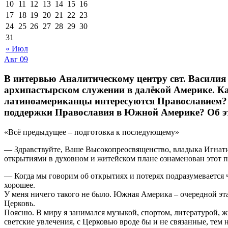
10
11
12
13
14
15
16
17
18
19
20
21
22
23
24
25
26
27
28
29
30
31
« Июл
Авг
09
В интервью Аналитическому центру свт. Васили
архипастырском служении в далёкой Америке. Ка
латиноамериканцы интересуются Православием? К
поддержки Православия в Южной Америке? Об эт
«Всё предыдущее – подготовка к последующему»
— Здравствуйте, Ваше Высокопреосвященство, владыка Игнатий
открытиями в духовном и житейском плане ознаменован этот п
— Когда мы говорим об открытиях и потерях подразумевается чт
хорошее.
У меня ничего такого не было. Южная Америка – очередной эт
Церковь.
Поясню. В миру я занимался музыкой, спортом, литературой, ж
светские увлечения, с Церковью вроде бы и не связанные, тем 