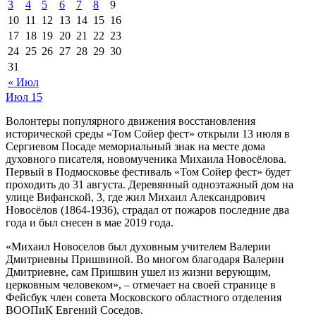
3
4
5
6
7
8
9
10
11
12
13
14
15
16
17
18
19
20
21
22
23
24
25
26
27
28
29
30
31
« Июл
Июл
15
Волонтеры популярного движения восстановления
исторической среды «Том Сойер фест» открыли 13 июля в
Сергиевом Посаде мемориальный знак на месте дома
духовного писателя, новомученика Михаила Новосёлова.
Первый в Подмосковье фестиваль «Том Сойер фест» будет
проходить до 31 августа. Деревянный одноэтажный дом на
улице Вифанской, 3, где жил Михаил Александрович
Новосёлов (1864-1936), страдал от пожаров последние два
года и был снесен в мае 2019 года.
«Михаил Новоселов был духовным учителем Валерии
Дмитриевны Пришвиной. Во многом благодаря Валерии
Дмитриевне, сам Пришвин ушел из жизни верующим,
церковным человеком», – отмечает на своей странице в
Фейсбук член совета Московского областного отделения
ВООПиК Евгений Соседов.