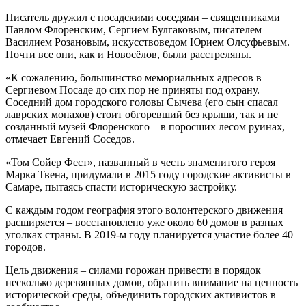
Писатель дружил с посадскими соседями – священниками
Павлом Флоренским, Сергием Булгаковым, писателем
Василием Розановым, искусствоведом Юрием Олсуфьевым.
Почти все они, как и Новосёлов, были расстреляны.
«К сожалению, большинство мемориальных адресов в
Сергиевом Посаде до сих пор не приняты под охрану.
Соседний дом городского головы Сычева (его сын спасал
лаврских монахов) стоит обгоревший без крыши, так и не
созданный музей Флоренского – в поросших лесом руинах, –
отмечает Евгений Соседов.
«Том Сойер Фест», названный в честь знаменитого героя
Марка Твена, придумали в 2015 году городские активисты в
Самаре, пытаясь спасти историческую застройку.
С каждым годом география этого волонтерского движения
расширяется – восстановлено уже около 60 домов в разных
уголках страны. В 2019-м году планируется участие более 40
городов.
Цель движения – силами горожан привести в порядок
несколько деревянных домов, обратить внимание на ценность
исторической среды, объединить городских активистов в