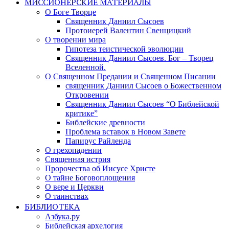
МИССИОНЕРСКИЕ МАТЕРИАЛЫ
О Боге Творце
Священник Даниил Сысоев
Протоиерей Валентин Свенцицкий
О творении мира
Гипотеза теистической эволюции
Священник Даниил Сысоев. Бог – Творец
Вселенной.
О Священном Предании и Священном Писании
священник Даниил Сысоев о Божественном
Откровении
Священник Даниил Сысоев “О Библейской
критике”
Библейские древности
Проблема вставок в Новом Завете
Папирус Райленда
О грехопадении
Священная истрия
Пророчества об Иисусе Христе
О тайне Боговоплощения
О вере и Церкви
О таинствах
БИБЛИОТЕКА
Азбука.ру
Библейская архелогия