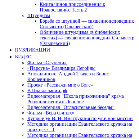
Книга чинов присоединения к
Православию. Часть 2
Штундизм
Борьба со штундой — священноисповедник
Сильвестр (Ольшевский)
Обличение штундизма (в библейских
текстах) — священноисповедник Сильвестр
(Ольшевский)
ПУБЛИКАЦИИ
ВИДЕО
Фильм «Ступени»
«Парсуна» Владимира Легойды
Апокалипсис. Андрей Ткачев и Борис
Корчевников
Проект «Расскажи мне о Боге»
В Православии.рф
Видеоматериал “Школа прихожанина” храма
Ризоположения в Леонове
Видеоматериал “Огласительные беседы”
Фильм «Вера святых»
Купрянчук В. Н. Инструкция по уличной миссии
Методика организации Евангельского кружка на
приходе. ч. 1
Методика организации Евангельского кружка на