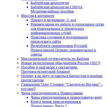
Библейская археология
Библейская археология СПбДА
Мультимедийные пособия
Миссия в интернете
Приход в медиамире, 2- изд
Рекомендации по работе в социальных сетях
для епархиальных и приходских
информационных служб
Практика создания и поддержания
приходского сайта
Видеоблоги священников Русской
Православной Церкви: рекомендации и
советы
Миссионерский путеводитель по Библии
Новые религиозные объединения России (2017)
Пособие в разговоре с сектантами.
Противосектантский блокнот
Почему я не могу оставаться баптистом и вообще
протестантом
Священник Олег Стеняев: “Свидетели Иеговы” –
кто они?
Чины присоединения к Православию
Чины присоединения в православную веру
Книга чинов присоединения к
Православию. Часть 1