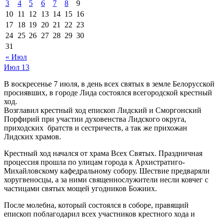
3
4
5
6
7
8
9
10
11
12
13
14
15
16
17
18
19
20
21
22
23
24
25
26
27
28
29
30
31
« Июл
Июл
13
В воскресенье 7 июля, в день всех святых в земле Белорусской
просиявших, в городе Лида состоялся всегородской крестный
ход.
Возглавил крестный ход епископ Лидский и Сморгонский
Порфирий при участии духовенства Лидского округа,
приходских братств и сестричеств, а так же прихожан
Лидских храмов.
Крестный ход начался от храма Всех Святых. Праздничная
процессия прошла по улицам города к Архистратиго-
Михайловскому кафедральному собору. Шествие предваряли
хоругвеносцы, а за ними священнослужители несли ковчег с
частицами святых мощей угодников Божиих.
После молебна, который состоялся в соборе, правящий
епископ поблагодарил всех участников крестного хода и