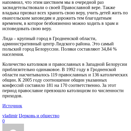
напомнил, что этим шествием мы в очередной раз
засвидетельствовали о своей Православной вере. Также
владыка призвал всех хранить свою веру, учить детей жить по
евангельским заповедям и дорожить тем благодатным
временем, в которое безбоязненно можно ходить в храм и
исповедовать свою веру.
Лида – крупный город в Гродненской области,
административный центр Лидского района. Это самый
польский город Белоруссии. Поляки составляют 34,84 %
населения.
Количество католиков и православных в Западной Белорусии
приблизительно одинаковое. В 1992 году в Гродненской
области насчитывалось 119 православных и 136 католических
общин. К 2005 году соотношение общин указанных
конфессий составило 181 на 170 соответственно. За этот
период православие превзошло католицизм по численности
приходов.
Источник
vladimir
Церковь и общество
0