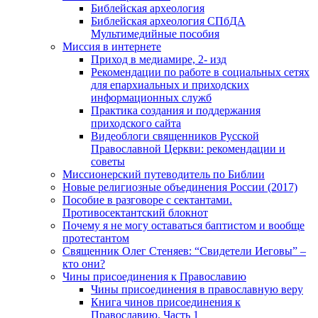
Библейская археология
Библейская археология СПбДА
Мультимедийные пособия
Миссия в интернете
Приход в медиамире, 2- изд
Рекомендации по работе в социальных сетях
для епархиальных и приходских
информационных служб
Практика создания и поддержания
приходского сайта
Видеоблоги священников Русской
Православной Церкви: рекомендации и
советы
Миссионерский путеводитель по Библии
Новые религиозные объединения России (2017)
Пособие в разговоре с сектантами.
Противосектантский блокнот
Почему я не могу оставаться баптистом и вообще
протестантом
Священник Олег Стеняев: “Свидетели Иеговы” –
кто они?
Чины присоединения к Православию
Чины присоединения в православную веру
Книга чинов присоединения к
Православию. Часть 1