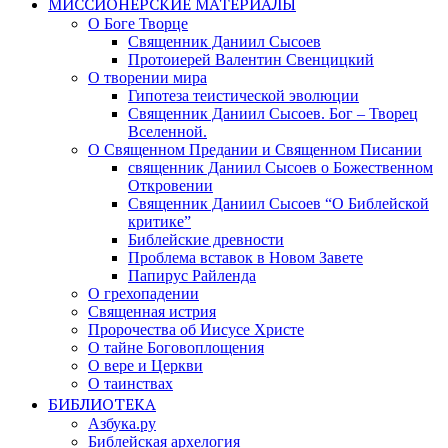
МИССИОНЕРСКИЕ МАТЕРИАЛЫ
О Боге Творце
Священник Даниил Сысоев
Протоиерей Валентин Свенцицкий
О творении мира
Гипотеза теистической эволюции
Священник Даниил Сысоев. Бог – Творец
Вселенной.
О Священном Предании и Священном Писании
священник Даниил Сысоев о Божественном
Откровении
Священник Даниил Сысоев “О Библейской
критике”
Библейские древности
Проблема вставок в Новом Завете
Папирус Райленда
О грехопадении
Священная истрия
Пророчества об Иисусе Христе
О тайне Боговоплощения
О вере и Церкви
О таинствах
БИБЛИОТЕКА
Азбука.ру
Библейская архелогия