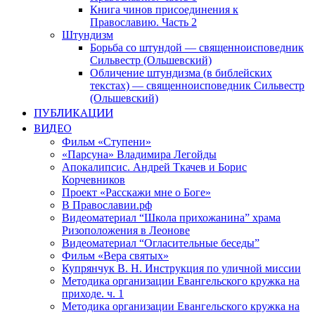
Книга чинов присоединения к
Православию. Часть 2
Штундизм
Борьба со штундой — священноисповедник
Сильвестр (Ольшевский)
Обличение штундизма (в библейских
текстах) — священноисповедник Сильвестр
(Ольшевский)
ПУБЛИКАЦИИ
ВИДЕО
Фильм «Ступени»
«Парсуна» Владимира Легойды
Апокалипсис. Андрей Ткачев и Борис
Корчевников
Проект «Расскажи мне о Боге»
В Православии.рф
Видеоматериал “Школа прихожанина” храма
Ризоположения в Леонове
Видеоматериал “Огласительные беседы”
Фильм «Вера святых»
Купрянчук В. Н. Инструкция по уличной миссии
Методика организации Евангельского кружка на
приходе. ч. 1
Методика организации Евангельского кружка на