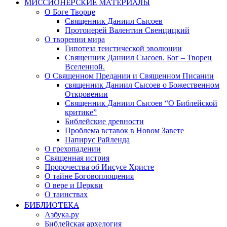
МИССИОНЕРСКИЕ МАТЕРИАЛЫ
О Боге Творце
Священник Даниил Сысоев
Протоиерей Валентин Свенцицкий
О творении мира
Гипотеза теистической эволюции
Священник Даниил Сысоев. Бог – Творец
Вселенной.
О Священном Предании и Священном Писании
священник Даниил Сысоев о Божественном
Откровении
Священник Даниил Сысоев “О Библейской
критике”
Библейские древности
Проблема вставок в Новом Завете
Папирус Райленда
О грехопадении
Священная истрия
Пророчества об Иисусе Христе
О тайне Боговоплощения
О вере и Церкви
О таинствах
БИБЛИОТЕКА
Азбука.ру
Библейская архелогия