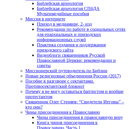
Библейская археология
Библейская археология СПбДА
Мультимедийные пособия
Миссия в интернете
Приход в медиамире, 2- изд
Рекомендации по работе в социальных сетях
для епархиальных и приходских
информационных служб
Практика создания и поддержания
приходского сайта
Видеоблоги священников Русской
Православной Церкви: рекомендации и
советы
Миссионерский путеводитель по Библии
Новые религиозные объединения России (2017)
Пособие в разговоре с сектантами.
Противосектантский блокнот
Почему я не могу оставаться баптистом и вообще
протестантом
Священник Олег Стеняев: “Свидетели Иеговы” –
кто они?
Чины присоединения к Православию
Чины присоединения в православную веру
Книга чинов присоединения к
Православию. Часть 1