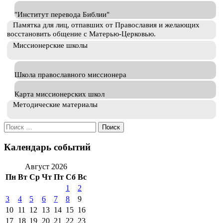
"Институт перевода Библии"
Памятка для лиц, отпавших от Православия и желающих
восстановить общение с Матерью-Церковью.
Миссионерские школы
Школа православного миссионера
Карта миссионерских школ
Методические материалы
Искать:
Календарь событий
Август 2026
Пн
Вт
Ср
Чт
Пт
Сб
Вс
1
2
3
4
5
6
7
8
9
10
11
12
13
14
15
16
17
18
19
20
21
22
23