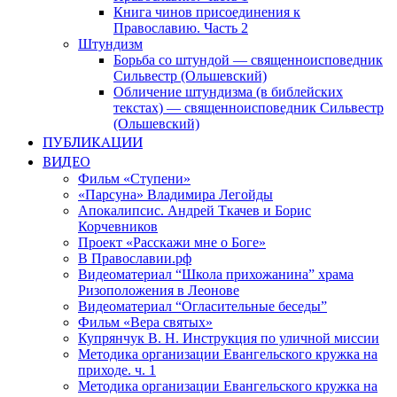
Книга чинов присоединения к
Православию. Часть 2
Штундизм
Борьба со штундой — священноисповедник
Сильвестр (Ольшевский)
Обличение штундизма (в библейских
текстах) — священноисповедник Сильвестр
(Ольшевский)
ПУБЛИКАЦИИ
ВИДЕО
Фильм «Ступени»
«Парсуна» Владимира Легойды
Апокалипсис. Андрей Ткачев и Борис
Корчевников
Проект «Расскажи мне о Боге»
В Православии.рф
Видеоматериал “Школа прихожанина” храма
Ризоположения в Леонове
Видеоматериал “Огласительные беседы”
Фильм «Вера святых»
Купрянчук В. Н. Инструкция по уличной миссии
Методика организации Евангельского кружка на
приходе. ч. 1
Методика организации Евангельского кружка на