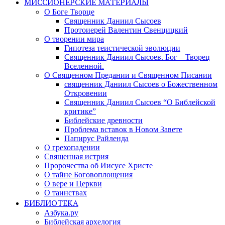
МИССИОНЕРСКИЕ МАТЕРИАЛЫ
О Боге Творце
Священник Даниил Сысоев
Протоиерей Валентин Свенцицкий
О творении мира
Гипотеза теистической эволюции
Священник Даниил Сысоев. Бог – Творец
Вселенной.
О Священном Предании и Священном Писании
священник Даниил Сысоев о Божественном
Откровении
Священник Даниил Сысоев “О Библейской
критике”
Библейские древности
Проблема вставок в Новом Завете
Папирус Райленда
О грехопадении
Священная истрия
Пророчества об Иисусе Христе
О тайне Боговоплощения
О вере и Церкви
О таинствах
БИБЛИОТЕКА
Азбука.ру
Библейская архелогия