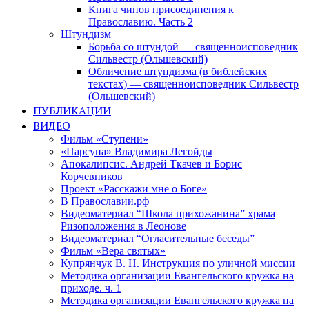
Книга чинов присоединения к
Православию. Часть 2
Штундизм
Борьба со штундой — священноисповедник
Сильвестр (Ольшевский)
Обличение штундизма (в библейских
текстах) — священноисповедник Сильвестр
(Ольшевский)
ПУБЛИКАЦИИ
ВИДЕО
Фильм «Ступени»
«Парсуна» Владимира Легойды
Апокалипсис. Андрей Ткачев и Борис
Корчевников
Проект «Расскажи мне о Боге»
В Православии.рф
Видеоматериал “Школа прихожанина” храма
Ризоположения в Леонове
Видеоматериал “Огласительные беседы”
Фильм «Вера святых»
Купрянчук В. Н. Инструкция по уличной миссии
Методика организации Евангельского кружка на
приходе. ч. 1
Методика организации Евангельского кружка на