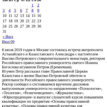
1
2
3
4
5
6
7
8
9
10
11
12
13
14
15
16
17
18
19
20
21
22
23
24
25
26
27
28
29
30
31
« Июл
Июл
09
8 июля 2019 годам в Москве состоялась встреча митрополита
Астанайского и Казахстанского Александра с настоятелем
Высоко-Петровского ставропигиального монастыря, ректором
Российского православного университета святого Иоанна
Богослова игуменом Петром (Еремеевым).
Игумен Петр рассказал главе Православной Церкви
Казахстана о жизни Высоко-Петровской обители и
деятельности Российского православного университета.
Ректор сообщил о состоявшемся вручении дипломов
выпускникам университета по направлениям «Психология»,
«Теология», «Религиоведение», «Журналистика»,
«Юриспруденция» и выпуске слушателей курсов повышения
квалификации по предметам «Основы православной
культуры», «Основы православной культуры для