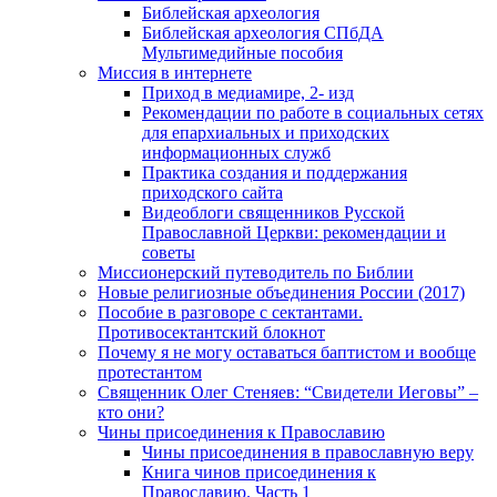
Библейская археология
Библейская археология СПбДА
Мультимедийные пособия
Миссия в интернете
Приход в медиамире, 2- изд
Рекомендации по работе в социальных сетях
для епархиальных и приходских
информационных служб
Практика создания и поддержания
приходского сайта
Видеоблоги священников Русской
Православной Церкви: рекомендации и
советы
Миссионерский путеводитель по Библии
Новые религиозные объединения России (2017)
Пособие в разговоре с сектантами.
Противосектантский блокнот
Почему я не могу оставаться баптистом и вообще
протестантом
Священник Олег Стеняев: “Свидетели Иеговы” –
кто они?
Чины присоединения к Православию
Чины присоединения в православную веру
Книга чинов присоединения к
Православию. Часть 1