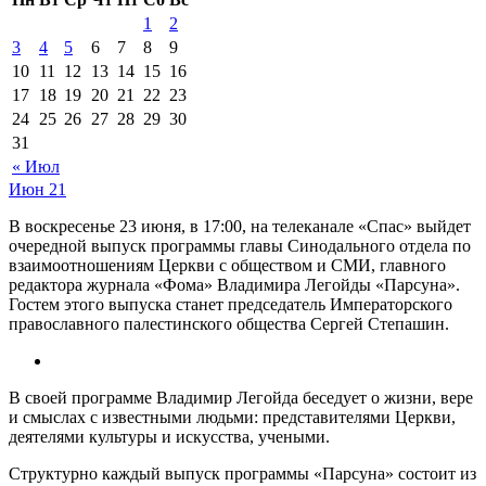
1
2
3
4
5
6
7
8
9
10
11
12
13
14
15
16
17
18
19
20
21
22
23
24
25
26
27
28
29
30
31
« Июл
Июн
21
В воскресенье 23 июня, в 17:00, на телеканале «Спас» выйдет
очередной выпуск программы главы Синодального отдела по
взаимоотношениям Церкви с обществом и СМИ, главного
редактора журнала «Фома» Владимира Легойды «Парсуна».
Гостем этого выпуска станет председатель Императорского
православного палестинского общества Сергей Степашин.
В своей программе Владимир Легойда беседует о жизни, вере
и смыслах с известными людьми: представителями Церкви,
деятелями культуры и искусства, учеными.
Структурно каждый выпуск программы «Парсуна» состоит из