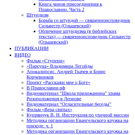
Книга чинов присоединения к
Православию. Часть 2
Штундизм
Борьба со штундой — священноисповедник
Сильвестр (Ольшевский)
Обличение штундизма (в библейских
текстах) — священноисповедник Сильвестр
(Ольшевский)
ПУБЛИКАЦИИ
ВИДЕО
Фильм «Ступени»
«Парсуна» Владимира Легойды
Апокалипсис. Андрей Ткачев и Борис
Корчевников
Проект «Расскажи мне о Боге»
В Православии.рф
Видеоматериал “Школа прихожанина” храма
Ризоположения в Леонове
Видеоматериал “Огласительные беседы”
Фильм «Вера святых»
Купрянчук В. Н. Инструкция по уличной миссии
Методика организации Евангельского кружка на
приходе. ч. 1
Методика организации Евангельского кружка на