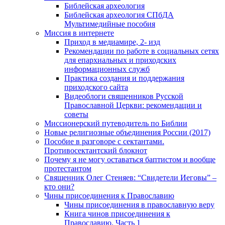
Библейская археология
Библейская археология СПбДА
Мультимедийные пособия
Миссия в интернете
Приход в медиамире, 2- изд
Рекомендации по работе в социальных сетях
для епархиальных и приходских
информационных служб
Практика создания и поддержания
приходского сайта
Видеоблоги священников Русской
Православной Церкви: рекомендации и
советы
Миссионерский путеводитель по Библии
Новые религиозные объединения России (2017)
Пособие в разговоре с сектантами.
Противосектантский блокнот
Почему я не могу оставаться баптистом и вообще
протестантом
Священник Олег Стеняев: “Свидетели Иеговы” –
кто они?
Чины присоединения к Православию
Чины присоединения в православную веру
Книга чинов присоединения к
Православию. Часть 1