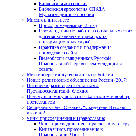
Библейская археология
Библейская археология СПбДА
Мультимедийные пособия
Миссия в интернете
Приход в медиамире, 2- изд
Рекомендации по работе в социальных сетях
для епархиальных и приходских
информационных служб
Практика создания и поддержания
приходского сайта
Видеоблоги священников Русской
Православной Церкви: рекомендации и
советы
Миссионерский путеводитель по Библии
Новые религиозные объединения России (2017)
Пособие в разговоре с сектантами.
Противосектантский блокнот
Почему я не могу оставаться баптистом и вообще
протестантом
Священник Олег Стеняев: “Свидетели Иеговы” –
кто они?
Чины присоединения к Православию
Чины присоединения в православную веру
Книга чинов присоединения к
Православию. Часть 1