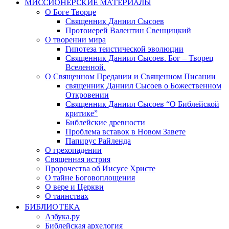
МИССИОНЕРСКИЕ МАТЕРИАЛЫ
О Боге Творце
Священник Даниил Сысоев
Протоиерей Валентин Свенцицкий
О творении мира
Гипотеза теистической эволюции
Священник Даниил Сысоев. Бог – Творец
Вселенной.
О Священном Предании и Священном Писании
священник Даниил Сысоев о Божественном
Откровении
Священник Даниил Сысоев “О Библейской
критике”
Библейские древности
Проблема вставок в Новом Завете
Папирус Райленда
О грехопадении
Священная истрия
Пророчества об Иисусе Христе
О тайне Боговоплощения
О вере и Церкви
О таинствах
БИБЛИОТЕКА
Азбука.ру
Библейская архелогия