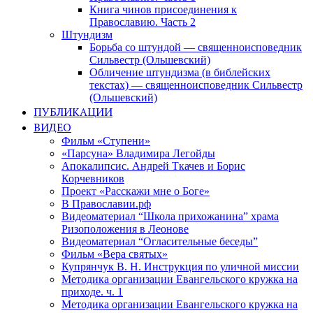
Книга чинов присоединения к
Православию. Часть 2
Штундизм
Борьба со штундой — священноисповедник
Сильвестр (Ольшевский)
Обличение штундизма (в библейских
текстах) — священноисповедник Сильвестр
(Ольшевский)
ПУБЛИКАЦИИ
ВИДЕО
Фильм «Ступени»
«Парсуна» Владимира Легойды
Апокалипсис. Андрей Ткачев и Борис
Корчевников
Проект «Расскажи мне о Боге»
В Православии.рф
Видеоматериал “Школа прихожанина” храма
Ризоположения в Леонове
Видеоматериал “Огласительные беседы”
Фильм «Вера святых»
Купрянчук В. Н. Инструкция по уличной миссии
Методика организации Евангельского кружка на
приходе. ч. 1
Методика организации Евангельского кружка на