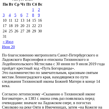
Пн
Вт
Ср
Чт
Пт
Сб
Вс
1
2
3
4
5
6
7
8
9
10
11
12
13
14
15
16
17
18
19
20
21
22
23
24
25
26
27
28
29
30
31
« Июл
Июн
20
По благословению митрополита Санкт-Петербургского и
Ладожского Варсонофия и епископа Тихвинского и
Лодейнопольского Мстислава с 30 июня по 9 июля 2019 года
пройдет крестный ход «Путь Богородицы».
Это паломничество по замечательным, красивым святым
местам Ленинградского края, находящимся по пути
следования Тихвинской иконы Божией Матери в конце 14
века.
Согласно летописному «Сказанию о Тихвинской иконе
Богоматери», в 1383 г. икона семь раз появлялась перед
очевидцами: вначале на Ладожском озере, в погостах
Смолково на реке Ояти в Имоченицах, затем «на Кожеле на