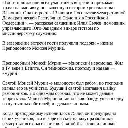
«Гости пригласили всех участников встречи и прихожан
храма на выставку, посвященную истории христианства в
Эфиопии. Она откроется 13 июня в Посольстве Федеративной
Демократической Республики Эфиопия в Российской
Федерации», — рассказал священник Илия Сычев, помощник
управляющего Юго-Западным викариатством по
миссионерскому служению.
В завершение встречи гости получили подарки – иконы
Преподобного Моисея Мурина.
Преподобный Моисей Мурин — эфиопский иеромонах. Жил
в IV веке в Египте. Он темнокожим, поэтому и назван —
«мурин».
Святой Моисей Мурин -в молодости был рабом, но господин
изгнал его за убийство. Будущий святой возглавил шайку
разбойников. Но однажды осознал, что не может дальше
творить зло. Моисей Мурин оставил свою банду, ушел в одну
из пустынных обителей, и сделался иноком.
Когда преподобному исполнилось 75 лет, он предупредил
своих учеников, что вскоре на скит нападут разбойники
и умертвят всех насельников. Святой благословил иноков