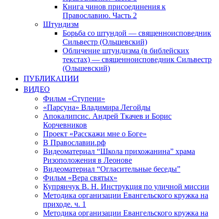
Книга чинов присоединения к
Православию. Часть 2
Штундизм
Борьба со штундой — священноисповедник
Сильвестр (Ольшевский)
Обличение штундизма (в библейских
текстах) — священноисповедник Сильвестр
(Ольшевский)
ПУБЛИКАЦИИ
ВИДЕО
Фильм «Ступени»
«Парсуна» Владимира Легойды
Апокалипсис. Андрей Ткачев и Борис
Корчевников
Проект «Расскажи мне о Боге»
В Православии.рф
Видеоматериал “Школа прихожанина” храма
Ризоположения в Леонове
Видеоматериал “Огласительные беседы”
Фильм «Вера святых»
Купрянчук В. Н. Инструкция по уличной миссии
Методика организации Евангельского кружка на
приходе. ч. 1
Методика организации Евангельского кружка на