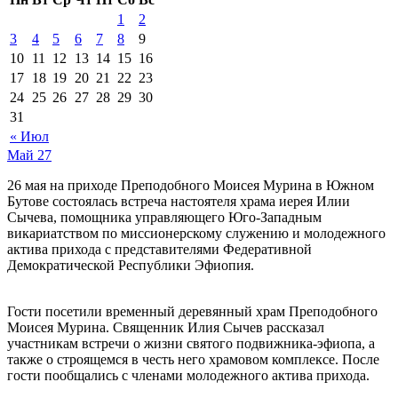
1
2
3
4
5
6
7
8
9
10
11
12
13
14
15
16
17
18
19
20
21
22
23
24
25
26
27
28
29
30
31
« Июл
Май
27
26 мая на приходе Преподобного Моисея Мурина в Южном
Бутове состоялась встреча настоятеля храма иерея Илии
Сычева, помощника управляющего Юго-Западным
викариатством по миссионерскому служению и молодежного
актива прихода с представителями Федеративной
Демократической Республики Эфиопия.
Гости посетили временный деревянный храм Преподобного
Моисея Мурина. Священник Илия Сычев рассказал
участникам встречи о жизни святого подвижника-эфиопа, а
также о строящемся в честь него храмовом комплексе. После
гости пообщались с членами молодежного актива прихода.