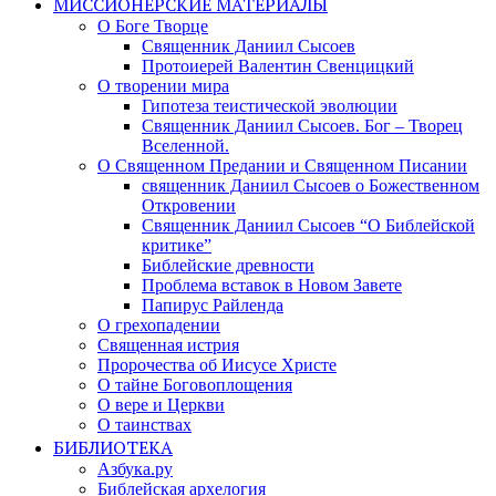
МИССИОНЕРСКИЕ МАТЕРИАЛЫ
О Боге Творце
Священник Даниил Сысоев
Протоиерей Валентин Свенцицкий
О творении мира
Гипотеза теистической эволюции
Священник Даниил Сысоев. Бог – Творец
Вселенной.
О Священном Предании и Священном Писании
священник Даниил Сысоев о Божественном
Откровении
Священник Даниил Сысоев “О Библейской
критике”
Библейские древности
Проблема вставок в Новом Завете
Папирус Райленда
О грехопадении
Священная истрия
Пророчества об Иисусе Христе
О тайне Боговоплощения
О вере и Церкви
О таинствах
БИБЛИОТЕКА
Азбука.ру
Библейская архелогия