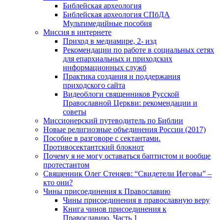
Библейская археология
Библейская археология СПбДА
Мультимедийные пособия
Миссия в интернете
Приход в медиамире, 2- изд
Рекомендации по работе в социальных сетях
для епархиальных и приходских
информационных служб
Практика создания и поддержания
приходского сайта
Видеоблоги священников Русской
Православной Церкви: рекомендации и
советы
Миссионерский путеводитель по Библии
Новые религиозные объединения России (2017)
Пособие в разговоре с сектантами.
Противосектантский блокнот
Почему я не могу оставаться баптистом и вообще
протестантом
Священник Олег Стеняев: “Свидетели Иеговы” –
кто они?
Чины присоединения к Православию
Чины присоединения в православную веру
Книга чинов присоединения к
Православию. Часть 1