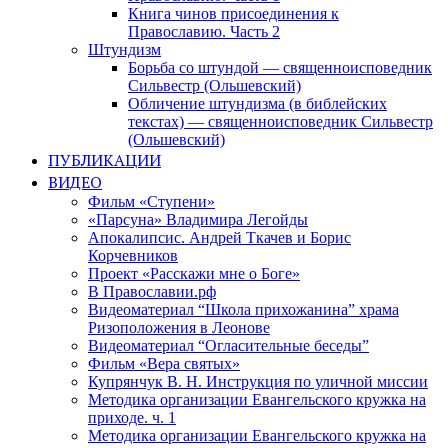
Книга чинов присоединения к
Православию. Часть 2
Штундизм
Борьба со штундой — священноисповедник
Сильвестр (Ольшевский)
Обличение штундизма (в библейских
текстах) — священноисповедник Сильвестр
(Ольшевский)
ПУБЛИКАЦИИ
ВИДЕО
Фильм «Ступени»
«Парсуна» Владимира Легойды
Апокалипсис. Андрей Ткачев и Борис
Корчевников
Проект «Расскажи мне о Боге»
В Православии.рф
Видеоматериал “Школа прихожанина” храма
Ризоположения в Леонове
Видеоматериал “Огласительные беседы”
Фильм «Вера святых»
Купрянчук В. Н. Инструкция по уличной миссии
Методика организации Евангельского кружка на
приходе. ч. 1
Методика организации Евангельского кружка на