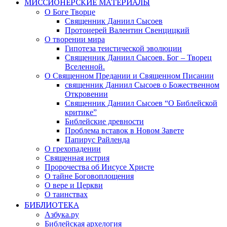
МИССИОНЕРСКИЕ МАТЕРИАЛЫ
О Боге Творце
Священник Даниил Сысоев
Протоиерей Валентин Свенцицкий
О творении мира
Гипотеза теистической эволюции
Священник Даниил Сысоев. Бог – Творец
Вселенной.
О Священном Предании и Священном Писании
священник Даниил Сысоев о Божественном
Откровении
Священник Даниил Сысоев “О Библейской
критике”
Библейские древности
Проблема вставок в Новом Завете
Папирус Райленда
О грехопадении
Священная истрия
Пророчества об Иисусе Христе
О тайне Боговоплощения
О вере и Церкви
О таинствах
БИБЛИОТЕКА
Азбука.ру
Библейская архелогия