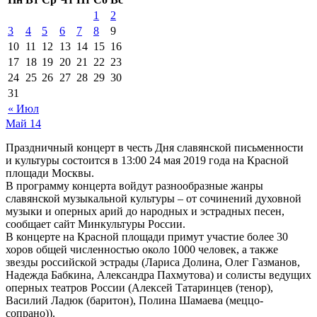
1
2
3
4
5
6
7
8
9
10
11
12
13
14
15
16
17
18
19
20
21
22
23
24
25
26
27
28
29
30
31
« Июл
Май
14
Праздничный концерт в честь Дня славянской письменности
и культуры состоится в 13:00 24 мая 2019 года на Красной
площади Москвы.
В программу концерта войдут разнообразные жанры
славянской музыкальной культуры – от сочинений духовной
музыки и оперных арий до народных и эстрадных песен,
сообщает сайт Минкультуры России.
В концерте на Красной площади примут участие более 30
хоров общей численностью около 1000 человек, а также
звезды российской эстрады (Лариса Долина, Олег Газманов,
Надежда Бабкина, Александра Пахмутова) и солисты ведущих
оперных театров России (Алексей Татаринцев (тенор),
Василий Ладюк (баритон), Полина Шамаева (меццо-
сопрано)).