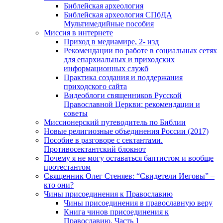
Библейская археология
Библейская археология СПбДА
Мультимедийные пособия
Миссия в интернете
Приход в медиамире, 2- изд
Рекомендации по работе в социальных сетях
для епархиальных и приходских
информационных служб
Практика создания и поддержания
приходского сайта
Видеоблоги священников Русской
Православной Церкви: рекомендации и
советы
Миссионерский путеводитель по Библии
Новые религиозные объединения России (2017)
Пособие в разговоре с сектантами.
Противосектантский блокнот
Почему я не могу оставаться баптистом и вообще
протестантом
Священник Олег Стеняев: “Свидетели Иеговы” –
кто они?
Чины присоединения к Православию
Чины присоединения в православную веру
Книга чинов присоединения к
Православию. Часть 1