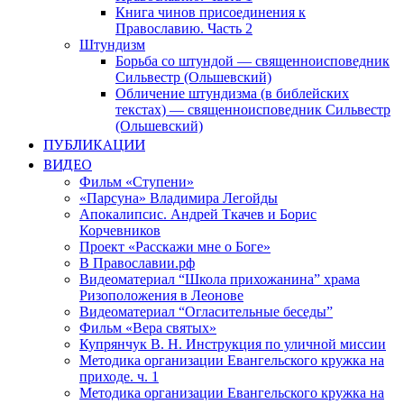
Книга чинов присоединения к
Православию. Часть 2
Штундизм
Борьба со штундой — священноисповедник
Сильвестр (Ольшевский)
Обличение штундизма (в библейских
текстах) — священноисповедник Сильвестр
(Ольшевский)
ПУБЛИКАЦИИ
ВИДЕО
Фильм «Ступени»
«Парсуна» Владимира Легойды
Апокалипсис. Андрей Ткачев и Борис
Корчевников
Проект «Расскажи мне о Боге»
В Православии.рф
Видеоматериал “Школа прихожанина” храма
Ризоположения в Леонове
Видеоматериал “Огласительные беседы”
Фильм «Вера святых»
Купрянчук В. Н. Инструкция по уличной миссии
Методика организации Евангельского кружка на
приходе. ч. 1
Методика организации Евангельского кружка на