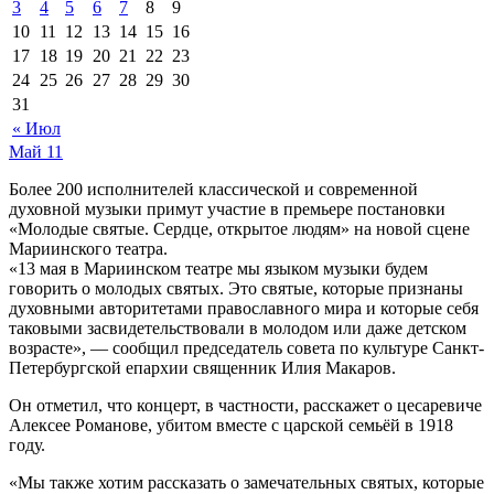
3
4
5
6
7
8
9
10
11
12
13
14
15
16
17
18
19
20
21
22
23
24
25
26
27
28
29
30
31
« Июл
Май
11
Более 200 исполнителей классической и современной
духовной музыки примут участие в премьере постановки
«Молодые святые. Сердце, открытое людям» на новой сцене
Мариинского театра.
«13 мая в Мариинском театре мы языком музыки будем
говорить о молодых святых. Это святые, которые признаны
духовными авторитетами православного мира и которые себя
таковыми засвидетельствовали в молодом или даже детском
возрасте», — сообщил председатель совета по культуре Санкт-
Петербургской епархии священник Илия Макаров.
Он отметил, что концерт, в частности, расскажет о цесаревиче
Алексее Романове, убитом вместе с царской семьёй в 1918
году.
«Мы также хотим рассказать о замечательных святых, которые