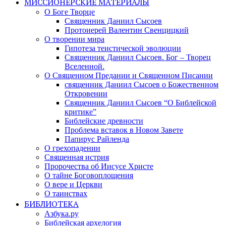
МИССИОНЕРСКИЕ МАТЕРИАЛЫ
О Боге Творце
Священник Даниил Сысоев
Протоиерей Валентин Свенцицкий
О творении мира
Гипотеза теистической эволюции
Священник Даниил Сысоев. Бог – Творец
Вселенной.
О Священном Предании и Священном Писании
священник Даниил Сысоев о Божественном
Откровении
Священник Даниил Сысоев “О Библейской
критике”
Библейские древности
Проблема вставок в Новом Завете
Папирус Райленда
О грехопадении
Священная истрия
Пророчества об Иисусе Христе
О тайне Боговоплощения
О вере и Церкви
О таинствах
БИБЛИОТЕКА
Азбука.ру
Библейская архелогия