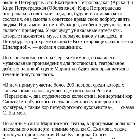
были в Петербурге. Это Екатерина Петроградская (Арская) и
Кира Петроградская (Оболенская). Кира Петроградская
пострадала в советские годы, но, будучи из дворянского
сословия, она смогла в советское время свою доброту явить
людям. И для многих петербуржцев, особенно девушек, она
является примером. У нас будут уникальные артефакты,
которые находятся в музее новомучеников у нас здесь, в
Петербурге, при храме (иконы) «Всех скорбящих радость» на
Шпалерной», — добавил священник.
По словам композитора Сергея Екимова, создавшего
музыкальные произведения для постановки, театральное
действо на новой сцене Мариинки будет разворачиваться в
течение полутора часов.
«В нем примут участие более 200 певцов, среди которых
совсем юные голоса лучшего детского хора России
«Перезвоны», два студенческих коллектива, концертный хор
Санкт-Петербургского государственного университета
культуры, а также хор петербургского духовенства», — сказал
С. Екимов.
По данным сайта Мариинского театра, в программе большого
пасхального концерта, помимо музыки С. Екимова, также
прозвучат произведения Ильи Кузнецова, Сергея