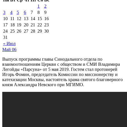
1
2
3
4
5
6
7
8
9
10
11
12
13
14
15
16
17
18
19
20
21
22
23
24
25
26
27
28
29
30
31
« Июл
Май
06
Выпуск программы главы Синодального отдела по
взаимоотношениям Церкви с обществом и СМИ Владимира
Легойды «Парсуна» от 5 мая 2019. Гостем стал протоиерей
Игорь Фомин, председатель Комиссии по миссионерству и
катехизации Москвы, настоятель храма святого благоверного
князя Александра Невского при МГИМО.