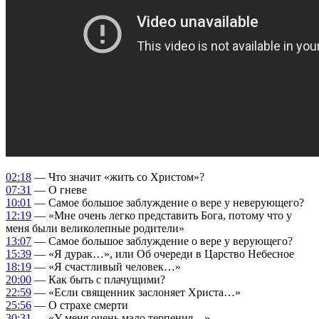
02:18
— Что значит «жить со Христом»?
07:31
— О гневе
10:01
— Самое большое заблуждение о вере у неверующего?
12:19
— «Мне очень легко представить Бога, потому что у
меня были великолепные родители»
13:07
— Самое большое заблуждение о вере у верующего?
15:39
— «Я дурак…», или Об очереди в Царство Небесное
18:19
— «Я счастливый человек…»
20:00
— Как быть с плачущими?
22:59
— «Если священник заслоняет Христа…»
25:56
— О страхе смерти
30:31
— «У меня очень мало терпения…»