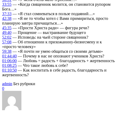
33:55
— «Когда священник молится, он становится рупором
Бога…»
37:33
— «Я стал сомневаться в пользе подаяний…»
42:38
— «Я не то чтобы хотел с Вами примириться, просто
планирую завтра причащаться…»
45:35
— «Прости Христа ради» — фигура речи?
49:40
— Прощение — выстраивание будущего
52:02
— Исповедь: на чьей стороне священник?
57:08
— Об отношении к прихожанину-бизнесмену и к
«просто человеку»
59:38
— «Я почти не умею общаться со своими детьми»
01:44:40
— Почему в нас не опознают учеников Христа?
01:06:00
— Любовь = радость + благодарность + жертвенность
01:08:25
— Что такое любовь к себе?
01:10:50
— Как воспитать в себе радость, благодарность и
жертвенность?
admin
Без рубрики
0