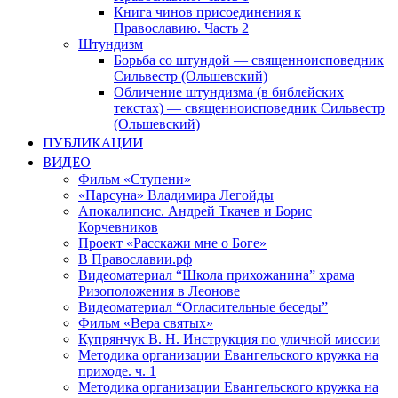
Книга чинов присоединения к
Православию. Часть 2
Штундизм
Борьба со штундой — священноисповедник
Сильвестр (Ольшевский)
Обличение штундизма (в библейских
текстах) — священноисповедник Сильвестр
(Ольшевский)
ПУБЛИКАЦИИ
ВИДЕО
Фильм «Ступени»
«Парсуна» Владимира Легойды
Апокалипсис. Андрей Ткачев и Борис
Корчевников
Проект «Расскажи мне о Боге»
В Православии.рф
Видеоматериал “Школа прихожанина” храма
Ризоположения в Леонове
Видеоматериал “Огласительные беседы”
Фильм «Вера святых»
Купрянчук В. Н. Инструкция по уличной миссии
Методика организации Евангельского кружка на
приходе. ч. 1
Методика организации Евангельского кружка на