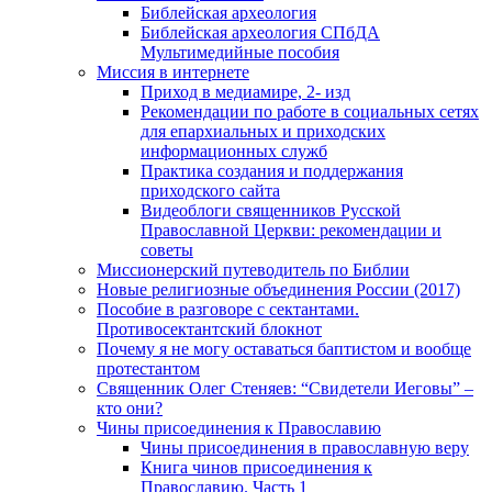
Библейская археология
Библейская археология СПбДА
Мультимедийные пособия
Миссия в интернете
Приход в медиамире, 2- изд
Рекомендации по работе в социальных сетях
для епархиальных и приходских
информационных служб
Практика создания и поддержания
приходского сайта
Видеоблоги священников Русской
Православной Церкви: рекомендации и
советы
Миссионерский путеводитель по Библии
Новые религиозные объединения России (2017)
Пособие в разговоре с сектантами.
Противосектантский блокнот
Почему я не могу оставаться баптистом и вообще
протестантом
Священник Олег Стеняев: “Свидетели Иеговы” –
кто они?
Чины присоединения к Православию
Чины присоединения в православную веру
Книга чинов присоединения к
Православию. Часть 1