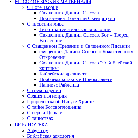
МИССИОНЕРСКИЕ МАТЕРИАЛЫ
О Боге Творце
Священник Даниил Сысоев
Протоиерей Валентин Свенцицкий
О творении мира
Гипотеза теистической эволюции
Священник Даниил Сысоев. Бог – Творец
Вселенной.
О Священном Предании и Священном Писании
священник Даниил Сысоев о Божественном
Откровении
Священник Даниил Сысоев “О Библейской
критике”
Библейские древности
Проблема вставок в Новом Завете
Папирус Райленда
О грехопадении
Священная истрия
Пророчества об Иисусе Христе
О тайне Боговоплощения
О вере и Церкви
О таинствах
БИБЛИОТЕКА
Азбука.ру
Библейская архелогия