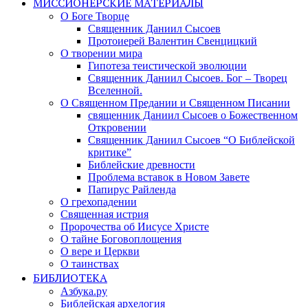
МИССИОНЕРСКИЕ МАТЕРИАЛЫ
О Боге Творце
Священник Даниил Сысоев
Протоиерей Валентин Свенцицкий
О творении мира
Гипотеза теистической эволюции
Священник Даниил Сысоев. Бог – Творец
Вселенной.
О Священном Предании и Священном Писании
священник Даниил Сысоев о Божественном
Откровении
Священник Даниил Сысоев “О Библейской
критике”
Библейские древности
Проблема вставок в Новом Завете
Папирус Райленда
О грехопадении
Священная истрия
Пророчества об Иисусе Христе
О тайне Боговоплощения
О вере и Церкви
О таинствах
БИБЛИОТЕКА
Азбука.ру
Библейская архелогия