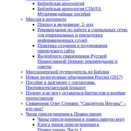
Библейская археология
Библейская археология СПбДА
Мультимедийные пособия
Миссия в интернете
Приход в медиамире, 2- изд
Рекомендации по работе в социальных сетях
для епархиальных и приходских
информационных служб
Практика создания и поддержания
приходского сайта
Видеоблоги священников Русской
Православной Церкви: рекомендации и
советы
Миссионерский путеводитель по Библии
Новые религиозные объединения России (2017)
Пособие в разговоре с сектантами.
Противосектантский блокнот
Почему я не могу оставаться баптистом и вообще
протестантом
Священник Олег Стеняев: “Свидетели Иеговы” –
кто они?
Чины присоединения к Православию
Чины присоединения в православную веру
Книга чинов присоединения к
Православию. Часть 1