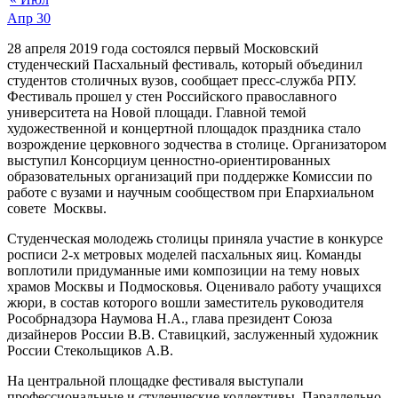
Апр
30
28 апреля 2019 года состоялся первый Московский
студенческий Пасхальный фестиваль, который объединил
студентов столичных вузов, сообщает пресс-служба РПУ.
Фестиваль прошел у стен Российского православного
университета на Новой площади. Главной темой
художественной и концертной площадок праздника стало
возрождение церковного зодчества в столице. Организатором
выступил Консорциум ценностно-ориентированных
образовательных организаций при поддержке Комиссии по
работе с вузами и научным сообществом при Епархиальном
совете Москвы.
Студенческая молодежь столицы приняла участие в конкурсе
росписи 2-х метровых моделей пасхальных яиц. Команды
воплотили придуманные ими композиции на тему новых
храмов Москвы и Подмосковья. Оценивало работу учащихся
жюри, в состав которого вошли заместитель руководителя
Рособрнадзора Наумова Н.А., глава президент Союза
дизайнеров России В.В. Ставицкий, заслуженный художник
России Стекольщиков А.В.
На центральной площадке фестиваля выступали
профессиональные и студенческие коллективы. Параллельно