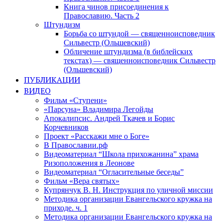
Книга чинов присоединения к
Православию. Часть 2
Штундизм
Борьба со штундой — священноисповедник
Сильвестр (Ольшевский)
Обличение штундизма (в библейских
текстах) — священноисповедник Сильвестр
(Ольшевский)
ПУБЛИКАЦИИ
ВИДЕО
Фильм «Ступени»
«Парсуна» Владимира Легойды
Апокалипсис. Андрей Ткачев и Борис
Корчевников
Проект «Расскажи мне о Боге»
В Православии.рф
Видеоматериал “Школа прихожанина” храма
Ризоположения в Леонове
Видеоматериал “Огласительные беседы”
Фильм «Вера святых»
Купрянчук В. Н. Инструкция по уличной миссии
Методика организации Евангельского кружка на
приходе. ч. 1
Методика организации Евангельского кружка на