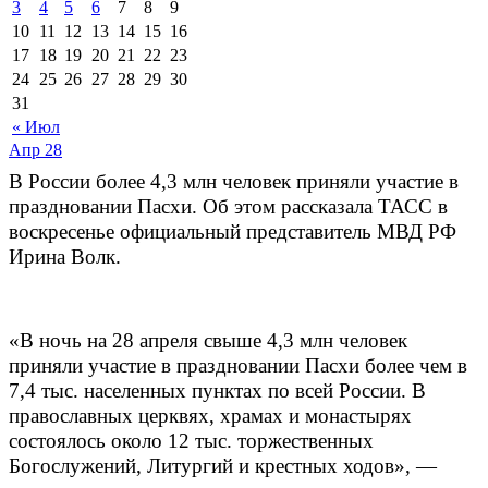
3
4
5
6
7
8
9
10
11
12
13
14
15
16
17
18
19
20
21
22
23
24
25
26
27
28
29
30
31
« Июл
Апр
28
В России более 4,3 млн человек приняли участие в
праздновании Пасхи. Об этом рассказала ТАСС
в
воскресенье
официальный представитель МВД РФ
Ирина Волк.
«В ночь на 28 апреля свыше 4,3 млн человек
приняли участие в праздновании Пасхи более чем в
7,4 тыс. населенных пунктах по всей России. В
православных церквях, храмах и монастырях
состоялось около 12 тыс. торжественных
Богослужений, Литургий и крестных ходов», —