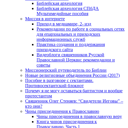
Библейская археология
Библейская археология СПбДА
Мультимедийные пособия
Миссия в интернете
Приход в медиамире, 2- изд
Рекомендации по работе в социальных сетях
для епархиальных и приходских
информационных служб
Практика создания и поддержания
приходского сайта
Видеоблоги священников Русской
Православной Церкви: рекомендации и
советы
Миссионерский путеводитель по Библии
Новые религиозные объединения России (2017)
Пособие в разговоре с сектантами.
Противосектантский блокнот
Почему я не могу оставаться баптистом и вообще
протестантом
Священник Олег Стеняев: “Свидетели Иеговы” –
кто они?
Чины присоединения к Православию
Чины присоединения в православную веру
Книга чинов присоединения к
Православию. Часть 1