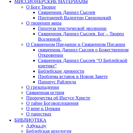
МИССИОНЕРСКИЕ МАТЕРИАЛЫ
О Боге Творце
Священник Даниил Сысоев
Протоиерей Валентин Свенцицкий
О творении мира
Гипотеза теистической эволюции
Священник Даниил Сысоев. Бог – Творец
Вселенной.
О Священном Предании и Священном Писании
священник Даниил Сысоев о Божественном
Откровении
Священник Даниил Сысоев “О Библейской
критике”
Библейские древности
Проблема вставок в Новом Завете
Папирус Райленда
О грехопадении
Священная истрия
Пророчества об Иисусе Христе
О тайне Боговоплощения
О вере и Церкви
О таинствах
БИБЛИОТЕКА
Азбука.ру
Библейская архелогия