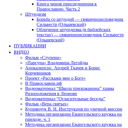
Книга чинов присоединения к
Православию. Часть 2
Штундизм
Борьба со штундой — священноисповедник
Сильвестр (Ольшевский)
Обличение штундизма (в библейских
текстах) — священноисповедник Сильвестр
(Ольшевский)
ПУБЛИКАЦИИ
ВИДЕО
Фильм «Ступени»
«Парсуна» Владимира Легойды
Апокалипсис. Андрей Ткачев и Борис
Корчевников
Проект «Расскажи мне о Боге»
В Православии.рф
Видеоматериал “Школа прихожанина” храма
Ризоположения в Леонове
Видеоматериал “Огласительные беседы”
Фильм «Вера святых»
Купрянчук В. Н. Инструкция по уличной миссии
Методика организации Евангельского кружка на
приходе. ч. 1
Методика организации Евангельского кружка на