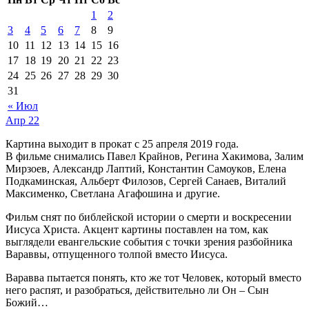
1
2
3
4
5
6
7
8
9
10
11
12
13
14
15
16
17
18
19
20
21
22
23
24
25
26
27
28
29
30
31
« Июл
Апр
22
Картина выходит в прокат с 25 апреля 2019 года.
В фильме снимались Павел Крайнов, Регина Хакимова, Залим
Мирзоев, Александр Лаптий, Константин Самоуков, Елена
Подкаминская, Альберт Филозов, Сергей Санаев, Виталий
Максименко, Светлана Агафошина и другие.
Фильм снят по библейской истории о смерти и воскресении
Иисуса Христа. Акцент картины поставлен на том, как
выглядели евангельские события с точки зрения разбойника
Вараввы, отпущенного толпой вместо Иисуса.
Варавва пытается понять, кто же тот Человек, который вместо
него распят, и разобраться, действительно ли Он – Сын
Божий…