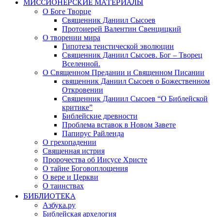
МИССИОНЕРСКИЕ МАТЕРИАЛЫ
О Боге Творце
Священник Даниил Сысоев
Протоиерей Валентин Свенцицкий
О творении мира
Гипотеза теистической эволюции
Священник Даниил Сысоев. Бог – Творец
Вселенной.
О Священном Предании и Священном Писании
священник Даниил Сысоев о Божественном
Откровении
Священник Даниил Сысоев “О Библейской
критике”
Библейские древности
Проблема вставок в Новом Завете
Папирус Райленда
О грехопадении
Священная истрия
Пророчества об Иисусе Христе
О тайне Боговоплощения
О вере и Церкви
О таинствах
БИБЛИОТЕКА
Азбука.ру
Библейская архелогия