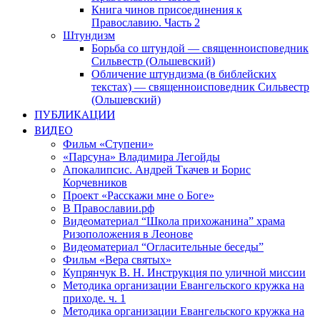
Книга чинов присоединения к
Православию. Часть 2
Штундизм
Борьба со штундой — священноисповедник
Сильвестр (Ольшевский)
Обличение штундизма (в библейских
текстах) — священноисповедник Сильвестр
(Ольшевский)
ПУБЛИКАЦИИ
ВИДЕО
Фильм «Ступени»
«Парсуна» Владимира Легойды
Апокалипсис. Андрей Ткачев и Борис
Корчевников
Проект «Расскажи мне о Боге»
В Православии.рф
Видеоматериал “Школа прихожанина” храма
Ризоположения в Леонове
Видеоматериал “Огласительные беседы”
Фильм «Вера святых»
Купрянчук В. Н. Инструкция по уличной миссии
Методика организации Евангельского кружка на
приходе. ч. 1
Методика организации Евангельского кружка на