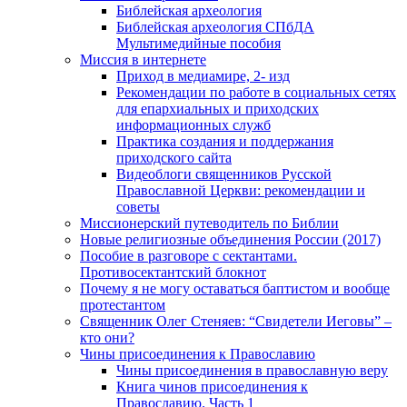
Библейская археология
Библейская археология СПбДА
Мультимедийные пособия
Миссия в интернете
Приход в медиамире, 2- изд
Рекомендации по работе в социальных сетях
для епархиальных и приходских
информационных служб
Практика создания и поддержания
приходского сайта
Видеоблоги священников Русской
Православной Церкви: рекомендации и
советы
Миссионерский путеводитель по Библии
Новые религиозные объединения России (2017)
Пособие в разговоре с сектантами.
Противосектантский блокнот
Почему я не могу оставаться баптистом и вообще
протестантом
Священник Олег Стеняев: “Свидетели Иеговы” –
кто они?
Чины присоединения к Православию
Чины присоединения в православную веру
Книга чинов присоединения к
Православию. Часть 1