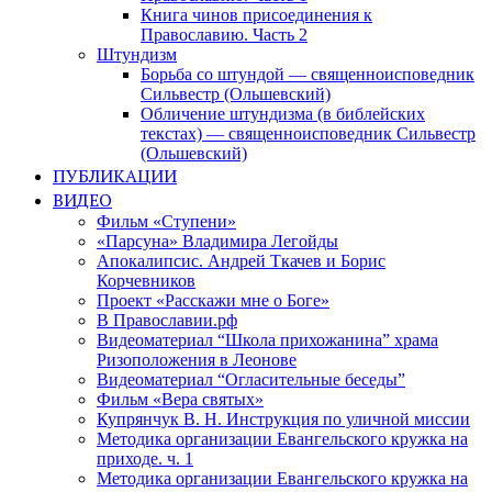
Книга чинов присоединения к
Православию. Часть 2
Штундизм
Борьба со штундой — священноисповедник
Сильвестр (Ольшевский)
Обличение штундизма (в библейских
текстах) — священноисповедник Сильвестр
(Ольшевский)
ПУБЛИКАЦИИ
ВИДЕО
Фильм «Ступени»
«Парсуна» Владимира Легойды
Апокалипсис. Андрей Ткачев и Борис
Корчевников
Проект «Расскажи мне о Боге»
В Православии.рф
Видеоматериал “Школа прихожанина” храма
Ризоположения в Леонове
Видеоматериал “Огласительные беседы”
Фильм «Вера святых»
Купрянчук В. Н. Инструкция по уличной миссии
Методика организации Евангельского кружка на
приходе. ч. 1
Методика организации Евангельского кружка на