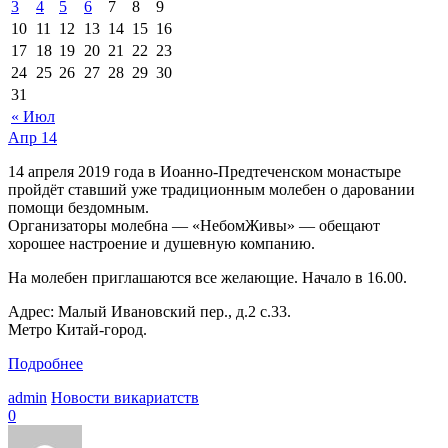
3
4
5
6
7
8
9
10
11
12
13
14
15
16
17
18
19
20
21
22
23
24
25
26
27
28
29
30
31
« Июл
Апр
14
14 апреля 2019 года в Иоанно-Предтеченском монастыре
пройдёт ставший уже традиционным молебен о даровании
помощи бездомным.
Организаторы молебна — «НебомЖивы» — обещают
хорошее настроение и душевную компанию.
На молебен приглашаются все желающие. Начало в 16.00.
Адрес: Малый Ивановский пер., д.2 с.33.
Метро Китай-город.
Подробнее
admin
Новости викариатств
0