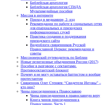
Библейская археология
Библейская археология СПбДА
Мультимедийные пособия
Миссия в интернете
Приход в медиамире, 2- изд
Рекомендации по работе в социальных сетях
для епархиальных и приходских
информационных служб
Практика создания и поддержания
приходского сайта
Видеоблоги священников Русской
Православной Церкви: рекомендации и
советы
Миссионерский путеводитель по Библии
Новые религиозные объединения России (2017)
Пособие в разговоре с сектантами.
Противосектантский блокнот
Почему я не могу оставаться баптистом и вообще
протестантом
Священник Олег Стеняев: “Свидетели Иеговы” –
кто они?
Чины присоединения к Православию
Чины присоединения в православную веру
Книга чинов присоединения к
Православию. Часть 1