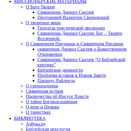
МИССИОНЕРСКИЕ МАТЕРИАЛЫ
О Боге Творце
Священник Даниил Сысоев
Протоиерей Валентин Свенцицкий
О творении мира
Гипотеза теистической эволюции
Священник Даниил Сысоев. Бог – Творец
Вселенной.
О Священном Предании и Священном Писании
священник Даниил Сысоев о Божественном
Откровении
Священник Даниил Сысоев “О Библейской
критике”
Библейские древности
Проблема вставок в Новом Завете
Папирус Райленда
О грехопадении
Священная истрия
Пророчества об Иисусе Христе
О тайне Боговоплощения
О вере и Церкви
О таинствах
БИБЛИОТЕКА
Азбука.ру
Библейская архелогия