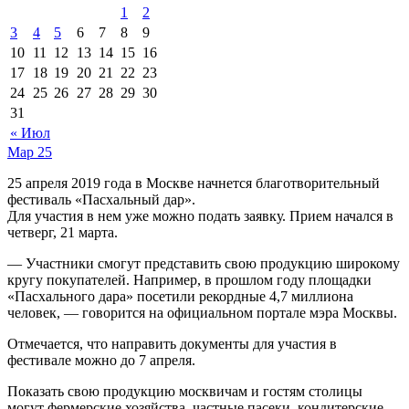
1
2
3
4
5
6
7
8
9
10
11
12
13
14
15
16
17
18
19
20
21
22
23
24
25
26
27
28
29
30
31
« Июл
Мар
25
25 апреля 2019 года в Москве начнется благотворительный
фестиваль «Пасхальный дар».
Для участия в нем уже можно подать заявку. Прием начался в
четверг, 21 марта.
— Участники смогут представить свою продукцию широкому
кругу покупателей. Например, в прошлом году площадки
«Пасхального дара» посетили рекордные 4,7 миллиона
человек, — говорится на официальном портале мэра Москвы.
Отмечается, что направить документы для участия в
фестивале можно до 7 апреля.
Показать свою продукцию москвичам и гостям столицы
могут фермерские хозяйства, частные пасеки, кондитерские