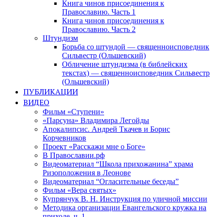
Книга чинов присоединения к
Православию. Часть 1
Книга чинов присоединения к
Православию. Часть 2
Штундизм
Борьба со штундой — священноисповедник
Сильвестр (Ольшевский)
Обличение штундизма (в библейских
текстах) — священноисповедник Сильвестр
(Ольшевский)
ПУБЛИКАЦИИ
ВИДЕО
Фильм «Ступени»
«Парсуна» Владимира Легойды
Апокалипсис. Андрей Ткачев и Борис
Корчевников
Проект «Расскажи мне о Боге»
В Православии.рф
Видеоматериал “Школа прихожанина” храма
Ризоположения в Леонове
Видеоматериал “Огласительные беседы”
Фильм «Вера святых»
Купрянчук В. Н. Инструкция по уличной миссии
Методика организации Евангельского кружка на
приходе. ч. 1