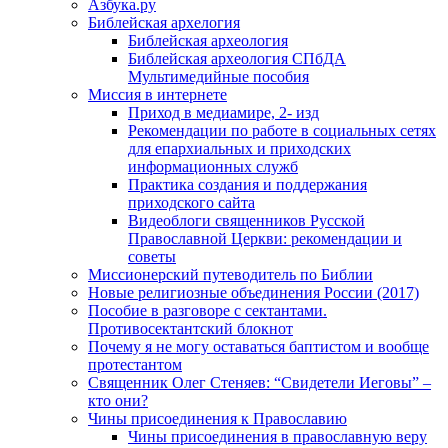
Азбука.ру
Библейская архелогия
Библейская археология
Библейская археология СПбДА
Мультимедийные пособия
Миссия в интернете
Приход в медиамире, 2- изд
Рекомендации по работе в социальных сетях
для епархиальных и приходских
информационных служб
Практика создания и поддержания
приходского сайта
Видеоблоги священников Русской
Православной Церкви: рекомендации и
советы
Миссионерский путеводитель по Библии
Новые религиозные объединения России (2017)
Пособие в разговоре с сектантами.
Противосектантский блокнот
Почему я не могу оставаться баптистом и вообще
протестантом
Священник Олег Стеняев: “Свидетели Иеговы” –
кто они?
Чины присоединения к Православию
Чины присоединения в православную веру