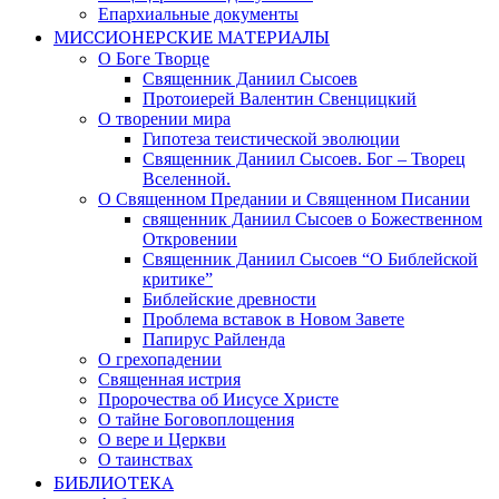
Епархиальные документы
МИССИОНЕРСКИЕ МАТЕРИАЛЫ
О Боге Творце
Священник Даниил Сысоев
Протоиерей Валентин Свенцицкий
О творении мира
Гипотеза теистической эволюции
Священник Даниил Сысоев. Бог – Творец
Вселенной.
О Священном Предании и Священном Писании
священник Даниил Сысоев о Божественном
Откровении
Священник Даниил Сысоев “О Библейской
критике”
Библейские древности
Проблема вставок в Новом Завете
Папирус Райленда
О грехопадении
Священная истрия
Пророчества об Иисусе Христе
О тайне Боговоплощения
О вере и Церкви
О таинствах
БИБЛИОТЕКА