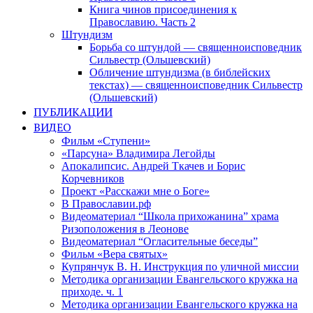
Книга чинов присоединения к
Православию. Часть 2
Штундизм
Борьба со штундой — священноисповедник
Сильвестр (Ольшевский)
Обличение штундизма (в библейских
текстах) — священноисповедник Сильвестр
(Ольшевский)
ПУБЛИКАЦИИ
ВИДЕО
Фильм «Ступени»
«Парсуна» Владимира Легойды
Апокалипсис. Андрей Ткачев и Борис
Корчевников
Проект «Расскажи мне о Боге»
В Православии.рф
Видеоматериал “Школа прихожанина” храма
Ризоположения в Леонове
Видеоматериал “Огласительные беседы”
Фильм «Вера святых»
Купрянчук В. Н. Инструкция по уличной миссии
Методика организации Евангельского кружка на
приходе. ч. 1
Методика организации Евангельского кружка на