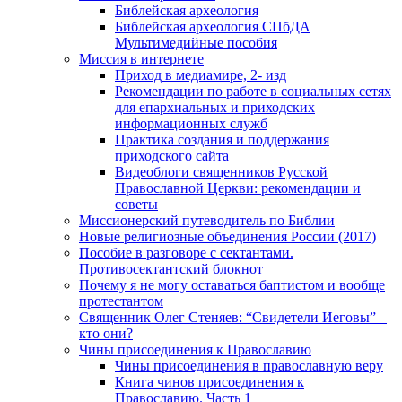
Библейская археология
Библейская археология СПбДА
Мультимедийные пособия
Миссия в интернете
Приход в медиамире, 2- изд
Рекомендации по работе в социальных сетях
для епархиальных и приходских
информационных служб
Практика создания и поддержания
приходского сайта
Видеоблоги священников Русской
Православной Церкви: рекомендации и
советы
Миссионерский путеводитель по Библии
Новые религиозные объединения России (2017)
Пособие в разговоре с сектантами.
Противосектантский блокнот
Почему я не могу оставаться баптистом и вообще
протестантом
Священник Олег Стеняев: “Свидетели Иеговы” –
кто они?
Чины присоединения к Православию
Чины присоединения в православную веру
Книга чинов присоединения к
Православию. Часть 1