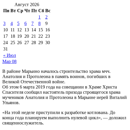
Август 2026
Пн
Вт
Ср
Чт
Пт
Сб
Вс
1
2
3
4
5
6
7
8
9
10
11
12
13
14
15
16
17
18
19
20
21
22
23
24
25
26
27
28
29
30
31
« Июл
Мар
08
В районе Марьино началось строительство храма мчч.
Анатолия и Протолеона в память воинов, погибших в
Великой Отечественной войне.
Об этом 6 марта 2019 года на совещании в Храме Христа
Спасителя сообщил настоятель прихода строящегося храма
мучеников Анатолия и Протолеона в Марьине иерей Виталий
Ульянов.
«На этой неделе приступили к разработке котлована. До
конца года планируем выполнить нулевой цикл», — доложил
священнослужитель.