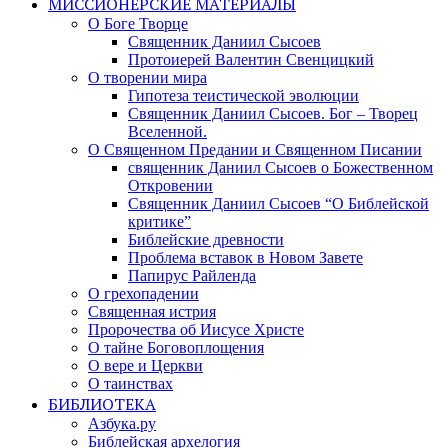
МИССИОНЕРСКИЕ МАТЕРИАЛЫ
О Боге Творце
Священник Даниил Сысоев
Протоиерей Валентин Свенцицкий
О творении мира
Гипотеза теистической эволюции
Священник Даниил Сысоев. Бог – Творец
Вселенной.
О Священном Предании и Священном Писании
священник Даниил Сысоев о Божественном
Откровении
Священник Даниил Сысоев “О Библейской
критике”
Библейские древности
Проблема вставок в Новом Завете
Папирус Райленда
О грехопадении
Священная истрия
Пророчества об Иисусе Христе
О тайне Боговоплощения
О вере и Церкви
О таинствах
БИБЛИОТЕКА
Азбука.ру
Библейская архелогия