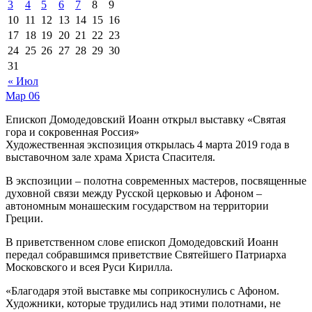
3
4
5
6
7
8
9
10
11
12
13
14
15
16
17
18
19
20
21
22
23
24
25
26
27
28
29
30
31
« Июл
Мар
06
Епископ Домодедовский Иоанн открыл выставку «Святая
гора и сокровенная Россия»
Художественная экспозиция открылась 4 марта 2019 года в
выставочном зале храма Христа Спасителя.
В экспозиции ‒ полотна современных мастеров, посвященные
духовной связи между Русской церковью и Афоном ‒
автономным монашеским государством на территории
Греции.
В приветственном слове епископ Домодедовский Иоанн
передал собравшимся приветствие Святейшего Патриарха
Московского и всея Руси Кирилла.
«Благодаря этой выставке мы соприкоснулись с Афоном.
Художники, которые трудились над этими полотнами, не