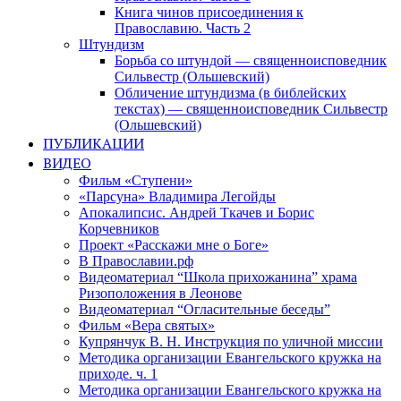
Книга чинов присоединения к
Православию. Часть 2
Штундизм
Борьба со штундой — священноисповедник
Сильвестр (Ольшевский)
Обличение штундизма (в библейских
текстах) — священноисповедник Сильвестр
(Ольшевский)
ПУБЛИКАЦИИ
ВИДЕО
Фильм «Ступени»
«Парсуна» Владимира Легойды
Апокалипсис. Андрей Ткачев и Борис
Корчевников
Проект «Расскажи мне о Боге»
В Православии.рф
Видеоматериал “Школа прихожанина” храма
Ризоположения в Леонове
Видеоматериал “Огласительные беседы”
Фильм «Вера святых»
Купрянчук В. Н. Инструкция по уличной миссии
Методика организации Евангельского кружка на
приходе. ч. 1
Методика организации Евангельского кружка на