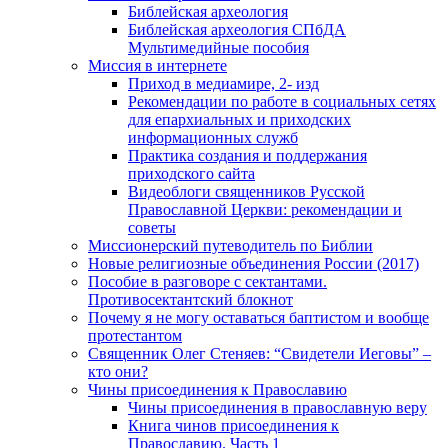
Библейская археология
Библейская археология СПбДА
Мультимедийные пособия
Миссия в интернете
Приход в медиамире, 2- изд
Рекомендации по работе в социальных сетях
для епархиальных и приходских
информационных служб
Практика создания и поддержания
приходского сайта
Видеоблоги священников Русской
Православной Церкви: рекомендации и
советы
Миссионерский путеводитель по Библии
Новые религиозные объединения России (2017)
Пособие в разговоре с сектантами.
Противосектантский блокнот
Почему я не могу оставаться баптистом и вообще
протестантом
Священник Олег Стеняев: “Свидетели Иеговы” –
кто они?
Чины присоединения к Православию
Чины присоединения в православную веру
Книга чинов присоединения к
Православию. Часть 1