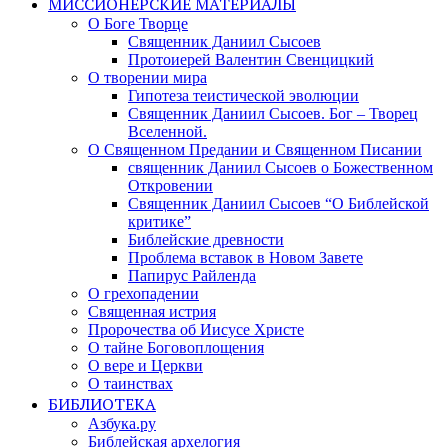
МИССИОНЕРСКИЕ МАТЕРИАЛЫ
О Боге Творце
Священник Даниил Сысоев
Протоиерей Валентин Свенцицкий
О творении мира
Гипотеза теистической эволюции
Священник Даниил Сысоев. Бог – Творец
Вселенной.
О Священном Предании и Священном Писании
священник Даниил Сысоев о Божественном
Откровении
Священник Даниил Сысоев “О Библейской
критике”
Библейские древности
Проблема вставок в Новом Завете
Папирус Райленда
О грехопадении
Священная истрия
Пророчества об Иисусе Христе
О тайне Боговоплощения
О вере и Церкви
О таинствах
БИБЛИОТЕКА
Азбука.ру
Библейская архелогия