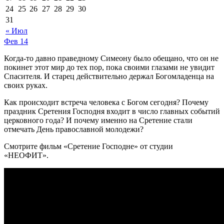
24
25
26
27
28
29
30
31
« Июл
Фев
14
Когда-то давно праведному Симеону было обещано, что он не
покинет этот мир до тех пор, пока своими глазами не увидит
Спасителя. И старец действительно держал Богомладенца на
своих руках.
Как происходит встреча человека с Богом сегодня? Почему
праздник Сретения Господня входит в число главных событий
церковного года? И почему именно на Сретение стали
отмечать День православной молодежи?
Смотрите фильм «Сретение Господне» от студии
«НЕОФИТ».