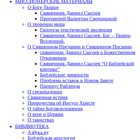
МИССИОНЕРСКИЕ МАТЕРИАЛЫ
О Боге Творце
Священник Даниил Сысоев
Протоиерей Валентин Свенцицкий
О творении мира
Гипотеза теистической эволюции
Священник Даниил Сысоев. Бог – Творец
Вселенной.
О Священном Предании и Священном Писании
священник Даниил Сысоев о Божественном
Откровении
Священник Даниил Сысоев “О Библейской
критике”
Библейские древности
Проблема вставок в Новом Завете
Папирус Райленда
О грехопадении
Священная истрия
Пророчества об Иисусе Христе
О тайне Боговоплощения
О вере и Церкви
О таинствах
БИБЛИОТЕКА
Азбука.ру
Библейская архелогия