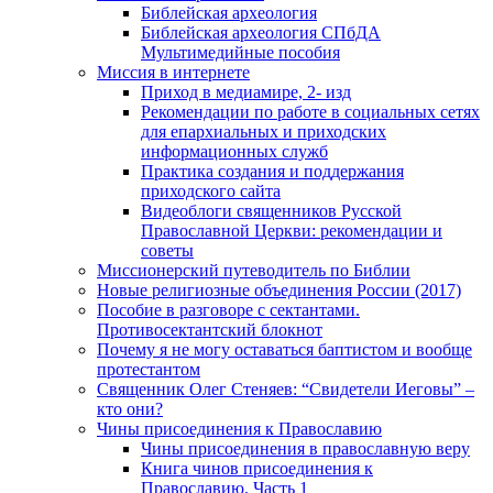
Библейская археология
Библейская археология СПбДА
Мультимедийные пособия
Миссия в интернете
Приход в медиамире, 2- изд
Рекомендации по работе в социальных сетях
для епархиальных и приходских
информационных служб
Практика создания и поддержания
приходского сайта
Видеоблоги священников Русской
Православной Церкви: рекомендации и
советы
Миссионерский путеводитель по Библии
Новые религиозные объединения России (2017)
Пособие в разговоре с сектантами.
Противосектантский блокнот
Почему я не могу оставаться баптистом и вообще
протестантом
Священник Олег Стеняев: “Свидетели Иеговы” –
кто они?
Чины присоединения к Православию
Чины присоединения в православную веру
Книга чинов присоединения к
Православию. Часть 1