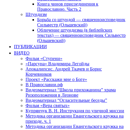
Книга чинов присоединения к
Православию. Часть 2
Штундизм
Борьба со штундой — священноисповедник
Сильвестр (Ольшевский)
Обличение штундизма (в библейских
текстах) — священноисповедник Сильвестр
(Ольшевский)
ПУБЛИКАЦИИ
ВИДЕО
Фильм «Ступени»
«Парсуна» Владимира Легойды
Апокалипсис. Андрей Ткачев и Борис
Корчевников
Проект «Расскажи мне о Боге»
В Православии.рф
Видеоматериал “Школа прихожанина” храма
Ризоположения в Леонове
Видеоматериал “Огласительные беседы”
Фильм «Вера святых»
Купрянчук В. Н. Инструкция по уличной миссии
Методика организации Евангельского кружка на
приходе. ч. 1
Методика организации Евангельского кружка на