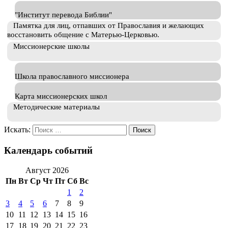
"Институт перевода Библии"
Памятка для лиц, отпавших от Православия и желающих
восстановить общение с Матерью-Церковью.
Миссионерские школы
Школа православного миссионера
Карта миссионерских школ
Методические материалы
Искать:
Календарь событий
Август 2026
Пн
Вт
Ср
Чт
Пт
Сб
Вс
1
2
3
4
5
6
7
8
9
10
11
12
13
14
15
16
17
18
19
20
21
22
23