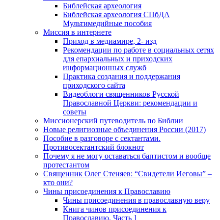
Библейская археология
Библейская археология СПбДА
Мультимедийные пособия
Миссия в интернете
Приход в медиамире, 2- изд
Рекомендации по работе в социальных сетях
для епархиальных и приходских
информационных служб
Практика создания и поддержания
приходского сайта
Видеоблоги священников Русской
Православной Церкви: рекомендации и
советы
Миссионерский путеводитель по Библии
Новые религиозные объединения России (2017)
Пособие в разговоре с сектантами.
Противосектантский блокнот
Почему я не могу оставаться баптистом и вообще
протестантом
Священник Олег Стеняев: “Свидетели Иеговы” –
кто они?
Чины присоединения к Православию
Чины присоединения в православную веру
Книга чинов присоединения к
Православию. Часть 1