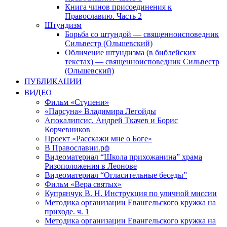
Книга чинов присоединения к
Православию. Часть 2
Штундизм
Борьба со штундой — священноисповедник
Сильвестр (Ольшевский)
Обличение штундизма (в библейских
текстах) — священноисповедник Сильвестр
(Ольшевский)
ПУБЛИКАЦИИ
ВИДЕО
Фильм «Ступени»
«Парсуна» Владимира Легойды
Апокалипсис. Андрей Ткачев и Борис
Корчевников
Проект «Расскажи мне о Боге»
В Православии.рф
Видеоматериал “Школа прихожанина” храма
Ризоположения в Леонове
Видеоматериал “Огласительные беседы”
Фильм «Вера святых»
Купрянчук В. Н. Инструкция по уличной миссии
Методика организации Евангельского кружка на
приходе. ч. 1
Методика организации Евангельского кружка на