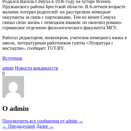
Родился Василь Сёмуха в 1936 году на хуторе Ясенец
Пружанского района Брестской области. В 6-летнем возрасте
мальчик потерял родителей: их расстреляли немецкие
оккупанты за связь с партизанами. Тем не менее Семуха
связал свою жизнь с немецким языком: он окончил романо-
германское отделение филологического факультета МГУ.
Работал редактором, инженером, учителем немецкого языка в
школе, литературным работником газеты «Літаратура і
мастацтва», сообщает TUT.BY.
Источник
admin
Новости викариатств
0
О admin
Просмотреть все сообщения от admin
→
←
Предыдущий
Далее
→