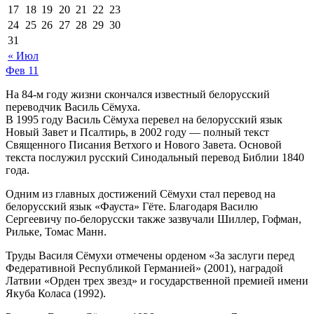
17
18
19
20
21
22
23
24
25
26
27
28
29
30
31
« Июл
Фев
11
На 84-м году жизни скончался известный белорусский
переводчик Василь Сёмуха.
В 1995 году Василь Сёмуха перевел на белорусский язык
Новый Завет и Псалтирь, в 2002 году — полный текст
Священного Писания Ветхого и Нового Завета. Основой
текста послужил русский Синодальный перевод Библии 1840
года.
Одним из главных достижений Сёмухи стал перевод на
белорусский язык «Фауста» Гёте. Благодаря Василю
Сергеевичу по-белорусски также зазвучали Шиллер, Гофман,
Рильке, Томас Манн.
Труды Василя Сёмухи отмечены орденом «За заслуги перед
Федеративной Республикой Германией» (2001), наградой
Латвии «Орден трех звезд» и государственной премией имени
Якуба Коласа (1992).